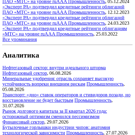
ПАО «МТС» на уровне ruAAA
Промышленность
,
05.12.2024
«Эксперт РА» подтвердил кредитные рейтинги облигаций
ПАО «МТС» на уровне ruAAA
Промышленность
,
12.12.2023
«Эксперт РА» подтвердил кредитные рейтинги облигаций
ПАО «МТС» на уровне ruAAA
Промышленность
,
24.03.2023
«Эксперт РА» подтвердил кредитные рейтинги облигациям
«МТС» на уровне ruAAA
Промышленность
,
25.03.2022
Все упоминания
Аналитика
Нефтегазовый сектор: внутри идеального шторма
Нефтегазовый сектор
,
06.08.2026
Минеральные удобрения: отрасль сохраняет высокую
устойчивость вопреки внешним рискам
Промышленность
,
05.08.2026
Транспорт: «дно» ставок операторов и стивидоров позади, но
восстановление не будет быстрым
Промышленность
,
31.07.2026
Рынок долгового капитала за II квартал 2026 года:
осторожный оптимизм сменился пессимизмом
Финансовый сектор
,
29.07.2026
Бутылочные горлышки индустрии чипов: анатомия
технологической зависимости
Промышленность
,
27.07.2026