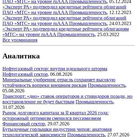
ПАО «МТС» на уровне ruAAA
Промышленность
,
05.12.2024
«Эксперт РА» подтвердил кредитные рейтинги облигаций
ПАО «МТС» на уровне ruAAA
Промышленность
,
12.12.2023
«Эксперт РА» подтвердил кредитные рейтинги облигаций
ПАО «МТС» на уровне ruAAA
Промышленность
,
24.03.2023
«Эксперт РА» подтвердил кредитные рейтинги облигациям
«МТС» на уровне ruAAA
Промышленность
,
25.03.2022
Все упоминания
Аналитика
Нефтегазовый сектор: внутри идеального шторма
Нефтегазовый сектор
,
06.08.2026
Минеральные удобрения: отрасль сохраняет высокую
устойчивость вопреки внешним рискам
Промышленность
,
05.08.2026
Транспорт: «дно» ставок операторов и стивидоров позади, но
восстановление не будет быстрым
Промышленность
,
31.07.2026
Рынок долгового капитала за II квартал 2026 года:
осторожный оптимизм сменился пессимизмом
Финансовый сектор
,
29.07.2026
Бутылочные горлышки индустрии чипов: анатомия
технологической зависимости
Промышленность
,
27.07.2026