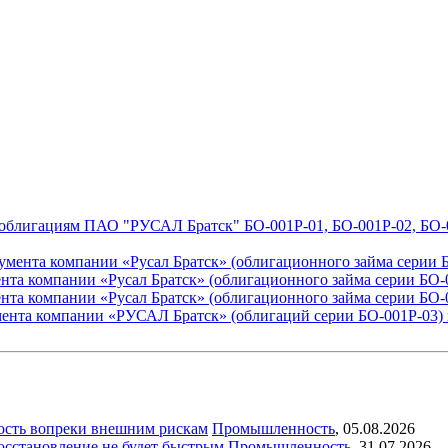
 облигациям ПАО "РУСАЛ Братск" БО-001P-01, БО-001P-02, БО-
умента компании «Русал Братск» (облигационного займа серии 
нта компании «Русал Братск» (облигационного займа серии БО-
нта компании «Русал Братск» (облигационного займа серии БО-
мента компании «РУСАЛ Братск» (облигаций серии БО-001Р-03)
ость вопреки внешним рискам
Промышленность
,
05.08.2026
восстановление не будет быстрым
Промышленность
,
31.07.2026