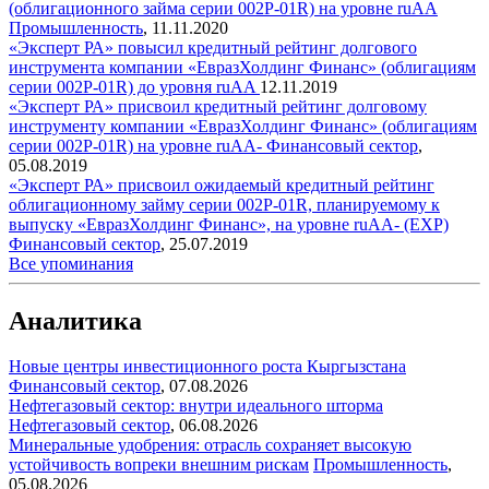
(облигационного займа серии 002P-01R) на уровне ruAA
Промышленность
,
11.11.2020
«Эксперт РА» повысил кредитный рейтинг долгового
инструмента компании «ЕвразХолдинг Финанс» (облигациям
серии 002P-01R) до уровня ruAA
12.11.2019
«Эксперт РА» присвоил кредитный рейтинг долговому
инструменту компании «ЕвразХолдинг Финанс» (облигациям
серии 002P-01R) на уровне ruAA-
Финансовый сектор
,
05.08.2019
«Эксперт РА» присвоил ожидаемый кредитный рейтинг
облигационному займу серии 002P-01R, планируемому к
выпуску «ЕвразХолдинг Финанс», на уровне ruAA- (EXP)
Финансовый сектор
,
25.07.2019
Все упоминания
Аналитика
Новые центры инвестиционного роста Кыргызстана
Финансовый сектор
,
07.08.2026
Нефтегазовый сектор: внутри идеального шторма
Нефтегазовый сектор
,
06.08.2026
Минеральные удобрения: отрасль сохраняет высокую
устойчивость вопреки внешним рискам
Промышленность
,
05.08.2026