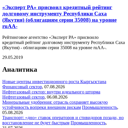
«Эксперт РА» присвоил кредитный рейтинг
долговому инструменту Республики Саха
(Якутия) (облигациям серии 35008) на уровне
ruАА-
Рейтинговое агентство «Эксперт РА» присвоило
кредитный рейтинг долговому инструменту Республики Саха
(Якутия) - облигациям серии 35008 на уровне ruАА-.
29.05.2019
Аналитика
Новые центры инвестиционного роста Кыргызстана
Финансовый сектор
,
07.08.2026
Нефтегазовый сектор: внутри идеального шторма
Нефтегазовый сектор
,
06.08.2026
Минеральные удобрения: отрасль сохраняет высокую
устойчивость вопреки внешним рискам
Промышленность
,
05.08.2026
Транспорт: «дно» ставок операторов и стивидоров позади, но
восстановление не будет быстрым
Промышленность
,
31.07.2026