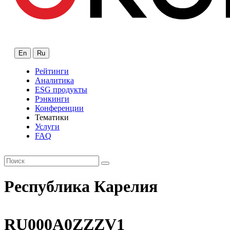
En
Ru
Рейтинги
Аналитика
ESG продукты
Рэнкинги
Конференции
Тематики
Услуги
FAQ
Республика Карелия
RU000A0ZZZV1