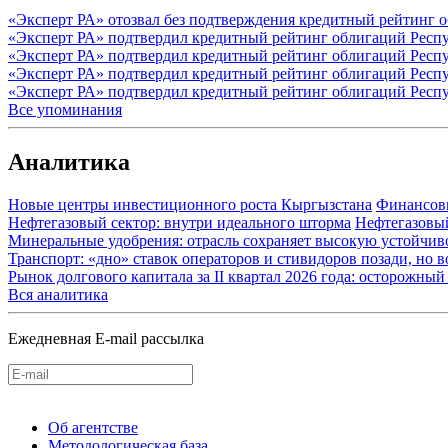
«Эксперт РА» отозвал без подтверждения кредитный рейтинг 
«Эксперт РА» подтвердил кредитный рейтинг облигаций Респу
«Эксперт РА» подтвердил кредитный рейтинг облигаций Респу
«Эксперт РА» подтвердил кредитный рейтинг облигаций Респу
«Эксперт РА» подтвердил кредитный рейтинг облигаций Респу
Все упоминания
Аналитика
Новые центры инвестиционного роста Кыргызстана
Финансов
Нефтегазовый сектор: внутри идеального шторма
Нефтегазовы
Минеральные удобрения: отрасль сохраняет высокую устойчив
Транспорт: «дно» ставок операторов и стивидоров позади, но 
Рынок долгового капитала за II квартал 2026 года: осторожн
Вся аналитика
Ежедневная E-mail рассылка
Об агентстве
Методологическая база