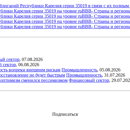
облигаций Республики Карелия серии 35019 в связи с их полны
блики Карелия серии 35019 на уровне ruBBB-
Страны и регион
блики Карелия серии 35019 на уровне ruBBB-
Страны и регион
блики Карелия серии 35019 на уровне ruBBB-
Страны и регион
блики Карелия серии 35019 на уровне ruBBB-
Страны и регион
ый сектор
,
07.08.2026
й сектор
,
06.08.2026
ость вопреки внешним рискам
Промышленность
,
05.08.2026
восстановление не будет быстрым
Промышленность
,
31.07.2026
ый оптимизм сменился пессимизмом
Финансовый сектор
,
29.07.20
Подписаться