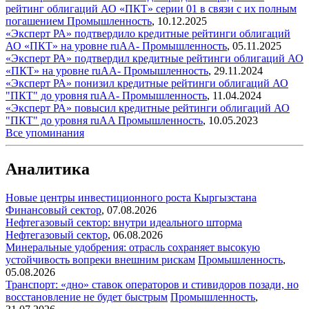
рейтинг облигаций АО «ПКТ» серии 01 в связи с их полным
погашением
Промышленность
,
10.12.2025
«Эксперт РА» подтвердило кредитные рейтинги облигаций
АО «ПКТ» на уровне ruAA-
Промышленность
,
05.11.2025
«Эксперт РА» подтвердил кредитные рейтинги облигаций АО
«ПКТ» на уровне ruAA-
Промышленность
,
29.11.2024
«Эксперт РА» понизил кредитные рейтинги облигаций АО
"ПКТ" до уровня ruAA-
Промышленность
,
11.04.2024
«Эксперт РА» повысил кредитные рейтинги облигаций АО
"ПКТ" до уровня ruAA
Промышленность
,
10.05.2023
Все упоминания
Аналитика
Новые центры инвестиционного роста Кыргызстана
Финансовый сектор
,
07.08.2026
Нефтегазовый сектор: внутри идеального шторма
Нефтегазовый сектор
,
06.08.2026
Минеральные удобрения: отрасль сохраняет высокую
устойчивость вопреки внешним рискам
Промышленность
,
05.08.2026
Транспорт: «дно» ставок операторов и стивидоров позади, но
восстановление не будет быстрым
Промышленность
,