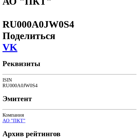
АО "ПКТ"
RU000A0JW0S4
Поделиться
VK
Реквизиты
ISIN
RU000A0JW0S4
Эмитент
Компания
АО "ПКТ"
Архив рейтингов