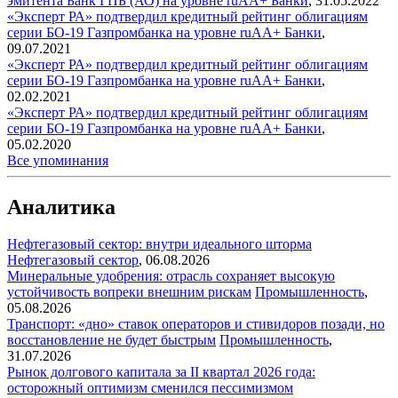
эмитента Банк ГПБ (АО) на уровне ruAA+
Банки
,
31.05.2022
«Эксперт РА» подтвердил кредитный рейтинг облигациям
серии БО-19 Газпромбанка на уровне ruAA+
Банки
,
09.07.2021
«Эксперт РА» подтвердил кредитный рейтинг облигациям
серии БО-19 Газпромбанка на уровне ruAA+
Банки
,
02.02.2021
«Эксперт РА» подтвердил кредитный рейтинг облигациям
серии БО-19 Газпромбанка на уровне ruAA+
Банки
,
05.02.2020
Все упоминания
Аналитика
Нефтегазовый сектор: внутри идеального шторма
Нефтегазовый сектор
,
06.08.2026
Минеральные удобрения: отрасль сохраняет высокую
устойчивость вопреки внешним рискам
Промышленность
,
05.08.2026
Транспорт: «дно» ставок операторов и стивидоров позади, но
восстановление не будет быстрым
Промышленность
,
31.07.2026
Рынок долгового капитала за II квартал 2026 года:
осторожный оптимизм сменился пессимизмом