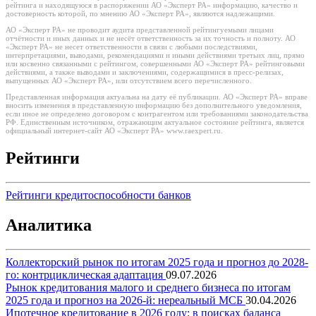
рейтинга и находящуюся в распоряжении АО «Эксперт РА» информацию, качество и
достоверность которой, по мнению АО «Эксперт РА», являются надлежащими.
АО «Эксперт РА» не проводит аудита представленной рейтингуемыми лицами
отчётности и иных данных и не несёт ответственность за их точность и полноту. АО
«Эксперт РА» не несет ответственности в связи с любыми последствиями,
интерпретациями, выводами, рекомендациями и иными действиями третьих лиц, прямо
или косвенно связанными с рейтингом, совершенными АО «Эксперт РА» рейтинговыми
действиями, а также выводами и заключениями, содержащимися в пресс-релизах,
выпущенных АО «Эксперт РА», или отсутствием всего перечисленного.
Представленная информация актуальна на дату её публикации. АО «Эксперт РА» вправе
вносить изменения в представленную информацию без дополнительного уведомления,
если иное не определено договором с контрагентом или требованиями законодательства
РФ. Единственным источником, отражающим актуальное состояние рейтинга, является
официальный интернет-сайт АО «Эксперт РА» www.raexpert.ru.
Рейтинги
Рейтинги кредитоспособности банков
Аналитика
Коллекторский рынок по итогам 2025 года и прогноз до 2028-
го: контрциклическая адаптация
09.07.2026
Рынок кредитования малого и среднего бизнеса по итогам
2025 года и прогноз на 2026-й: нереальный МСБ
30.04.2026
Ипотечное кредитование в 2026 году: в поисках баланса