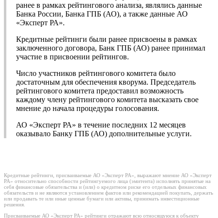
ранее в рамках рейтингового анализа, являлись данные
Банка России, Банка ГПБ (АО), а также данные АО
«Эксперт РА».
Кредитные рейтинги были ранее присвоены в рамках
заключенного договора, Банк ГПБ (АО) ранее принимал
участие в присвоении рейтингов.
Число участников рейтингового комитета было
достаточным для обеспечения кворума. Председатель
рейтингового комитета предоставил возможность
каждому члену рейтингового комитета высказать свое
мнение до начала процедуры голосования.
АО «Эксперт РА» в течение последних 12 месяцев
оказывало Банку ГПБ (АО) дополнительные услуги.
Кредитные рейтинги, присваиваемые АО «Эксперт РА», выражают мнение АО «Эксперт
РА» относительно способности рейтингуемого лица (эмитента) исполнять принятые на
себя финансовые обязательства и (или) о кредитном риске его отдельных финансовых
обязательств и не являются установлением фактов или рекомендацией покупать, держать
или продавать те или иные ценные бумаги или активы, принимать инвестиционные
решения.
Присваиваемые АО «Эксперт РА» рейтинги отражают всю относящуюся к объекту