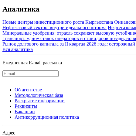
Аналитика
Новые центры инвестиционного роста Кыргызстана
Финансов
Нефтегазовый сектор: внутри идеального шторма
Нефтегазовы
Минеральные удобрения: отрасль сохраняет высокую устойчив
Транспорт: «дно» ставок операторов и стивидоров позади, но 
Рынок долгового капитала за II квартал 2026 года: осторожн
Вся аналитика
Ежедневная E-mail рассылка
Об агентстве
Методологическая база
Раскрытие информации
Реквизиты
Вакансии
Антикоррупционная политика
Адрес