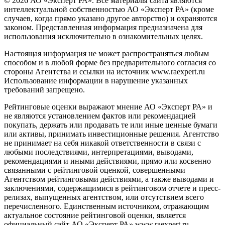
© 2026 АО «Эксперт РА». Все материалы сайта являются
интеллектуальной собственностью АО «Эксперт РА» (кроме
случаев, когда прямо указано другое авторство) и охраняются
законом. Представленная информация предназначена для
использования исключительно в ознакомительных целях.
Настоящая информация не может распространяться любым
способом и в любой форме без предварительного согласия со
стороны Агентства и ссылки на источник www.raexpert.ru
Использование информации в нарушение указанных
требований запрещено.
Рейтинговые оценки выражают мнение АО «Эксперт РА» и
не являются установлением фактов или рекомендацией
покупать, держать или продавать те или иные ценные бумаги
или активы, принимать инвестиционные решения. Агентство
не принимает на себя никакой ответственности в связи с
любыми последствиями, интерпретациями, выводами,
рекомендациями и иными действиями, прямо или косвенно
связанными с рейтинговой оценкой, совершенными
Агентством рейтинговыми действиями, а также выводами и
заключениями, содержащимися в рейтинговом отчете и пресс-
релизах, выпущенных агентством, или отсутствием всего
перечисленного. Единственным источником, отражающим
актуальное состояние рейтинговой оценки, является
официальный сайт АО «Эксперт РА» www.raexpert.ru.