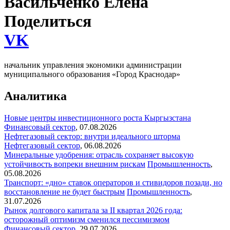
Васильченко Елена
Поделиться
VK
начальник управления экономики администрации
муниципального образования «Город Краснодар»
Аналитика
Новые центры инвестиционного роста Кыргызстана
Финансовый сектор
,
07.08.2026
Нефтегазовый сектор: внутри идеального шторма
Нефтегазовый сектор
,
06.08.2026
Минеральные удобрения: отрасль сохраняет высокую
устойчивость вопреки внешним рискам
Промышленность
,
05.08.2026
Транспорт: «дно» ставок операторов и стивидоров позади, но
восстановление не будет быстрым
Промышленность
,
31.07.2026
Рынок долгового капитала за II квартал 2026 года:
осторожный оптимизм сменился пессимизмом
Финансовый сектор
,
29.07.2026