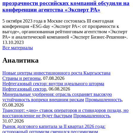
прозрачности российских компаний обсудили на
конференции агентства «Эксперт РА»
5 октября 2023 года в Москве состоялась III ежегодная
конференция «ESG-day «Эксперт РА»: от прозрачности к
выгоде», организованная рейтинговым агентством «Эксперт
РА» и аналитической компанией «Эксперт Бизнес-Решения».
13.10.2023
Все материалы
Аналитика
Новые центры инвестиционного роста Кыргызстана
Страны и регионы
,
07.08.2026
Нефтегазовый сектор: внутри идеального шторма
Нефтегазовый сектор
,
06.08.2026
Минеральные удобрения: отрасль сохраняет высокую
устойчивость вопреки внешним рискам
Промышленность
,
05.08.2026
Транспорт: «дно» ставок операторов и стивидоров позади, но
восстановление не будет быстрым
Промышленность
,
31.07.2026
Рынок долгового капитала за II квартал 2026 года:
осторожный оптимизм сменился пессимизмом