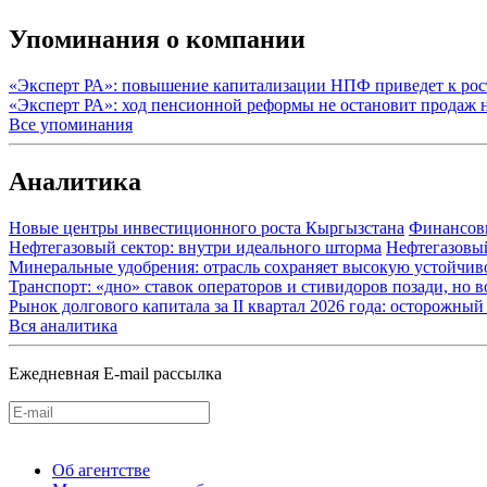
Упоминания о компании
«Эксперт РА»: повышение капитализации НПФ приведет к рос
«Эксперт РА»: ход пенсионной реформы не остановит продаж
Все упоминания
Аналитика
Новые центры инвестиционного роста Кыргызстана
Финансов
Нефтегазовый сектор: внутри идеального шторма
Нефтегазовы
Минеральные удобрения: отрасль сохраняет высокую устойчив
Транспорт: «дно» ставок операторов и стивидоров позади, но 
Рынок долгового капитала за II квартал 2026 года: осторожн
Вся аналитика
Ежедневная E-mail рассылка
Об агентстве