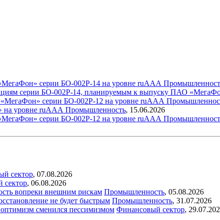
«МегаФон» серии БО-002Р-14 на уровне ruAAА
Промышленност
ациям серии БО-002Р-14, планируемым к выпуску ПАО «МегаФо
 «МегаФон» серии БО-002Р-12 на уровне ruAAА
Промышленнос
» на уровне ruAАА
Промышленность
,
15.06.2026
«МегаФон» серии БО-002Р-12 на уровне ruAAА
Промышленност
ый сектор
,
07.08.2026
й сектор
,
06.08.2026
ость вопреки внешним рискам
Промышленность
,
05.08.2026
восстановление не будет быстрым
Промышленность
,
31.07.2026
ый оптимизм сменился пессимизмом
Финансовый сектор
,
29.07.20