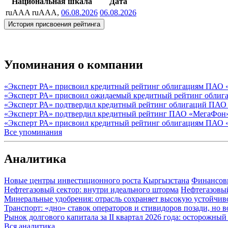
Национальная шкала
Дата
ruAAA
ruAAA,
06.08.2026
06.08.2026
История присвоения рейтинга
Упоминания о компании
«Эксперт РА» присвоил кредитный рейтинг облигациям ПАО 
«Эксперт РА» присвоил ожидаемый кредитный рейтинг облиг
«Эксперт РА» подтвердил кредитный рейтинг облигаций ПАО
«Эксперт РА» подтвердил кредитный рейтинг ПАО «МегаФон
«Эксперт РА» присвоил кредитный рейтинг облигациям ПАО 
Все упоминания
Аналитика
Новые центры инвестиционного роста Кыргызстана
Финансов
Нефтегазовый сектор: внутри идеального шторма
Нефтегазовы
Минеральные удобрения: отрасль сохраняет высокую устойчив
Транспорт: «дно» ставок операторов и стивидоров позади, но 
Рынок долгового капитала за II квартал 2026 года: осторожн
Вся аналитика