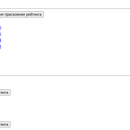
ия присвоения рейтинга
6
5
4
3
тинга
тинга