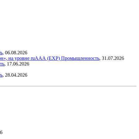
ь
,
06.08.2026
н», на уровне ruAAА (EXP)
Промышленность
,
31.07.2026
ть
,
17.06.2026
ь
,
28.04.2026
26