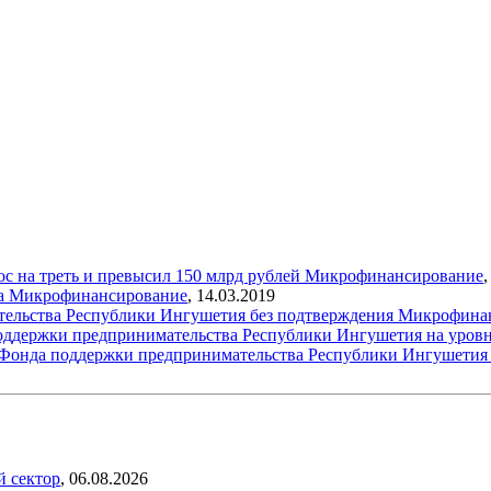
ос на треть и превысил 150 млрд рублей
Микрофинансирование
да
Микрофинансирование
,
14.03.2019
тельства Республики Ингушетия без подтверждения
Микрофина
поддержки предпринимательства Республики Ингушетия на уро
и Фонда поддержки предпринимательства Республики Ингушети
й сектор
,
06.08.2026