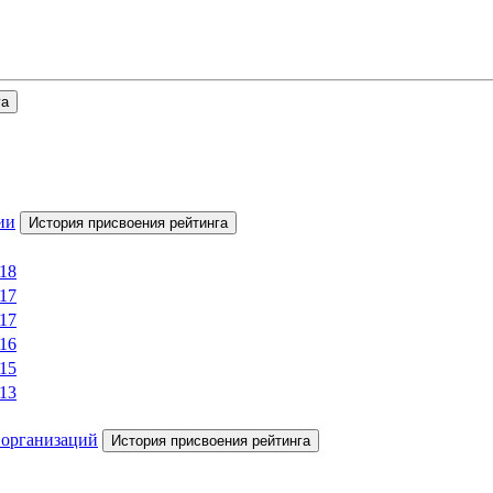
га
ии
История присвоения рейтинга
018
017
017
016
015
013
 организаций
История присвоения рейтинга