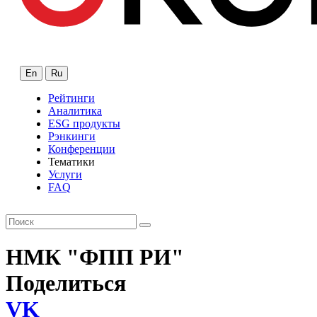
En
Ru
Рейтинги
Аналитика
ESG продукты
Рэнкинги
Конференции
Тематики
Услуги
FAQ
НМК "ФПП РИ"
Поделиться
VK