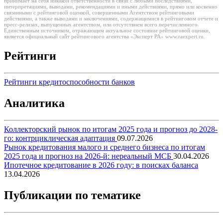
принимает на себя никакой ответственности в связи с любыми последствиями,
интерпретациями, выводами, рекомендациями и иными действиями, прямо или косвенно
связанными с рейтинговой оценкой, совершенными Агентством рейтинговыми
действиями, а также выводами и заключениями, содержащимися в рейтинговом отчете и
пресс-релизах, выпущенных агентством, или отсутствием всего перечисленного.
Единственным источником, отражающим актуальное состояние рейтинговой оценки,
является официальный сайт рейтингового агентства «Эксперт РА» www.raexpert.ru.
Рейтинги
Рейтинги кредитоспособности банков
Аналитика
Коллекторский рынок по итогам 2025 года и прогноз до 2028-
го: контрциклическая адаптация
09.07.2026
Рынок кредитования малого и среднего бизнеса по итогам
2025 года и прогноз на 2026-й: нереальный МСБ
30.04.2026
Ипотечное кредитование в 2026 году: в поисках баланса
13.04.2026
Публикации по тематике