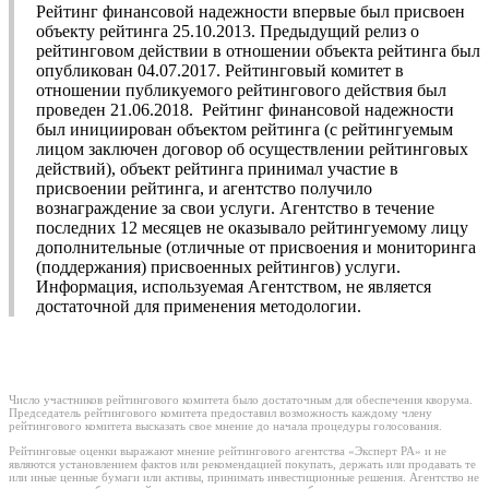
Рейтинг финансовой надежности впервые был присвоен
объекту рейтинга 25.10.2013. Предыдущий релиз о
рейтинговом действии в отношении объекта рейтинга был
опубликован 04.07.2017. Рейтинговый комитет в
отношении публикуемого рейтингового действия был
проведен 21.06.2018. Рейтинг финансовой надежности
был инициирован объектом рейтинга (с рейтингуемым
лицом заключен договор об осуществлении рейтинговых
действий), объект рейтинга принимал участие в
присвоении рейтинга, и агентство получило
вознаграждение за свои услуги. Агентство в течение
последних 12 месяцев не оказывало рейтингуемому лицу
дополнительные (отличные от присвоения и мониторинга
(поддержания) присвоенных рейтингов) услуги.
Информация, используемая Агентством, не является
достаточной для применения методологии.
Число участников рейтингового комитета было достаточным для обеспечения кворума.
Председатель рейтингового комитета предоставил возможность каждому члену
рейтингового комитета высказать свое мнение до начала процедуры голосования.
Рейтинговые оценки выражают мнение рейтингового агентства «Эксперт РА» и не
являются установлением фактов или рекомендацией покупать, держать или продавать те
или иные ценные бумаги или активы, принимать инвестиционные решения. Агентство не