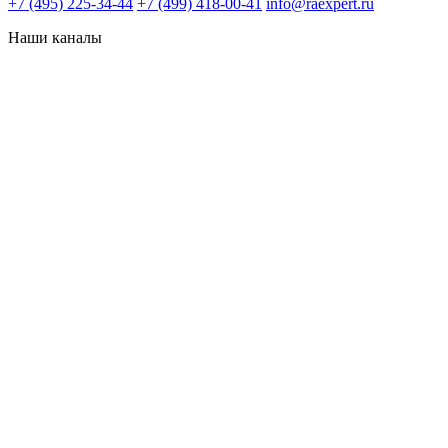
+7 (495) 225-34-44
+7 (499) 418-00-41
info@raexpert.ru
Наши каналы