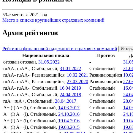
59-е место за 2021 год
Место в списке крупнейших страховых компаний
Архив рейтингов
Рейтинги финансовой надежности страховых компаний
Истори
Национальная шкала
Прогноз
Д
отозван
отозван,
31.05.2022
-
31.0
ruAA-
ruAA-, Стабильный,
31.01.2022
Стабильный
31.0
ruAA-
ruAA-, Развивающийся,
10.02.2021
Развивающийся
10.0
ruAA-
ruAA-, Развивающийся,
27.03.2020
Развивающийся
27.0
ruAA-
ruAA-, Стабильный,
16.04.2019
Стабильный
16.0
ruAA-
ruAA-, Стабильный,
24.04.2018
Стабильный
24.0
ruA+
ruA+, Стабильный,
28.04.2017
Стабильный
28.0
A+ (I)
A+ (I), Стабильный,
14.03.2017
Стабильный
14.0
A+ (I)
A+ (I), Стабильный,
24.10.2016
Стабильный
24.1
A+ (I)
A+ (I), Стабильный,
19.04.2016
Стабильный
19.0
A+ (I)
A+ (I), Стабильный,
19.03.2015
Стабильный
19.0