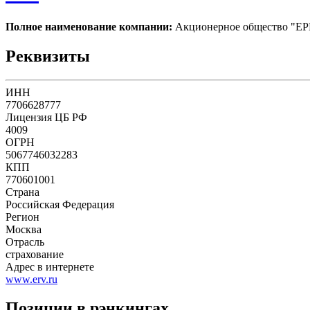
Полное наименование компании:
Акционерное общество "ЕР
Реквизиты
ИНН
7706628777
Лицензия ЦБ РФ
4009
ОГРН
5067746032283
КПП
770601001
Страна
Российская Федерация
Регион
Москва
Отрасль
страхование
Адрес в интернете
www.erv.ru
Позиции в рэнкингах