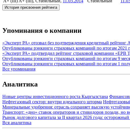
A+ (III)
A+ (III), Стабильный,
11.03.2014
Стабильный
11.0
История присвоения рейтинга
Упоминания о компании
«Эксперт РА» отозвал без подтверждения кредитный рейтинг
Опубликованы рэнкинги страховых компаний по итогам 2021 
«Эксперт РА» подтвердил рейтинг страховой компании «ЕРВ Т
Опубликованы рэнкинги страховых компаний по итогам 9 меся
Опубликованы рэнкинги страховых компаний по итогам 1 пол
Все упоминания
Аналитика
Новые центры инвестиционного роста Кыргызстана
Финансов
Нефтегазовый сектор: внутри идеального шторма
Нефтегазовы
Минеральные удобрения: отрасль сохраняет высокую устойчив
Транспорт: «дно» ставок операторов и стивидоров позади, но 
Рынок долгового капитала за II квартал 2026 года: осторожн
Вся аналитика