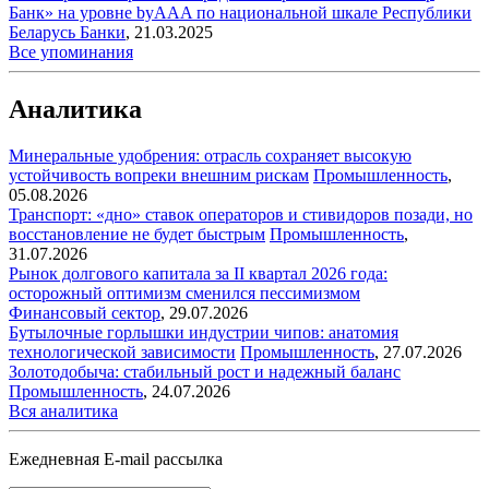
Банк» на уровне byAAA по национальной шкале Республики
Беларусь
Банки
,
21.03.2025
Все упоминания
Аналитика
Минеральные удобрения: отрасль сохраняет высокую
устойчивость вопреки внешним рискам
Промышленность
,
05.08.2026
Транспорт: «дно» ставок операторов и стивидоров позади, но
восстановление не будет быстрым
Промышленность
,
31.07.2026
Рынок долгового капитала за II квартал 2026 года:
осторожный оптимизм сменился пессимизмом
Финансовый сектор
,
29.07.2026
Бутылочные горлышки индустрии чипов: анатомия
технологической зависимости
Промышленность
,
27.07.2026
Золотодобыча: стабильный рост и надежный баланс
Промышленность
,
24.07.2026
Вся аналитика
Ежедневная E-mail рассылка