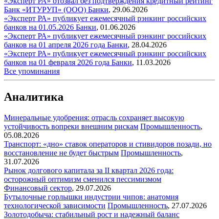
«Эксперт РА» отозвал без подтверждения кредитный рейтинг
Банк «ИТУРУП» (ООО)
Банки
,
29.06.2026
«Эксперт РА» публикует ежемесячный рэнкинг российских
банков на 01.05.2026
Банки
,
01.06.2026
«Эксперт РА» публикует ежемесячный рэнкинг российских
банков на 01 апреля 2026 года
Банки
,
28.04.2026
«Эксперт РА» публикует ежемесячный рэнкинг российских
банков на 01 февраля 2026 года
Банки
,
11.03.2026
Все упоминания
Аналитика
Минеральные удобрения: отрасль сохраняет высокую
устойчивость вопреки внешним рискам
Промышленность
,
05.08.2026
Транспорт: «дно» ставок операторов и стивидоров позади, но
восстановление не будет быстрым
Промышленность
,
31.07.2026
Рынок долгового капитала за II квартал 2026 года:
осторожный оптимизм сменился пессимизмом
Финансовый сектор
,
29.07.2026
Бутылочные горлышки индустрии чипов: анатомия
технологической зависимости
Промышленность
,
27.07.2026
Золотодобыча: стабильный рост и надежный баланс