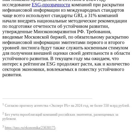
исследование
ESG-прозрачности
компаний при раскрытии
нефинансовой информации из международных стандартов
чаще всего используют стандарты GRI, а 31% компаний
начали внедрять национальные методические рекомендации
по подготовке отчетности об устойчивом развитии,
утвержденные Минэкономразвития РФ. Требования,
вводимые Московской биржей, по обязательному раскрытию
нефинансовой информации эмитентами первого и второго
уровней листинга будут также служить косвенным стимулом
для получения внешней оценки своей деятельности в области
устойчивого развития. В текущем году мы ожидаем, что
интерес к рейтингам ESG продолжит расти, как и количество
секторов экономики, вовлекаемых в повестку устойчивого
развития.
1
Согласно прогнозу агентства «Эксперт РА» на 2024 год, не более 550 млрд рублей.
2
Без учета еврооблигаций компаний российских эмитентов, размещенных за
рубежом.
3
https://tass.ru/ekonomika/23630175
.