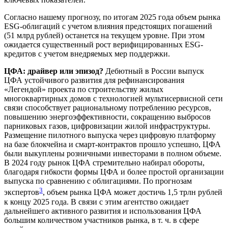
Согласно нашему прогнозу, по итогам 2025 года объем рынка
ESG-облигаций с учетом влияния предстоящих погашений
(51 млрд рублей) останется на текущем уровне. При этом
ожидается существенный рост верифицированных ESG-
кредитов с учетом внедряемых мер поддержки.
ЦФА: драйвер или эпизод?
Дебютный в России выпуск
ЦФА устойчивого развития для рефинансирования
«Легендой» проекта по строительству жилых
многоквартирных домов с технологией мультисервисной сети
связи способствует рациональному потреблению ресурсов,
повышению энергоэффективности, сокращению выбросов
парниковых газов, цифровизации жилой инфраструктуры.
Размещение пилотного выпуска через цифровую платформу
на базе блокчейна и смарт-контрактов прошло успешно, ЦФА
были выкуплены розничными инвесторами в полном объеме.
В 2024 году рынок ЦФА стремительно набирал обороты,
благодаря гибкости формы ЦФА и более простой организации
выпуска по сравнению с облигациями. По прогнозам
3
экспертов
, объем рынка ЦФА может достичь 1,5 трлн рублей
к концу 2025 года. В связи с этим агентство ожидает
дальнейшего активного развития и использования ЦФА
большим количеством участников рынка, в т. ч. в сфере