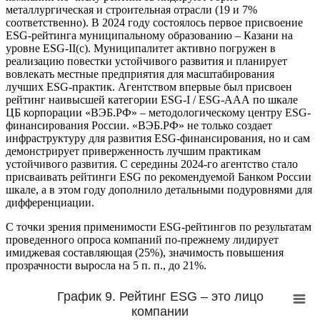
металлургическая и строительная отрасли (19 и 7%
соответственно). В 2024 году состоялось первое присвоение
ESG-рейтинга муниципальному образованию – Казани на
уровне ESG-II(c). Муниципалитет активно погружен в
реализацию повестки устойчивого развития и планирует
вовлекать местные предприятия для масштабирования
лучших ESG-практик. Агентством впервые был присвоен
рейтинг наивысшей категории ESG-I / ESG-AAА по шкале
ЦБ корпорации «ВЭБ.РФ» – методологическому центру ESG-
финансирования России. «ВЭБ.РФ» не только создает
инфраструктуру для развития ESG-финансирования, но и сам
демонстрирует приверженность лучшим практикам
устойчивого развития. С середины 2024-го агентство стало
присваивать рейтинги ESG по рекомендуемой Банком России
шкале, а в этом году дополнило детальными подуровнями для
дифференциации.
С точки зрения применимости ESG-рейтингов по результатам
проведенного опроса компаний по-прежнему лидирует
имиджевая составляющая (25%), значимость повышения
прозрачности выросла на 5 п. п., до 21%.
График 9. Рейтинг ESG – это лицо
компании