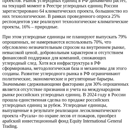
проектов. Рынок углеродных единиц в РФ динамично растет,
на текущий момент в Реестре углеродных единиц России
зарегистрировано 64 климатических проекта, большинство из
них технологические. В рамках проведенного опроса 25%
респондентов уже реализуют технологические климатические
проекты, 16% – природные.
При этом углеродные единицы не планируют выпускать 79%
опрошенных, не намереваются использовать 70%, что
обусловлено незначительным спросом на внутреннем рынке,
невысокой ценой, добровольным характером и отсутствием
финансовой поддержки для компаний, снижающих
углеродный след. Хотя вся инфраструктура в РФ
сформирована, методологическая база и механизмы для этого
созданы. Развитие углеродного рынка в РФ ограничивают
политические, экономические и регуляторные барьеры.
Значимыми сдерживающими факторами для 30% опрошенных
является отсутствие признания и учета на международном
рынке российских углеродных единиц. В 2024 году в России
прошла единственная сделка по продаже российских
углеродных единиц за рубеж. Углеродные единицы,
выпущенные в результате реализации лесоклиматического
проекта «Русала» по охране лесов от пожаров, приобрел
арабский инвестиционный фонд Equity International General
Trading.