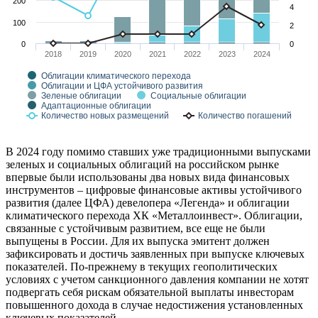
200
4
100
2
0
0
2018
2019
2020
2021
2022
2023
2024
Облигации климатического перехода
Облигации и ЦФА устойчивого развития
Зеленые облигации
Социальные облигации
Адаптационные облигации
Количество новых размещений
Количество погашений
В 2024 году помимо ставших уже традиционными выпусками
зеленых и социальных облигаций на российском рынке
впервые были использованы два новых вида финансовых
инструментов – цифровые финансовые активы устойчивого
развития (далее ЦФА) девелопера «Легенда» и облигации
климатического перехода ХК «Металлоинвест». Облигации,
связанные с устойчивым развитием, все еще не были
выпущены в России. Для их выпуска эмитент должен
зафиксировать и достичь заявленных при выпуске ключевых
показателей. По-прежнему в текущих геополитических
условиях с учетом санкционного давления компании не хотят
подвергать себя рискам обязательной выплаты инвесторам
повышенного дохода в случае недостижения установленных
ключевых показателей.