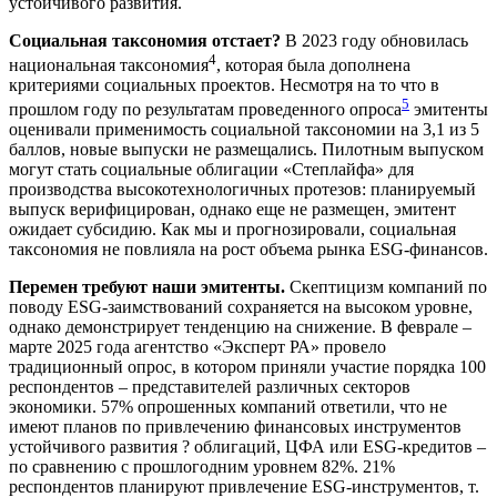
устойчивого развития.
Социальная таксономия отстает?
В 2023 году обновилась
4
национальная таксономия
, которая была дополнена
критериями социальных проектов. Несмотря на то что в
5
прошлом году по результатам проведенного опроса
эмитенты
оценивали применимость социальной таксономии на 3,1 из 5
баллов, новые выпуски не размещались. Пилотным выпуском
могут стать социальные облигации «Степлайфа» для
производства высокотехнологичных протезов: планируемый
выпуск верифицирован, однако еще не размещен, эмитент
ожидает субсидию. Как мы и прогнозировали, социальная
таксономия не повлияла на рост объема рынка ESG-финансов.
Перемен требуют наши эмитенты.
Скептицизм компаний по
поводу ESG-заимствований сохраняется на высоком уровне,
однако демонстрирует тенденцию на снижение. В феврале –
марте 2025 года агентство «Эксперт РА» провело
традиционный опрос, в котором приняли участие порядка 100
респондентов – представителей различных секторов
экономики. 57% опрошенных компаний ответили, что не
имеют планов по привлечению финансовых инструментов
устойчивого развития ? облигаций, ЦФА или ESG-кредитов –
по сравнению с прошлогодним уровнем 82%. 21%
респондентов планируют привлечение ESG-инструментов, т.