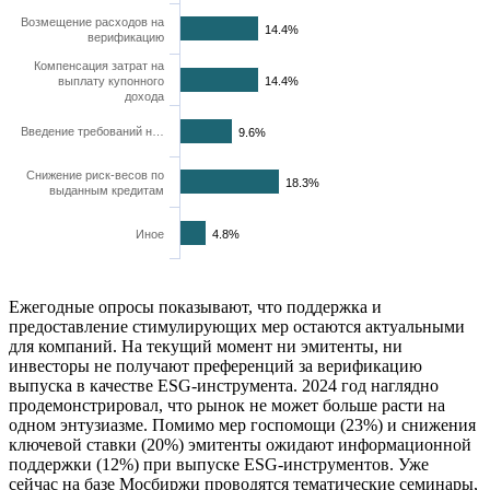
Возмещение расходов на
14.4%
верификацию
Компенсация затрат на
выплату купонного
14.4%
дохода
Введение требований н…
9.6%
Снижение риск-весов по
18.3%
выданным кредитам
Иное
4.8%
Ежегодные опросы показывают, что поддержка и
предоставление стимулирующих мер остаются актуальными
для компаний. На текущий момент ни эмитенты, ни
инвесторы не получают преференций за верификацию
выпуска в качестве ESG-инструмента. 2024 год наглядно
продемонстрировал, что рынок не может больше расти на
одном энтузиазме. Помимо мер госпомощи (23%) и снижения
ключевой ставки (20%) эмитенты ожидают информационной
поддержки (12%) при выпуске ESG-инструментов. Уже
сейчас на базе Мосбиржи проводятся тематические семинары,