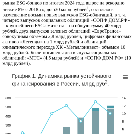
рынка ESG-бондов по итогам 2024 года вырос на рекордно
1
низкие 8% с 2018-го, до 530 млрд рублей
, состоялось
размещение восьми новых выпусков ESG-облигаций, в т. ч.
четырех выпусков социальных облигаций «СОПФ ДОМ.РФ»
– крупнейшего ESG-эмитента – на общую сумму 40 млрд
рублей, двух выпусков зеленых облигаций «ЕвроТранса»
совокупным объемом 2,8 млрд рублей, цифровых финансовых
активов «Легенды» на 1 млрд рублей и облигаций
климатического перехода ХК «Металлоинвест» объемом 10
млрд рублей. Были погашены два выпуска социальных
облигаций: «МТС» (4,5 млрд рублей) и «СОПФ ДОМ.РФ» (10
млрд рублей).
График 1. Динамика рынка устойчивого
2
финансирования в России, млрд руб
.
600
14
12
500
10
400
8
300
6