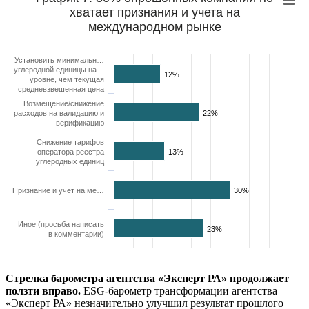
хватает признания и учета на
международном рынке
Установить минимальн…
углеродной единицы на…
12%
уровне, чем текущая
средневзвешенная цена
Возмещение/снижение
расходов на валидацию и
22%
верификацию
Снижение тарифов
оператора реестра
13%
углеродных единиц
Признание и учет на ме…
30%
Иное (просьба написать
23%
в комментарии)
Стрелка барометра агентства «Эксперт РА» продолжает
ползти вправо.
ESG-барометр трансформации агентства
«Эксперт РА» незначительно улучшил результат прошлого