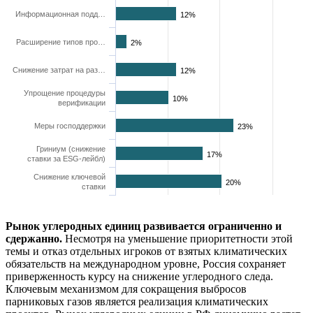
Информационная подд…
12%
Расширение типов про…
2%
Снижение затрат на раз…
12%
Упрощение процедуры
10%
верификации
Меры господдержки
23%
Гриниум (снижение
17%
ставки за ESG-лейбл)
Снижение ключевой
20%
ставки
Рынок углеродных единиц развивается ограниченно и
сдержанно.
Несмотря на уменьшение приоритетности этой
темы и отказ отдельных игроков от взятых климатических
обязательств на международном уровне, Россия сохраняет
приверженность курсу на снижение углеродного следа.
Ключевым механизмом для сокращения выбросов
парниковых газов является реализация климатических