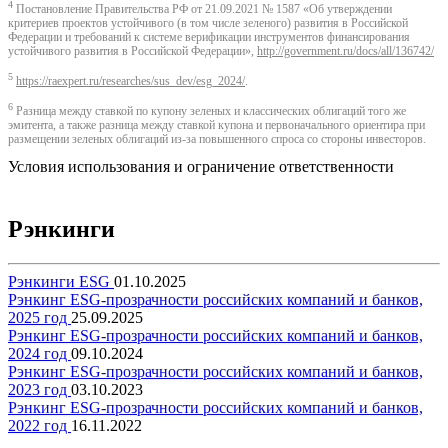
4
Постановление Правительства РФ от 21.09.2021 № 1587 «Об утверждении
критериев проектов устойчивого (в том числе зеленого) развития в Российской
Федерации и требований к системе верификации инструментов финансирования
устойчивого развития в Российской Федерации»,
http://government.ru/docs/all/136742/
5
https://raexpert.ru/researches/sus_dev/esg_2024/
.
6
Разница между ставкой по купону зеленых и классических облигаций того же
эмитента, а также разница между ставкой купона и первоначального ориентира при
размещении зеленых облигаций из-за повышенного спроса со стороны инвесторов.
Условия использования и ограничение ответственности
Рэнкинги
Рэнкинги ESG
01.10.2025
Рэнкинг ESG-прозрачности российских компаний и банков,
2025 год
25.09.2025
Рэнкинг ESG-прозрачности российских компаний и банков,
2024 год
09.10.2024
Рэнкинг ESG-прозрачности российских компаний и банков,
2023 год
03.10.2023
Рэнкинг ESG-прозрачности российских компаний и банков,
2022 год
16.11.2022