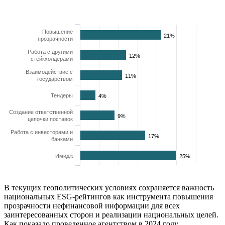
Повышение
21%
прозрачности
Работа с другими
12%
стейкхолдерами
Взаимодействие с
11%
государством
Тендеры
4%
Создание ответственной
9%
цепочки поставок
Работа с инвесторами и
17%
банками
Имидж
25%
В текущих геополитических условиях сохраняется важность
национальных ESG-рейтингов как инструмента повышения
прозрачности нефинансовой информации для всех
заинтересованных сторон и реализации национальных целей.
Как показало проведенное агентством в 2024 году