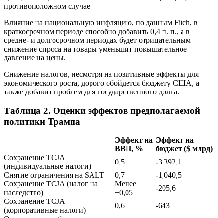
противоположном случае.
Влияние на национальную инфляцию, по данным Fitch, в
краткосрочном периоде способно добавить 0,4 п. п., а в
средне- и долгосрочном периодах будет отрицательным –
снижение спроса на товары уменьшит повышательное
давление на цены.
Снижение налогов, несмотря на позитивные эффекты для
экономического роста, дорого обойдется бюджету США, а
также добавит проблем для государственного долга.
Таблица 2. Оценки эффектов предполагаемой
политики Трампа
Эффект на
Эффект на
ВВП, %
бюджет ($ млрд)
Сохранение TCJA
0,5
-3,392,1
(индивидуальные налоги)
Снятие ограничения на SALT
0,7
-1,040,5
Сохранение TCJA (налог на
Менее
-205,6
наследство)
+0,05
Сохранение TCJA
0,6
-643
(корпоративные налоги)