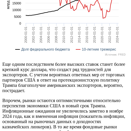
15000
10000
5000
0
2004-01-01
2014-01-01
2024-01-01
2008-01-01
2018-01-01
2002-01-01
2012-01-01
2022-01-01
2006-01-01
2016-01-01
2000-01-01
2010-01-01
2020-01-01
Долг федерального бюджета
10-летние трежерис
Источник: FRED
Еще одним последствием более высоких ставок станет более
крепкий курс доллара, что создаст ряд трудностей для
экспортеров. С учетом вероятных ответных мер от торговых
партнеров США в ответ на протекционистскую политику
Трампа благополучие американских экспортеров, вероятно,
пострадает.
Впрочем, рынки остаются оптимистичными относительно
перспектив экономики США в новый срок Трампа.
Инфляционные ожидания не увеличились заметно в ноябре
2024 года, как и вмененная инфляция (показатель инфляции,
основанный на рыночных данных о доходностях
казначейских линкеров). В то же время фондовые рынки