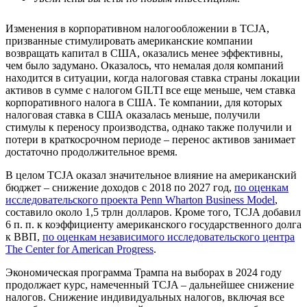
Изменения в корпоративном налогообложении в TCJA,
призванные стимулировать американские компании
возвращать капитал в США, оказались менее эффективны,
чем было задумано. Оказалось, что немалая доля компаний
находится в ситуации, когда налоговая ставка страны локации
активов в сумме с налогом GILTI все еще меньше, чем ставка
корпоративного налога в США. Те компании, для которых
налоговая ставка в США оказалась меньше, получили
стимулы к переносу производства, однако также получили и
потери в краткосрочном периоде – перенос активов занимает
достаточно продолжительное время.
В целом TCJA оказал значительное влияние на американский
бюджет – снижение доходов с 2018 по 2027 год,
по оценкам
исследовательского проекта Penn Wharton Business Model
,
составило около 1,5 трлн долларов. Кроме того, TCJA добавил
6 п. п. к коэффициенту американского государственного долга
к ВВП,
по оценкам независимого исследовательского центра
The Center for American Progress
.
Экономическая программа Трампа на выборах в 2024 году
продолжает курс, намеченный TCJA – дальнейшее снижение
налогов. Снижение индивидуальных налогов, включая все