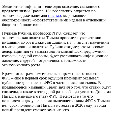
Увеличение инфляции – еще одно опасение, связанное с
предложениями Трампа. 16 нобелевских лауреатов по
экономике даже написали
письмо
, выражающее
обеспокоенность «безответственными идеями в отношении
бюджетной политики».
Нуриель Рубини, профессор NYU, ожидает, что
экономическая политика Трампа приведет к увеличению
инфляции до 5% и даже стагфляции, в т. ч. за счет изменений
в миграционной политике. Рубини ожидает, что массовые
депортации могут вызвать значительный шок предложения,
который, с одной стороны, будет увеличивать инфляционное
давление, с другой – ограничивать возможности
экономического роста.
Кроме того, Трамп имеет очень напряженные отношения с
ФРС – еще в первый срок будущий президент оказывал
публичное давление на ФРС в части снижения ставок. В
предвыборной кампании Трамп заявил о том, что ставки будут
снижены, а также в очередной раз пообещал уволить Джерома
Пауэлла, нынешнего главу ФРС. Несмотря на то что
полномочий для увольнения нынешнего главы ФРС у Трампа
нет, срок полномочий Пауэлла истекает в 2026 году, и тогда
новый президент сможет заменить его.