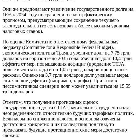
Они же предполагают увеличение государственного долга на
16% к 2054 году по сравнению с контрфактическим
прогнозом, предусматривающим сохранение текущего
законодательства (то есть возврат к более высоким уровням
налоговых ставок).
По оценке Комитета по ответственному федеральному
бюджету (Committee for a Responsible Federal Budget),
экономическая политика Трампа увеличит долг на 7,75 трлн
долларов на горизонте до 2035 года. Увеличат долг 10,4 трлн
эффекта от мер, повышающих дефицит (продление TCJA,
новые вычеты и т. д.) и на 1,05 трлн долларов процентные
расходы. Однако на 3,7 трлн долларов долг уменьшат меры,
снижающие дефицит (например, тарифы). При этом в
пессимистичном сценарии долг может увеличиться на 15,55
трлн долларов.
Отметим, что получение прогнозных оценок
государственного долга США значительно затруднено из-за
неопределенности относительно будущих тарифных политик.
Если меры по снижению налогов в основном озвучены
достаточно конкретно и их последствия понятны, то
предсказать будущие протекционистские меры достаточно
сложно.