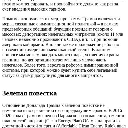
нужно компенсировать, и произойти это должно как раз за
счет введения высоких тарифов.
Помимо экономических мер, программа Трампа включает и
меры, связанные с иммиграционной политикой – в рамках
предвыборных обещаний будущий президент говорил о
массовых депортациях нелегальных мигрантов (около 11 млн
человек незаконно проживают в США), в т. ч. при помощи
американской армии. В плане также продолжение работ по
возведению американо-мексиканской стены. В данном
вопросе мы можем ожидать много пиара, усиления охраны
границы, но депортации затронут лишь малую часть
нелегалов. Более того, вероятна реформа иммиграционной
системы, при которой можно будет купить себе легальный
статус за сумму, доступную для многих мигрантов.
Зеленая повестка
Отношение Дональда Трампа к зеленой повестке не
изменилось по сравнению с его предыдущим сроком. В 2016–
2020 годах Трамп вышел из Парижского соглашения, заменил
план чистой энергии (Clean Energy Plan) Обамы на правило
доступной чистой энергии (Affordable Clean Energy Rule), ввел