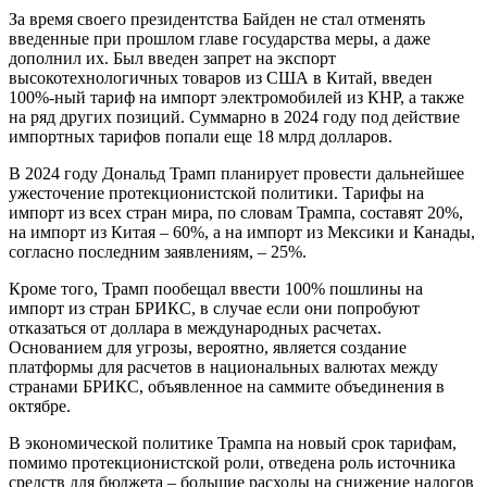
За время своего президентства Байден не стал отменять
введенные при прошлом главе государства меры, а даже
дополнил их. Был введен запрет на экспорт
высокотехнологичных товаров из США в Китай, введен
100%-ный тариф на импорт электромобилей из КНР, а также
на ряд других позиций. Суммарно в 2024 году под действие
импортных тарифов попали еще 18 млрд долларов.
В 2024 году Дональд Трамп планирует провести дальнейшее
ужесточение протекционистской политики. Тарифы на
импорт из всех стран мира, по словам Трампа, составят 20%,
на импорт из Китая – 60%, а на импорт из Мексики и Канады,
согласно последним заявлениям, – 25%.
Кроме того, Трамп пообещал ввести 100% пошлины на
импорт из стран БРИКС, в случае если они попробуют
отказаться от доллара в международных расчетах.
Основанием для угрозы, вероятно, является создание
платформы для расчетов в национальных валютах между
странами БРИКС, объявленное на саммите объединения в
октябре.
В экономической политике Трампа на новый срок тарифам,
помимо протекционистской роли, отведена роль источника
средств для бюджета – большие расходы на снижение налогов