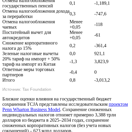
Отмена налогообложения
0,1
-1,189,1
государственных пенсий
Отмена налогообложения дохода
0,3
-747,6
за переработки
Отмена налогообложения
Менее
-118
чаевых
+0,05
Постатейный вычет для
Менее
-61
автокредитов
+0,05
Снижение корпоративного
0,2
-361,4
налога до 15%
Зеленые налоговые вычеты
0,0
921,1
20% тариф на импорт + 50%
-1,3
3,823,9
тариф на импорт из Китая
Ответные меры торговых
-0,4
0
партнеров
Итого
0,8
-3,013,2
Источник: Tax Foundation
Близкие оценки влияния на государственный бюджет
сохранения TCJA представлены исследовательским
проектом
Penn Wharton Business Model
. Сохранение сниженных
индивидуальных налогов отнимет примерно 3,388 трлн
долларов из бюджета в 2025–2034 годах, сохранение
сниженных корпоративных налогов (без учета новых
сокращений) – 623 млрд долларов.