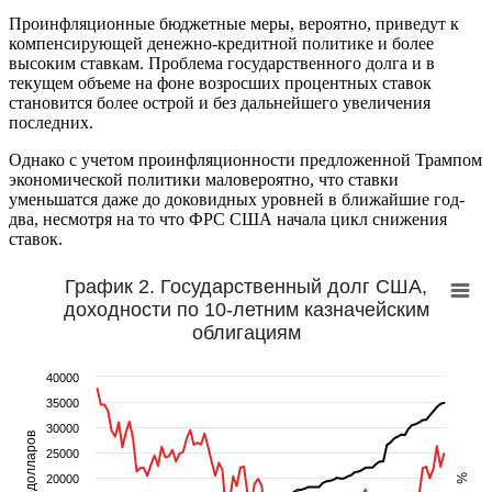
Проинфляционные бюджетные меры, вероятно, приведут к
компенсирующей денежно-кредитной политике и более
высоким ставкам. Проблема государственного долга и в
текущем объеме на фоне возросших процентных ставок
становится более острой и без дальнейшего увеличения
последних.
Однако с учетом проинфляционности предложенной Трампом
экономической политики маловероятно, что ставки
уменьшатся даже до доковидных уровней в ближайшие год-
два, несмотря на то что ФРС США начала цикл снижения
ставок.
График 2. Государственный долг США,
доходности по 10-летним казначейским
облигациям
40000
35000
30000
млрд долларов
25000
%
20000