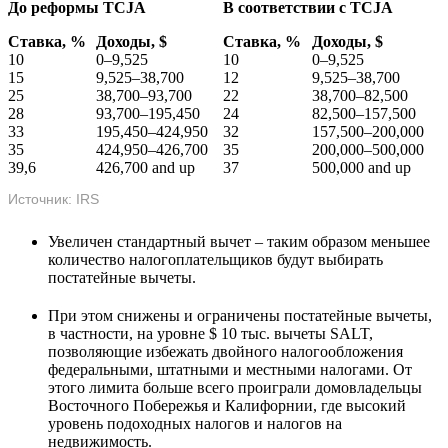
До реформы
TCJA
В соответствии с TCJA
Ставка, %
Доходы, $
Ставка, %
Доходы, $
10
0–9,525
10
0–9,525
15
9,525–38,700
12
9,525–38,700
25
38,700–93,700
22
38,700–82,500
28
93,700–195,450
24
82,500–157,500
33
195,450–424,950
32
157,500–200,000
35
424,950–426,700
35
200,000–500,000
39,6
426,700 and up
37
500,000 and up
Источник: IRS
Увеличен стандартный вычет – таким образом меньшее
количество налогоплательщиков будут выбирать
постатейные вычеты.
При этом снижены и ограничены постатейные вычеты,
в частности, на уровне $ 10 тыс. вычеты SALT,
позволяющие избежать двойного налогообложения
федеральными, штатными и местными налогами. От
этого лимита больше всего проиграли домовладельцы
Восточного Побережья и Калифорнии, где высокий
уровень подоходных налогов и налогов на
недвижимость.