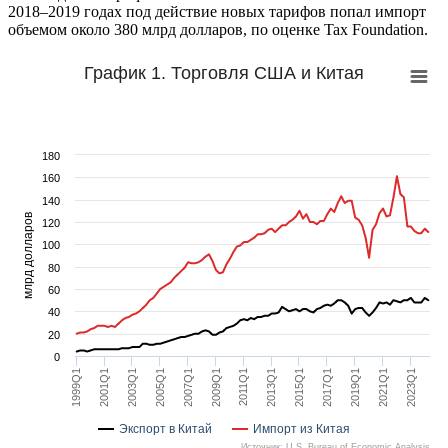
2018–2019 годах под действие новых тарифов попал импорт
объемом около 380 млрд долларов, по оценке Tax Foundation.
График 1. Торговля США и Китая
180
160
140
млрд долларов
120
100
80
60
40
20
0
1999Q1
2023Q1
2021Q1
2019Q1
2017Q1
2015Q1
2013Q1
2011Q1
2009Q1
2007Q1
2005Q1
2003Q1
2001Q1
Экспорт в Китай
Импорт из Китая
Источник: U.S. Bureau of Economic Analysis