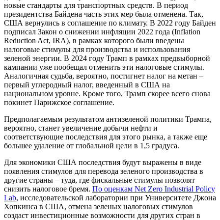
новые стандарты для транспортных средств. В период
президентства Байдена часть этих мер была отменена. Так,
США вернулись в соглашение по климату. В 2022 году Байден
подписал Закон о снижении инфляции 2022 года (Inflation
Reduction Act, IRA), в рамках которого были введены
налоговые стимулы для производства и использования
зеленой энергии. В 2024 году Трамп в рамках предвыборной
кампании уже пообещал отменить эти налоговые стимулы.
Аналогичная судьба, вероятно, постигнет налог на метан –
первый углеродный налог, введенный в США на
национальном уровне. Кроме того, Трамп скорее всего снова
покинет Парижское соглашение.
Предполагаемым результатом антизеленой политики Трампа,
вероятно, станет увеличение добычи нефти и
соответствующие последствия для этого рынка, а также еще
большее удаление от глобальной цели в 1,5 градуса.
Для экономики США последствия будут выражены в виде
появления стимулов для перевода зеленого производства в
другие страны – туда, где фискальные стимулы позволят
снизить налоговое бремя.
По оценкам Net Zero Industrial Policy
Lab
, исследовательской лаборатории при Университете Джона
Хопкинса в США, отмена зеленых налоговых стимулов
создаст инвестиционные возможности для других стран в