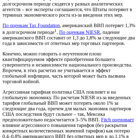
долгосрочном периоде сходятся у разных аналитических
агентств – все эксперты соглашаются, что Штаты потеряют в
терминах экономического роста из-за введения этих мер.
По оценкам Tax Foundation
, американский ВВП потеряет 1,3%
1
в долгосрочном периоде
.
По оценкам NIESR
, падение
американского ВВП составит от 1,3 до 1,8% за следующие два
года в зависимости от ответных мер торговых партнеров.
Конечно, можно говорить о неучтенном плохо
квантифицируемом эффекте приобретения большего
суверенитета и независимости национального производства.
Впрочем, в этих расчетах не учитывается и эффект
глобальной инфляции, часть которой может быть вызвана
торговой войной.
Агрессивная тарифная политика США повлияет и на
глобальную экономику. По расчетам NIESR из-за введенных
тарифов глобальный ВВП может потерять около 1% за
следующие два года, причем для малых экономик партнеров
США последствия будут сильнее – так, Мексика
предположительно недосчитается 3–5% ВВП.
Fitch оценивает
влияние агрессивного повышения тарифов (без раскрытия
конкретных количественных значений тарифов) как потерю
0,4–0,8% американского ВВП без ответных мер и до 1,1% в