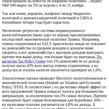
отреагировали на новости об избрании позитивно – индекс
S&P 500 вырос на 5% за неделю с 4 по 11 ноября.
Так или иначе, вероятно, конфликт между бюджетно-
налоговой и денежно-кредитной политикой в США в
ближайшие четыре года будет нарастать.
Увеличение регрессии системы индивидуального
налогообложения также одно из хорошо просматриваемых
последствий экономической политики Трампа. Например,
отмена ограничения на SALT практически никак не повлияет
на домохозяйства со средним доходом и доходом ниже
среднего, а вот домохозяйства с высоким доходом выиграют,
причем чем выше доход, тем больше будет их выигрыш.
По
расчетам Tax Policy Center
топ-1% домохозяйств по доходу
получат около 43% всех выгод отмены ограничения, а их
доход после уплаты налогов увеличится примерно на 1,6%.
Аналогичные оценки приводит Институт налогообложения и
экономической политики (Institute on Taxation and Economic
Policy, ITEP). В соответствии с их расчетами общий эффект от
всех предложений Трампа повысит налоги для большинства
американцев, за исключением топ-5% самых богатых. Причем
повышение будет самым болезненным для беднейших 20% –
их налоговые платежи увеличатся на 4,8% их дохода. А
топ-5% самых богатых получат эффект снижения налоговых