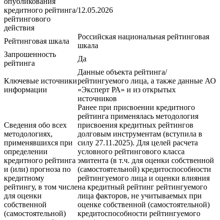
опубликования
кредитного рейтинга/
12.05.2026
рейтингового
действия
Российская национальная рейтинговая
Рейтинговая шкала
шкала
Запрошенность
Да
рейтинга
Данные объекта рейтинга/
Ключевые источники
рейтингуемого лица, а также данные АО
информации
«Эксперт РА» и из открытых
источников
Ранее при присвоении кредитного
рейтинга применялась методология
Сведения обо всех
присвоения кредитных рейтингов
методологиях,
долговым инструментам (вступила в
применявшихся при
силу 27.11.2025). Для целей расчета
определении
условного рейтингового класса
кредитного рейтинга
эмитента (в т.ч. для оценки собственной
и (или) прогноза по
(самостоятельной) кредитоспособности
кредитному
рейтингуемого лица и оценки влияния
рейтингу, в том числе
на кредитный рейтинг рейтингуемого
для оценки
лица факторов, не учитываемых при
собственной
оценке собственной (самостоятельной)
(самостоятельной)
кредитоспособности рейтингуемого