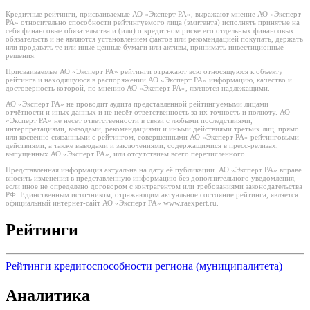
Кредитные рейтинги, присваиваемые АО «Эксперт РА», выражают мнение АО «Эксперт
РА» относительно способности рейтингуемого лица (эмитента) исполнять принятые на
себя финансовые обязательства и (или) о кредитном риске его отдельных финансовых
обязательств и не являются установлением фактов или рекомендацией покупать, держать
или продавать те или иные ценные бумаги или активы, принимать инвестиционные
решения.
Присваиваемые АО «Эксперт РА» рейтинги отражают всю относящуюся к объекту
рейтинга и находящуюся в распоряжении АО «Эксперт РА» информацию, качество и
достоверность которой, по мнению АО «Эксперт РА», являются надлежащими.
АО «Эксперт РА» не проводит аудита представленной рейтингуемыми лицами
отчётности и иных данных и не несёт ответственность за их точность и полноту. АО
«Эксперт РА» не несет ответственности в связи с любыми последствиями,
интерпретациями, выводами, рекомендациями и иными действиями третьих лиц, прямо
или косвенно связанными с рейтингом, совершенными АО «Эксперт РА» рейтинговыми
действиями, а также выводами и заключениями, содержащимися в пресс-релизах,
выпущенных АО «Эксперт РА», или отсутствием всего перечисленного.
Представленная информация актуальна на дату её публикации. АО «Эксперт РА» вправе
вносить изменения в представленную информацию без дополнительного уведомления,
если иное не определено договором с контрагентом или требованиями законодательства
РФ. Единственным источником, отражающим актуальное состояние рейтинга, является
официальный интернет-сайт АО «Эксперт РА» www.raexpert.ru.
Рейтинги
Рейтинги кредитоспособности региона (муниципалитета)
Аналитика