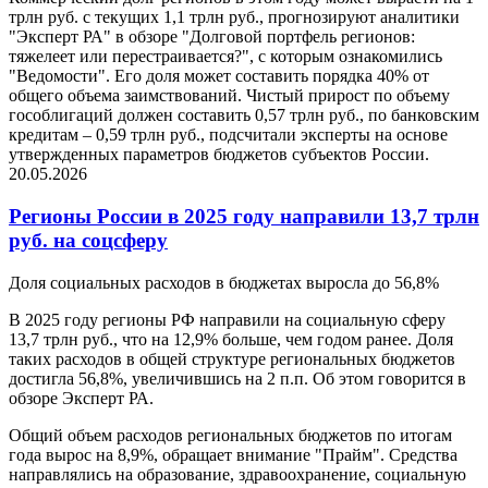
трлн руб. с текущих 1,1 трлн руб., прогнозируют аналитики
"Эксперт РА" в обзоре "Долговой портфель регионов:
тяжелеет или перестраивается?", с которым ознакомились
"Ведомости". Его доля может составить порядка 40% от
общего объема заимствований. Чистый прирост по объему
гособлигаций должен составить 0,57 трлн руб., по банковским
кредитам – 0,59 трлн руб., подсчитали эксперты на основе
утвержденных параметров бюджетов субъектов России.
20.05.2026
Регионы России в 2025 году направили 13,7 трлн
руб. на соцсферу
Доля социальных расходов в бюджетах выросла до 56,8%
В 2025 году регионы РФ направили на социальную сферу
13,7 трлн руб., что на 12,9% больше, чем годом ранее. Доля
таких расходов в общей структуре региональных бюджетов
достигла 56,8%, увеличившись на 2 п.п. Об этом говорится в
обзоре Эксперт РА.
Общий объем расходов региональных бюджетов по итогам
года вырос на 8,9%, обращает внимание "Прайм". Средства
направлялись на образование, здравоохранение, социальную