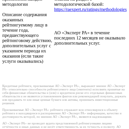
методологии
методологической базой:
https://raexpert.ru/ratings/methodologies
Описание содержания
оказанных
рейтингуемому лицу в
течение года,
АО «Эксперт РА» в течение
предшествующего
последних 12 месяцев не оказывало
рейтинговому действию,
дополнительных услуг.
дополнительных услуг с
указанием периода их
оказания (если такие
услуги оказывались)
Кредитные рейтинги, присваиваемые АО «Эксперт РА», выражают мнение АО «Эксперт
РА» относительно способности рейтингуемого лица (эмитента) исполнять принятые на
себя финансовые обязательства и (или) о кредитном риске его отдельных финансовых
обязательств и не являются установлением фактов или рекомендацией покупать, держать
или продавать те или иные ценные бумаги или активы, принимать инвестиционные
решения.
Присваиваемые АО «Эксперт РА» рейтинги отражают всю относящуюся к объекту
рейтинга и находящуюся в распоряжении АО «Эксперт РА» информацию, качество и
достоверность которой, по мнению АО «Эксперт РА», являются надлежащими.
АО «Эксперт РА» не проводит аудита представленной рейтингуемыми лицами
отчётности и иных данных и не несёт ответственность за их точность и полноту. АО