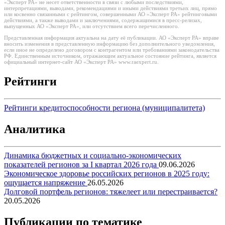
«Эксперт РА» не несет ответственности в связи с любыми последствиями,
интерпретациями, выводами, рекомендациями и иными действиями третьих лиц, прямо
или косвенно связанными с рейтингом, совершенными АО «Эксперт РА» рейтинговыми
действиями, а также выводами и заключениями, содержащимися в пресс-релизах,
выпущенных АО «Эксперт РА», или отсутствием всего перечисленного.
Представленная информация актуальна на дату её публикации. АО «Эксперт РА» вправе
вносить изменения в представленную информацию без дополнительного уведомления,
если иное не определено договором с контрагентом или требованиями законодательства
РФ. Единственным источником, отражающим актуальное состояние рейтинга, является
официальный интернет-сайт АО «Эксперт РА» www.raexpert.ru.
Рейтинги
Рейтинги кредитоспособности региона (муниципалитета)
Аналитика
Динамика бюджетных и социально-экономических
показателей регионов за I квартал 2026 года
09.06.2026
Экономическое здоровье российских регионов в 2025 году:
ощущается напряжение
26.05.2026
Долговой портфель регионов: тяжелеет или перестраивается?
20.05.2026
Публикации по тематике