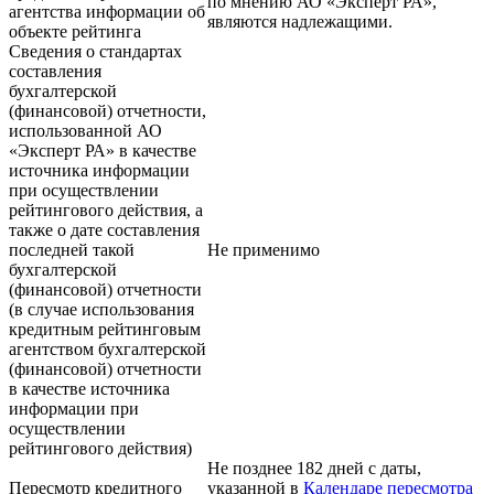
по мнению АО «Эксперт РА»,
агентства информации об
являются надлежащими.
объекте рейтинга
Сведения о стандартах
составления
бухгалтерской
(финансовой) отчетности,
использованной АО
«Эксперт РА» в качестве
источника информации
при осуществлении
рейтингового действия, а
также о дате составления
последней такой
Не применимо
бухгалтерской
(финансовой) отчетности
(в случае использования
кредитным рейтинговым
агентством бухгалтерской
(финансовой) отчетности
в качестве источника
информации при
осуществлении
рейтингового действия)
Не позднее 182 дней с даты,
Пересмотр кредитного
указанной в
Календаре пересмотра