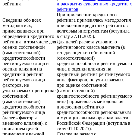
рейтинга
и раскрытия суверенных кредитных
рейтингов
.
При присвоении кредитного
Сведения обо всех
рейтинга применялась методология
методологиях,
присвоения кредитных рейтингов
применявшихся при
долговым инструментам (вступила
определении кредитного
в силу 27.11.2025).
рейтинга, в том числе для
Для целей расчета условного
оценки собственной
рейтингового класса эмитента (в
(самостоятельной)
т.ч. для оценки собственной
кредитоспособности
(самостоятельной)
рейтингуемого лица и
кредитоспособности рейтингуемого
оценки влияния на
лица и оценки влияния на
кредитный рейтинг
кредитный рейтинг рейтингуемого
рейтингуемого лица
лица факторов, не учитываемых
факторов, не
при оценке собственной
учитываемых при оценке
(самостоятельной)
собственной
кредитоспособности рейтингуемого
(самостоятельной)
лица) применялась методология
кредитоспособности
присвоения рейтингов
рейтингуемого лица
кредитоспособности региональным
(далее - факторы
и муниципальным органам власти
внешнего влияния), с
Российской Федерации (вступила в
описанием целей
силу 01.10.2025).
применения каждой
Ссылка на раздел с