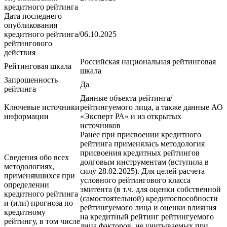
кредитного рейтинга
Дата последнего
опубликования
кредитного рейтинга/
06.10.2025
рейтингового
действия
Российская национальная рейтинговая
Рейтинговая шкала
шкала
Запрошенность
Да
рейтинга
Данные объекта рейтинга/
Ключевые источники
рейтингуемого лица, а также данные АО
информации
«Эксперт РА» и из открытых
источников
Ранее при присвоении кредитного
рейтинга применялась методология
присвоения кредитных рейтингов
Сведения обо всех
долговым инструментам (вступила в
методологиях,
силу 28.02.2025). Для целей расчета
применявшихся при
условного рейтингового класса
определении
эмитента (в т.ч. для оценки собственной
кредитного рейтинга
(самостоятельной) кредитоспособности
и (или) прогноза по
рейтингуемого лица и оценки влияния
кредитному
на кредитный рейтинг рейтингуемого
рейтингу, в том числе
лица факторов, не учитываемых при