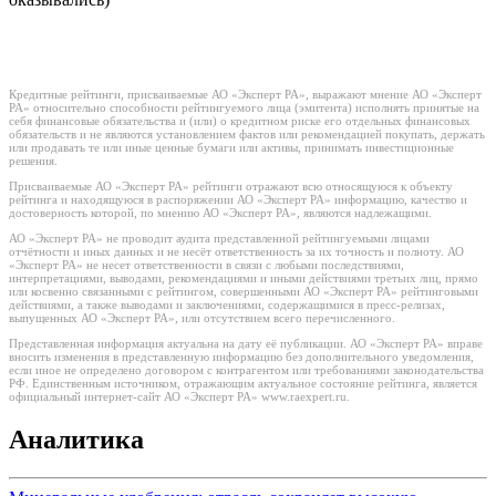
Кредитные рейтинги, присваиваемые АО «Эксперт РА», выражают мнение АО «Эксперт
РА» относительно способности рейтингуемого лица (эмитента) исполнять принятые на
себя финансовые обязательства и (или) о кредитном риске его отдельных финансовых
обязательств и не являются установлением фактов или рекомендацией покупать, держать
или продавать те или иные ценные бумаги или активы, принимать инвестиционные
решения.
Присваиваемые АО «Эксперт РА» рейтинги отражают всю относящуюся к объекту
рейтинга и находящуюся в распоряжении АО «Эксперт РА» информацию, качество и
достоверность которой, по мнению АО «Эксперт РА», являются надлежащими.
АО «Эксперт РА» не проводит аудита представленной рейтингуемыми лицами
отчётности и иных данных и не несёт ответственность за их точность и полноту. АО
«Эксперт РА» не несет ответственности в связи с любыми последствиями,
интерпретациями, выводами, рекомендациями и иными действиями третьих лиц, прямо
или косвенно связанными с рейтингом, совершенными АО «Эксперт РА» рейтинговыми
действиями, а также выводами и заключениями, содержащимися в пресс-релизах,
выпущенных АО «Эксперт РА», или отсутствием всего перечисленного.
Представленная информация актуальна на дату её публикации. АО «Эксперт РА» вправе
вносить изменения в представленную информацию без дополнительного уведомления,
если иное не определено договором с контрагентом или требованиями законодательства
РФ. Единственным источником, отражающим актуальное состояние рейтинга, является
официальный интернет-сайт АО «Эксперт РА» www.raexpert.ru.
Аналитика