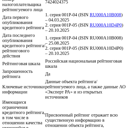
7424024375
налогоплательщика
рейтингуемого лица
1. серия 001P-04 (ISIN
RU000A10B008
)
Дата первого
– 04.03.2025
опубликования
2. серия 001P-05 (ISIN
RU000A10D4P0
)
кредитного рейтинга
– 20.10.2025
Дата последнего
1. серия 001P-04 (ISIN RU000A10B008)
опубликования
– 25.08.2025
кредитного рейтинга/
2. серия 001P-05 (ISIN RU000A10D4P0)
рейтингового
– 20.10.2025
действия
Российская национальная рейтинговая
Рейтинговая шкала
шкала
Запрошенность
Да
рейтинга
Данные объекта рейтинга/
Ключевые источники
рейтингуемого лица, а также данные АО
информации
«Эксперт РА» и из открытых
источников
Имеющиеся
ограничения
кредитного рейтинга,
Присвоенный рейтинг отражает всю
в том числе в
существенную информацию в
отношении качества
отношении объекта рейтинга,
имеющейся в