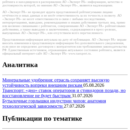
рейтинга и находящуюся в распоряжении АО «Эксперт РА» информацию, качество и
достоверность которой, по мнению АО «Эксперт РА», являются надлежащими.
АО «Эксперт РА» не проводит аудита представленной рейтингуемыми лицами
отчётности и иных данных и не несёт ответственность за их точность и полноту. АО
«Эксперт РА» не несет ответственности в связи с любыми последствиями,
интерпретациями, выводами, рекомендациями и иными действиями третьих лиц, прямо
или косвенно связанными с рейтингом, совершенными АО «Эксперт РА» рейтинговыми
действиями, а также выводами и заключениями, содержащимися в пресс-релизах,
выпущенных АО «Эксперт РА», или отсутствием всего перечисленного.
Представленная информация актуальна на дату её публикации. АО «Эксперт РА» вправе
вносить изменения в представленную информацию без дополнительного уведомления,
если иное не определено договором с контрагентом или требованиями законодательства
РФ. Единственным источником, отражающим актуальное состояние рейтинга, является
официальный интернет-сайт АО «Эксперт РА» www.raexpert.ru.
Аналитика
Минеральные удобрения: отрасль сохраняет высокую
устойчивость вопреки внешним рискам
05.08.2026
Транспорт: «дно» ставок операторов и стивидоров позади, но
восстановление не будет быстрым
31.07.2026
Бутылочные горлышки индустрии чипов: анатомия
технологической зависимости
27.07.2026
Публикации по тематике