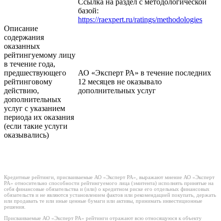
Ссылка на раздел с методологической
базой:
https://raexpert.ru/ratings/methodologies
Описание
содержания
оказанных
рейтингуемому лицу
в течение года,
предшествующего
АО «Эксперт РА» в течение последних
рейтинговому
12 месяцев не оказывало
действию,
дополнительных услуг
дополнительных
услуг с указанием
периода их оказания
(если такие услуги
оказывались)
Кредитные рейтинги, присваиваемые АО «Эксперт РА», выражают мнение АО «Эксперт
РА» относительно способности рейтингуемого лица (эмитента) исполнять принятые на
себя финансовые обязательства и (или) о кредитном риске его отдельных финансовых
обязательств и не являются установлением фактов или рекомендацией покупать, держать
или продавать те или иные ценные бумаги или активы, принимать инвестиционные
решения.
Присваиваемые АО «Эксперт РА» рейтинги отражают всю относящуюся к объекту