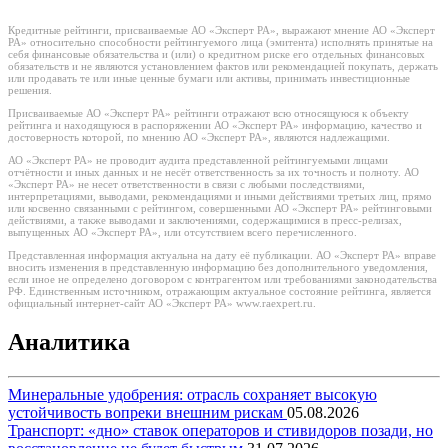
Кредитные рейтинги, присваиваемые АО «Эксперт РА», выражают мнение АО «Эксперт
РА» относительно способности рейтингуемого лица (эмитента) исполнять принятые на
себя финансовые обязательства и (или) о кредитном риске его отдельных финансовых
обязательств и не являются установлением фактов или рекомендацией покупать, держать
или продавать те или иные ценные бумаги или активы, принимать инвестиционные
решения.
Присваиваемые АО «Эксперт РА» рейтинги отражают всю относящуюся к объекту
рейтинга и находящуюся в распоряжении АО «Эксперт РА» информацию, качество и
достоверность которой, по мнению АО «Эксперт РА», являются надлежащими.
АО «Эксперт РА» не проводит аудита представленной рейтингуемыми лицами
отчётности и иных данных и не несёт ответственность за их точность и полноту. АО
«Эксперт РА» не несет ответственности в связи с любыми последствиями,
интерпретациями, выводами, рекомендациями и иными действиями третьих лиц, прямо
или косвенно связанными с рейтингом, совершенными АО «Эксперт РА» рейтинговыми
действиями, а также выводами и заключениями, содержащимися в пресс-релизах,
выпущенных АО «Эксперт РА», или отсутствием всего перечисленного.
Представленная информация актуальна на дату её публикации. АО «Эксперт РА» вправе
вносить изменения в представленную информацию без дополнительного уведомления,
если иное не определено договором с контрагентом или требованиями законодательства
РФ. Единственным источником, отражающим актуальное состояние рейтинга, является
официальный интернет-сайт АО «Эксперт РА» www.raexpert.ru.
Аналитика
Минеральные удобрения: отрасль сохраняет высокую
устойчивость вопреки внешним рискам
05.08.2026
Транспорт: «дно» ставок операторов и стивидоров позади, но