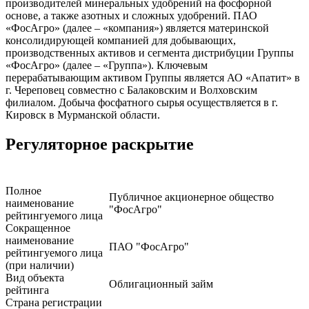
производителей минеральных удобрений на фосфорной
основе, а также азотных и сложных удобрений. ПАО
«ФосАгро» (далее – «компания») является материнской
консолидирующей компанией для добывающих,
производственных активов и сегмента дистрибуции Группы
«ФосАгро» (далее – «Группа»). Ключевым
перерабатывающим активом Группы является АО «Апатит» в
г. Череповец совместно с Балаковским и Волховским
филиалом. Добыча фосфатного сырья осуществляется в г.
Кировск в Мурманской области.
Регуляторное раскрытие
Полное
Публичное акционерное общество
наименование
"ФосАгро"
рейтингуемого лица
Сокращенное
наименование
ПАО "ФосАгро"
рейтингуемого лица
(при наличии)
Вид объекта
Облигационный займ
рейтинга
Страна регистрации