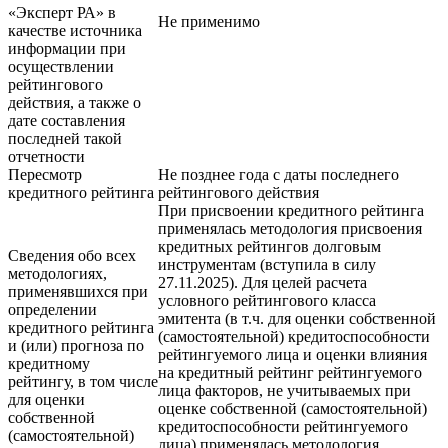
«Эксперт РА» в
Не применимо
качестве источника
информации при
осуществлении
рейтингового
действия, а также о
дате составления
последней такой
отчетности
Пересмотр
Не позднее года с даты последнего
кредитного рейтинга
рейтингового действия
При присвоении кредитного рейтинга
применялась методология присвоения
кредитных рейтингов долговым
Сведения обо всех
инструментам (вступила в силу
методологиях,
27.11.2025). Для целей расчета
применявшихся при
условного рейтингового класса
определении
эмитента (в т.ч. для оценки собственной
кредитного рейтинга
(самостоятельной) кредитоспособности
и (или) прогноза по
рейтингуемого лица и оценки влияния
кредитному
на кредитный рейтинг рейтингуемого
рейтингу, в том числе
лица факторов, не учитываемых при
для оценки
оценке собственной (самостоятельной)
собственной
кредитоспособности рейтингуемого
(самостоятельной)
лица) применялась методология