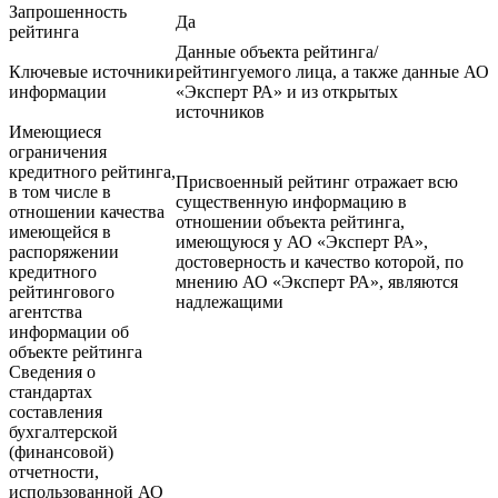
Запрошенность
Да
рейтинга
Данные объекта рейтинга/
Ключевые источники
рейтингуемого лица, а также данные АО
информации
«Эксперт РА» и из открытых
источников
Имеющиеся
ограничения
кредитного рейтинга,
Присвоенный рейтинг отражает всю
в том числе в
существенную информацию в
отношении качества
отношении объекта рейтинга,
имеющейся в
имеющуюся у АО «Эксперт РА»,
распоряжении
достоверность и качество которой, по
кредитного
мнению АО «Эксперт РА», являются
рейтингового
надлежащими
агентства
информации об
объекте рейтинга
Сведения о
стандартах
составления
бухгалтерской
(финансовой)
отчетности,
использованной АО