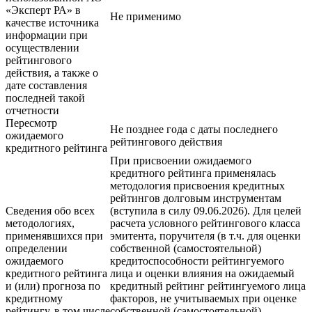
«Эксперт РА» в
Не применимо
качестве источника
информации при
осуществлении
рейтингового
действия, а также о
дате составления
последней такой
отчетности
Пересмотр
Не позднее года с даты последнего
ожидаемого
рейтингового действия
кредитного рейтинга
При присвоении ожидаемого
кредитного рейтинга применялась
методология присвоения кредитных
рейтингов долговым инструментам
Сведения обо всех
(вступила в силу 09.06.2026). Для целей
методологиях,
расчета условного рейтингового класса
применявшихся при
эмитента, поручителя (в т.ч. для оценки
определении
собственной (самостоятельной)
ожидаемого
кредитоспособности рейтингуемого
кредитного рейтинга
лица и оценки влияния на ожидаемый
и (или) прогноза по
кредитный рейтинг рейтингуемого лица
кредитному
факторов, не учитываемых при оценке
рейтингу, в том числе
собственной (самостоятельной)