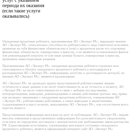
услуг с указанием
периода их оказания
(если такие услуги
оказывались)
Ожидаемые кредитные рейтинги, присваиваемые АО «Эксперт РА», выражают мнение
АО «Эксперт РА» относительно способности рейтингуемого лица (эмитента) исполнять
принятые на себя финансовые обязательства и (или) о кредитном риске его отдельных
финансовых обязательств, планируемых к выпуску, и не являются установлением фактов
или рекомендацией покупать те или иные ценные бумаги, планируемые к выпуску,
принимать инвестиционные решения.
Присваиваемые АО «Эксперт РА» ожидаемые кредитные рейтинги отражают всю
относящуюся к объекту ожидаемого кредитного рейтинга и находящуюся в
распоряжении АО «Эксперт РА» информацию, качество и достоверность которой, по
мнению АО «Эксперт РА», являются надлежащими.
АО «Эксперт РА» не проводит аудита представленной рейтингуемыми лицами
отчётности и иных данных и не несёт ответственность за их точность и полноту. АО
«Эксперт РА» не несет ответственности в связи с любыми последствиями,
интерпретациями, выводами, рекомендациями и иными действиями третьих лиц, прямо
или косвенно связанными с ожидаемым кредитным рейтингом, совершенными АО
«Эксперт РА» рейтинговыми действиями, а также выводами и заключениями,
содержащимися в пресс-релизах, выпущенных АО «Эксперт РА», или отсутствием всего
перечисленного.
Представленная информация актуальна на дату её публикации. АО «Эксперт РА» вправе
вносить изменения в представленную информацию без дополнительного уведомления,
если иное не определено договором с контрагентом или требованиями законодательства
РФ. Единственным источником, отражающим актуальное состояние ожидаемого
кредитного рейтинга, является официальный интернет-сайт АО «Эксперт РА»