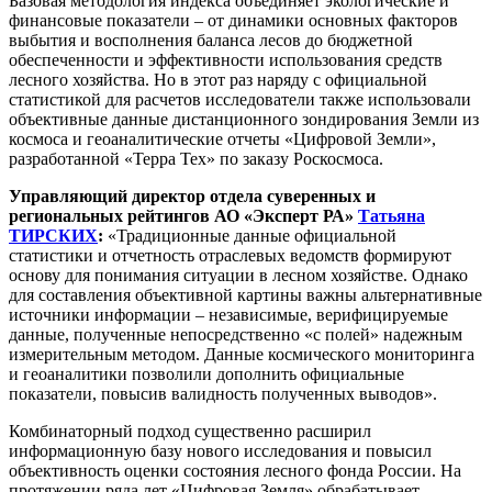
Базовая методология индекса объединяет экологические и
финансовые показатели – от динамики основных факторов
выбытия и восполнения баланса лесов до бюджетной
обеспеченности и эффективности использования средств
лесного хозяйства. Но в этот раз наряду с официальной
статистикой для расчетов исследователи также использовали
объективные данные дистанционного зондирования Земли из
космоса и геоаналитические отчеты «Цифровой Земли»,
разработанной «Терра Тех» по заказу Роскосмоса.
Управляющий директор отдела суверенных и
региональных рейтингов АО «Эксперт РА»
Татьяна
ТИРСКИХ
:
«Традиционные данные официальной
статистики и отчетность отраслевых ведомств формируют
основу для понимания ситуации в лесном хозяйстве. Однако
для составления объективной картины важны альтернативные
источники информации – независимые, верифицируемые
данные, полученные непосредственно «с полей» надежным
измерительным методом. Данные космического мониторинга
и геоаналитики позволили дополнить официальные
показатели, повысив валидность полученных выводов».
Комбинаторный подход существенно расширил
информационную базу нового исследования и повысил
объективность оценки состояния лесного фонда России. На
протяжении ряда лет «Цифровая Земля» обрабатывает