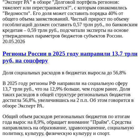
"Эксперт РА" в обзоре "Долговой портфель регионов:
тяжелеет или перестраивается?", с которым ознакомились
"Ведомости". Его доля может составить порядка 40% от
общего объема заимствований. Чистый прирост по объему
гособлигаций должен составить 0,57 трлн руб., по банковским
кредитам – 0,59 трлн руб., подсчитали эксперты на основе
утвержденных параметров бюджетов субъектов России.
20.05.2026
Регионы России в 2025 году направили 13,7 трлн
руб. на соцсферу
Доля социальных расходов в бюджетах выросла до 56,8%
В 2025 году регионы РФ направили на социальную сферу
13,7 трлн руб., что на 12,9% больше, чем годом ранее. Доля
таких расходов в общей структуре региональных бюджетов
достигла 56,8%, увеличившись на 2 п.п. Об этом говорится в
обзоре Эксперт РА.
Общий объем расходов региональных бюджетов по итогам
года вырос на 8,9%, обращает внимание "Прайм". Средства
направлялись на образование, здравоохранение, социальную
политику, культуру, физическую культуру и спорт.