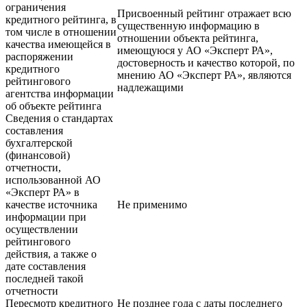
ограничения
Присвоенный рейтинг отражает всю
кредитного рейтинга, в
существенную информацию в
том числе в отношении
отношении объекта рейтинга,
качества имеющейся в
имеющуюся у АО «Эксперт РА»,
распоряжении
достоверность и качество которой, по
кредитного
мнению АО «Эксперт РА», являются
рейтингового
надлежащими
агентства информации
об объекте рейтинга
Сведения о стандартах
составления
бухгалтерской
(финансовой)
отчетности,
использованной АО
«Эксперт РА» в
качестве источника
Не применимо
информации при
осуществлении
рейтингового
действия, а также о
дате составления
последней такой
отчетности
Пересмотр кредитного
Не позднее года с даты последнего