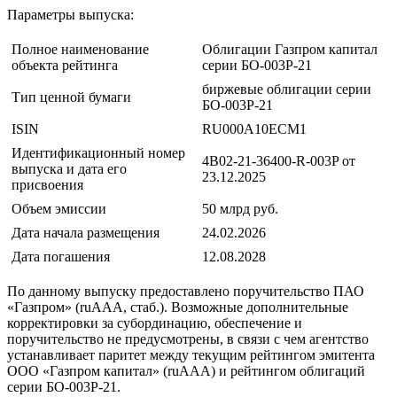
Параметры выпуска:
Полное наименование
Облигации Газпром капитал
объекта рейтинга
серии БО-003Р-21
биржевые облигации серии
Тип ценной бумаги
БО-003Р-21
ISIN
RU000A10ECM1
Идентификационный номер
4B02-21-36400-R-003P от
выпуска и дата его
23.12.2025
присвоения
Объем эмиссии
50 млрд руб.
Дата начала размещения
24.02.2026
Дата погашения
12.08.2028
По данному выпуску предоставлено поручительство ПАО
«Газпром» (ruAAA, стаб.). Возможные дополнительные
корректировки за субординацию, обеспечение и
поручительство не предусмотрены, в связи с чем агентство
устанавливает паритет между текущим рейтингом эмитента
ООО «Газпром капитал» (ruAAA) и рейтингом облигаций
серии БО-003Р-21.