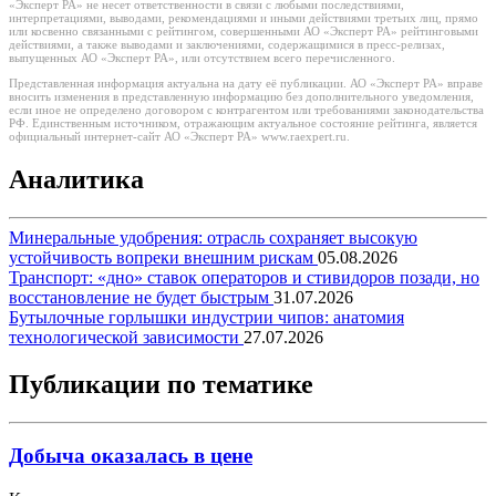
«Эксперт РА» не несет ответственности в связи с любыми последствиями,
интерпретациями, выводами, рекомендациями и иными действиями третьих лиц, прямо
или косвенно связанными с рейтингом, совершенными АО «Эксперт РА» рейтинговыми
действиями, а также выводами и заключениями, содержащимися в пресс-релизах,
выпущенных АО «Эксперт РА», или отсутствием всего перечисленного.
Представленная информация актуальна на дату её публикации. АО «Эксперт РА» вправе
вносить изменения в представленную информацию без дополнительного уведомления,
если иное не определено договором с контрагентом или требованиями законодательства
РФ. Единственным источником, отражающим актуальное состояние рейтинга, является
официальный интернет-сайт АО «Эксперт РА» www.raexpert.ru.
Аналитика
Минеральные удобрения: отрасль сохраняет высокую
устойчивость вопреки внешним рискам
05.08.2026
Транспорт: «дно» ставок операторов и стивидоров позади, но
восстановление не будет быстрым
31.07.2026
Бутылочные горлышки индустрии чипов: анатомия
технологической зависимости
27.07.2026
Публикации по тематике
Добыча оказалась в цене