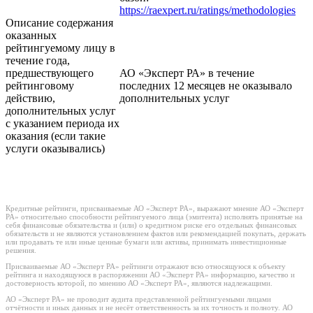
https://raexpert.ru/ratings/methodologies
Описание содержания
оказанных
рейтингуемому лицу в
течение года,
предшествующего
АО «Эксперт РА» в течение
рейтинговому
последних 12 месяцев не оказывало
действию,
дополнительных услуг
дополнительных услуг
с указанием периода их
оказания (если такие
услуги оказывались)
Кредитные рейтинги, присваиваемые АО «Эксперт РА», выражают мнение АО «Эксперт
РА» относительно способности рейтингуемого лица (эмитента) исполнять принятые на
себя финансовые обязательства и (или) о кредитном риске его отдельных финансовых
обязательств и не являются установлением фактов или рекомендацией покупать, держать
или продавать те или иные ценные бумаги или активы, принимать инвестиционные
решения.
Присваиваемые АО «Эксперт РА» рейтинги отражают всю относящуюся к объекту
рейтинга и находящуюся в распоряжении АО «Эксперт РА» информацию, качество и
достоверность которой, по мнению АО «Эксперт РА», являются надлежащими.
АО «Эксперт РА» не проводит аудита представленной рейтингуемыми лицами
отчётности и иных данных и не несёт ответственность за их точность и полноту. АО