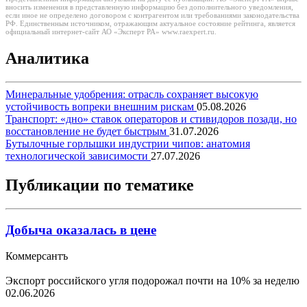
вносить изменения в представленную информацию без дополнительного уведомления,
если иное не определено договором с контрагентом или требованиями законодательства
РФ. Единственным источником, отражающим актуальное состояние рейтинга, является
официальный интернет-сайт АО «Эксперт РА» www.raexpert.ru.
Аналитика
Минеральные удобрения: отрасль сохраняет высокую
устойчивость вопреки внешним рискам
05.08.2026
Транспорт: «дно» ставок операторов и стивидоров позади, но
восстановление не будет быстрым
31.07.2026
Бутылочные горлышки индустрии чипов: анатомия
технологической зависимости
27.07.2026
Публикации по тематике
Добыча оказалась в цене
Коммерсантъ
Экспорт российского угля подорожал почти на 10% за неделю
02.06.2026