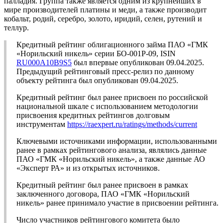
палладия. Группа также является одним из крупнейших в
мире производителей платины и меди, а также производит
кобальт, родий, серебро, золото, иридий, селен, рутений и
теллур.
Кредитный рейтинг облигационного займа ПАО «ГМК
«Норильский никель» серии БО-001Р-09, ISIN
RU000A10B9S5
был впервые опубликован 09.04.2025.
Предыдущий рейтинговый пресс-релиз по данному
объекту рейтинга был опубликован 09.04.2025.
Кредитный рейтинг был ранее присвоен по российской
национальной шкале с использованием методологии
присвоения кредитных рейтингов долговым
инструментам
https://raexpert.ru/ratings/methods/current
Ключевыми источниками информации, использованными
ранее в рамках рейтингового анализа, являлись данные
ПАО «ГМК «Норильский никель», а также данные АО
«Эксперт РА» и из открытых источников.
Кредитный рейтинг был ранее присвоен в рамках
заключенного договора, ПАО «ГМК «Норильский
никель» ранее принимало участие в присвоении рейтинга.
Число участников рейтингового комитета было