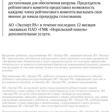
достаточным для обеспечения кворума. Председатель
рейтингового комитета предоставил возможность
каждому члену рейтингового комитета высказать свое
мнение до начала процедуры голосования.
АО «Эксперт РА» в течение последних 12 месяцев
оказывало ПАО «ГМК «Норильский никель»
дополнительные услуги.
Кредитные рейтинги, присваиваемые АО «Эксперт РА», выражают мнение АО «Эксперт
РА» относительно способности рейтингуемого лица (эмитента) исполнять принятые на
себя финансовые обязательства и (или) о кредитном риске его отдельных финансовых
обязательств и не являются установлением фактов или рекомендацией покупать, держать
или продавать те или иные ценные бумаги или активы, принимать инвестиционные
решения.
Присваиваемые АО «Эксперт РА» рейтинги отражают всю относящуюся к объекту
рейтинга и находящуюся в распоряжении АО «Эксперт РА» информацию, качество и
достоверность которой, по мнению АО «Эксперт РА», являются надлежащими.
АО «Эксперт РА» не проводит аудита представленной рейтингуемыми лицами
отчётности и иных данных и не несёт ответственность за их точность и полноту. АО
«Эксперт РА» не несет ответственности в связи с любыми последствиями,
интерпретациями, выводами, рекомендациями и иными действиями третьих лиц, прямо
или косвенно связанными с рейтингом, совершенными АО «Эксперт РА» рейтинговыми
действиями, а также выводами и заключениями, содержащимися в пресс-релизах,
выпущенных АО «Эксперт РА», или отсутствием всего перечисленного.
Представленная информация актуальна на дату её публикации. АО «Эксперт РА» вправе