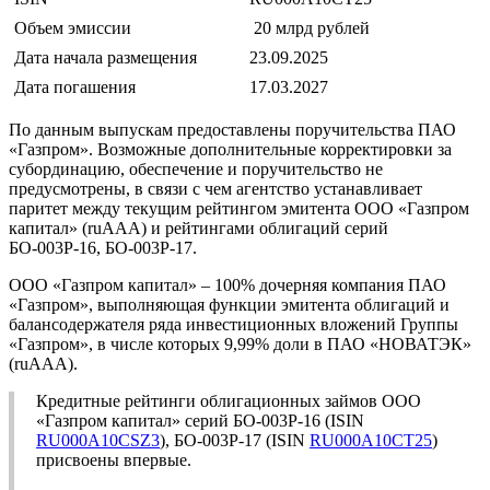
Объем эмиссии
20 млрд рублей
Дата начала размещения
23.09.2025
Дата погашения
17.03.2027
По данным выпускам предоставлены поручительства ПАО
«Газпром». Возможные дополнительные корректировки за
субординацию, обеспечение и поручительство не
предусмотрены, в связи с чем агентство устанавливает
паритет между текущим рейтингом эмитента ООО «Газпром
капитал» (ruAAA) и рейтингами облигаций серий
БО-003Р-16, БО-003Р-17.
ООО «Газпром капитал» – 100% дочерняя компания ПАО
«Газпром», выполняющая функции эмитента облигаций и
балансодержателя ряда инвестиционных вложений Группы
«Газпром», в числе которых 9,99% доли в ПАО «НОВАТЭК»
(ruAAA).
Кредитные рейтинги облигационных займов ООО
«Газпром капитал» серий БО-003Р-16 (ISIN
RU000A10CSZ3
), БО-003Р-17 (ISIN
RU000A10CT25
)
присвоены впервые.