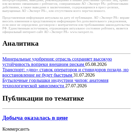
интерпретациями, выводами, рекомендациями и иными действиями третьих лиц, прямо
или косвенно связанными с рейтингом, совершенными АО «Эксперт РА» рейтинговыми
действиями, а также выводами и заключениями, содержащимися в пресс-релизах,
выпущенных АО «Эксперт РА», или отсутствием всего перечисленного.
Представленная информация актуальна на дату её публикации. АО «Эксперт РА» вправе
вносить изменения в представленную информацию без дополнительного уведомления,
если иное не определено договором с контрагентом или требованиями законодательства
РФ. Единственным источником, отражающим актуальное состояние рейтинга, является
официальный интернет-сайт АО «Эксперт РА» www.raexpert.ru.
Аналитика
Минеральные удобрения: отрасль сохраняет высокую
устойчивость вопреки внешним рискам
05.08.2026
Транспорт: «дно» ставок операторов и стивидоров позади, но
восстановление не будет быстрым
31.07.2026
Бутылочные горлышки индустрии чипов: анатомия
технологической зависимости
27.07.2026
Публикации по тематике
Добыча оказалась в цене
Коммерсантъ