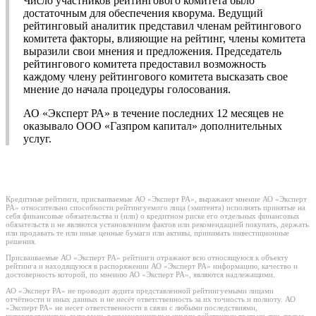
Число участников рейтингового комитета было
достаточным для обеспечения кворума. Ведущий
рейтинговый аналитик представил членам рейтингового
комитета факторы, влияющие на рейтинг, члены комитета
выразили свои мнения и предложения. Председатель
рейтингового комитета предоставил возможность
каждому члену рейтингового комитета высказать свое
мнение до начала процедуры голосования.
АО «Эксперт РА» в течение последних 12 месяцев не
оказывало ООО «Газпром капитал» дополнительных
услуг.
Кредитные рейтинги, присваиваемые АО «Эксперт РА», выражают мнение АО «Эксперт
РА» относительно способности рейтингуемого лица (эмитента) исполнять принятые на
себя финансовые обязательства и (или) о кредитном риске его отдельных финансовых
обязательств и не являются установлением фактов или рекомендацией покупать, держать
или продавать те или иные ценные бумаги или активы, принимать инвестиционные
решения.
Присваиваемые АО «Эксперт РА» рейтинги отражают всю относящуюся к объекту
рейтинга и находящуюся в распоряжении АО «Эксперт РА» информацию, качество и
достоверность которой, по мнению АО «Эксперт РА», являются надлежащими.
АО «Эксперт РА» не проводит аудита представленной рейтингуемыми лицами
отчётности и иных данных и не несёт ответственность за их точность и полноту. АО
«Эксперт РА» не несет ответственности в связи с любыми последствиями,