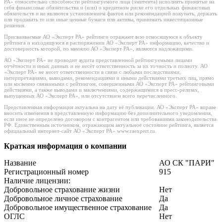
РА» относительно способности рейтингуемого лица (эмитента) исполнять принятые на
себя финансовые обязательства и (или) о кредитном риске его отдельных финансовых
обязательств и не являются установлением фактов или рекомендацией покупать, держать
или продавать те или иные ценные бумаги или активы, принимать инвестиционные
решения.
Присваиваемые АО «Эксперт РА» рейтинги отражают всю относящуюся к объекту
рейтинга и находящуюся в распоряжении АО «Эксперт РА» информацию, качество и
достоверность которой, по мнению АО «Эксперт РА», являются надлежащими.
АО «Эксперт РА» не проводит аудита представленной рейтингуемыми лицами
отчётности и иных данных и не несёт ответственность за их точность и полноту. АО
«Эксперт РА» не несет ответственности в связи с любыми последствиями,
интерпретациями, выводами, рекомендациями и иными действиями третьих лиц, прямо
или косвенно связанными с рейтингом, совершенными АО «Эксперт РА» рейтинговыми
действиями, а также выводами и заключениями, содержащимися в пресс-релизах,
выпущенных АО «Эксперт РА», или отсутствием всего перечисленного.
Представленная информация актуальна на дату её публикации. АО «Эксперт РА» вправе
вносить изменения в представленную информацию без дополнительного уведомления,
если иное не определено договором с контрагентом или требованиями законодательства
РФ. Единственным источником, отражающим актуальное состояние рейтинга, является
официальный интернет-сайт АО «Эксперт РА» www.raexpert.ru.
Краткая информация о компании
Название
АО СК "ПАРИ"
Регистрационный номер
915
Наличие лицензии:
Добровольное страхование жизни
Нет
Добровольное личное страхование
Да
Добровольное имущественное страхование
Да
ОГЛС
Нет