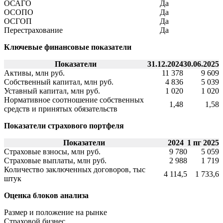
ОСАГО
Да
ОСОПО
Да
ОСГОП
Да
Перестрахование
Да
Ключевые финансовые показатели
Показатели
31.12.2024
30.06.2025
Активы, млн руб.
11 378
9 609
Собственный капитал, млн руб.
4 836
5 039
Уставный капитал, млн руб.
1 020
1 020
Нормативное соотношение собственных
1,48
1,58
средств и принятых обязательств
Показатели страхового портфеля
Показатели
2024
1 пг 2025
Страховые взносы, млн руб.
9 780
5 059
Страховые выплаты, млн руб.
2 988
1 719
Количество заключенных договоров, тыс
4 114,5
1 733,6
штук
Оценка блоков анализа
Размер и положение на рынке
Страховой бизнес