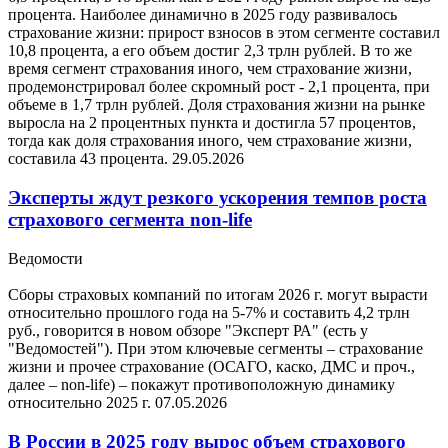
процента. Наиболее динамично в 2025 году развивалось
страхование жизни: прирост взносов в этом сегменте составил
10,8 процента, а его объем достиг 2,3 трлн рублей. В то же
время сегмент страхования иного, чем страхование жизни,
продемонстрировал более скромный рост - 2,1 процента, при
объеме в 1,7 трлн рублей. Доля страхования жизни на рынке
выросла на 2 процентных пункта и достигла 57 процентов,
тогда как доля страхования иного, чем страхование жизни,
составила 43 процента.
29.05.2026
Эксперты ждут резкого ускорения темпов роста
страхового сегмента non-life
Ведомости
Сборы страховых компаний по итогам 2026 г. могут вырасти
относительно прошлого года на 5-7% и составить 4,2 трлн
руб., говорится в новом обзоре "Эксперт РА" (есть у
"Ведомостей"). При этом ключевые сегменты – страхование
жизни и прочее страхование (ОСАГО, каско, ДМС и проч.,
далее – non-life) – покажут противоположную динамику
относительно 2025 г.
07.05.2026
В России в 2025 году вырос объем страхового