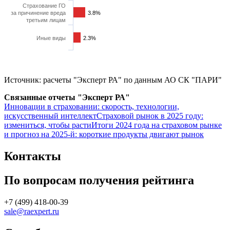
Страхование ГО
за причинение вреда
3.8%
3.8%
третьим лицам
Иные виды
2.3%
2.3%
Источник: расчеты "Эксперт РА" по данным АО СК "ПАРИ"
Связанные отчеты "Эксперт РА"
Инновации в страховании: скорость, технологии,
искусственный интеллект
Страховой рынок в 2025 году:
измениться, чтобы расти
Итоги 2024 года на страховом рынке
и прогноз на 2025-й: короткие продукты двигают рынок
Контакты
По вопросам получения рейтинга
+7 (499) 418-00-39
sale@raexpert.ru