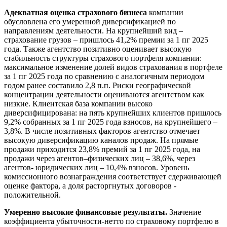
Адекватная оценка страхового бизнеса
компании
обусловлена его умеренной диверсификацией по
направлениям деятельности. На крупнейший вид –
страхование грузов – пришлось 41,2% премии за 1 пг 2025
года. Также агентство позитивно оценивает высокую
стабильность структуры страхового портфеля компании:
максимальное изменение долей видов страхования в портфеле
за 1 пг 2025 года по сравнению с аналогичным периодом
годом ранее составило 2,8 п.п. Риски географической
концентрации деятельности оцениваются агентством как
низкие. Клиентская база компании высоко
диверсифицирована: на пять крупнейших клиентов пришлось
9,2% собранных за 1 пг 2025 года взносов, на крупнейшего –
3,8%. В числе позитивных факторов агентство отмечает
высокую диверсификацию каналов продаж. На прямые
продажи приходится 23,8% премий за 1 пг 2025 года, на
продажи через агентов–физических лиц – 38,6%, через
агентов- юридических лиц – 10,4% взносов. Уровень
комиссионного вознаграждения соответствует сдерживающей
оценке фактора, а доля расторгнутых договоров -
положительной.
Умеренно высокие финансовые результаты.
Значение
коэффициента убыточности-нетто по страховому портфелю в