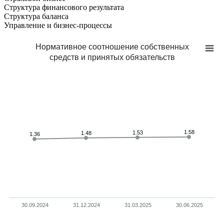
Структура финансового результата
Cтруктура баланса
Управление и бизнес-процессы
Нормативное соотношение собственных
средств и принятых обязательств
1.58
1.58
1.53
1.53
1.48
1.48
1.36
1.36
30.09.2024
31.12.2024
31.03.2025
30.06.2025