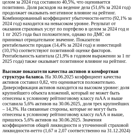
целом за 2024 год составило 40,5%, что оценивается
позитивно. Доля расходов на ведение дела (51,6% за 2024 год)
продолжает оказывать негативное влияние на рейтинг.
Комбинированный коэффициент убыточности-нетто (92,1% за
2024 год) находится на невысоком уровне. Результат от
оказания страховых услуг по портфелю в целом за 2024 год и
1 пг 2025 года был положителен, однако по ДМС он
принимал отрицательное значение. Показатели
рентабельности продаж (14,4% за 2024 год) и инвестиций
(10,1%) соответствуют позитивной оценке факторов.
Рентабельность капитала (21,9% в годовом выражении за 1 пг
2025 года) также оказывает позитивное влияние на рейтинг.
Высокие показатели качества активов и комфортная
структура баланса.
На 30.06.2025 коэффициент качества
активов составил 0,82, что оценивается положительно.
Диверсификация активов находится на высоком уровне: доля
крупнейшего объекта вложений, который не может быть
отнесены к условному рейтинговому классу ruAА и выше
составила 5,6% активов на 30.06.2025, доля трех крупнейших
– 14,3%. На связанные стороны, которые не могут быть
отнесены к условному рейтинговому классу ruAА и выше,
пришлось 5,6% активов на 30.06.2025. Значения
коэффициентов общей ликвидности и уточненной страховой
ликвидности-нетто (1,67 и 2,07 соответственно на 31.12.2024)