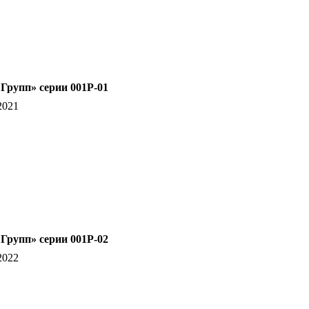
рупп» серии 001P-01
2021
рупп» серии 001Р-02
2022