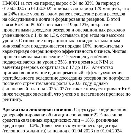
НМФК1 за тот же период вырос с 24 до 33%. За период с
01.04.2024 по 01.04.2025 прибыль составила 129 млн руб., что
на 24% ниже уровня годом ранее вследствие роста расходов
на обслуживание долга и формирования резервов. В этой
связи RoE по РСБУ снизалась с 19 до 12%, покрытие
процентными доходами резервов и операционных расходов
уменьшилось с 1,4х до 1,3х, оставаясь при этом на высоком
уровне. Отношение операционных расходов к выданным
микрозаймам поддерживается порядка 10%, положительно
характеризуя операционную эффективность бизнеса. Чистая
процентная маржа последние 12 месяцев устойчиво
поддерживается на уровне 35%, в то время как NIM за
вычетом резервов сократилась с 17 до 11%. Агентство
приняло во внимание единовременный эффект ухудшения
рентабельности вследствие досоздания резервов по портфелю
после его стремительного роста в 2023 году, однако
финансовый план на 2025-2027гг. также предусматривает RoE
ниже текущих значений, что учтено в негативном прогнозе по
рейтингу.
Адекватная ликвидная позиция
. Структура фондирования
диверсифицирована: облигации составляют 22% пассивов,
средства связанных юридических лиц – 18%, розничные
кредиторы – 14%. Доля средств крупнейшего кредитора
(головного холдинга) за период с 01.04.2023 по 01.04.2024