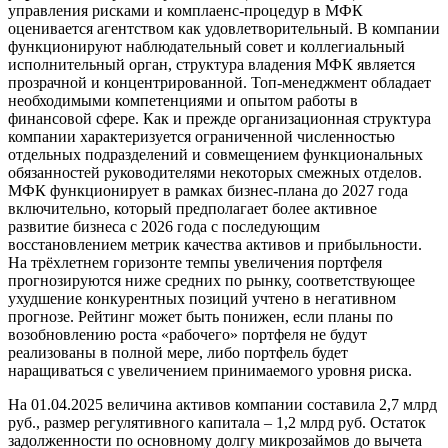
управления рисками и комплаенс-процедур в МФК
оценивается агентством как удовлетворительный. В компании
функционируют наблюдательный совет и коллегиальный
исполнительный орган, структура владения МФК является
прозрачной и концентрированной. Топ-менеджмент обладает
необходимыми компетенциями и опытом работы в
финансовой сфере. Как и прежде организационная структура
компании характеризуется ограниченной численностью
отдельных подразделений и совмещением функциональных
обязанностей руководителями некоторых смежных отделов.
МФК функционирует в рамках бизнес-плана до 2027 года
включительно, который предполагает более активное
развитие бизнеса с 2026 года с последующим
восстановлением метрик качества активов и прибыльности.
На трёхлетнем горизонте темпы увеличения портфеля
прогнозируются ниже средних по рынку, соответствующее
ухудшение конкурентных позиций учтено в негативном
прогнозе. Рейтинг может быть понижен, если планы по
возобновлению роста «рабочего» портфеля не будут
реализованы в полной мере, либо портфель будет
наращиваться с увеличением принимаемого уровня риска.
На 01.04.2025 величина активов компании составила 2,7 млрд
руб., размер регулятивного капитала – 1,2 млрд руб. Остаток
задолженности по основному долгу микрозаймов до вычета