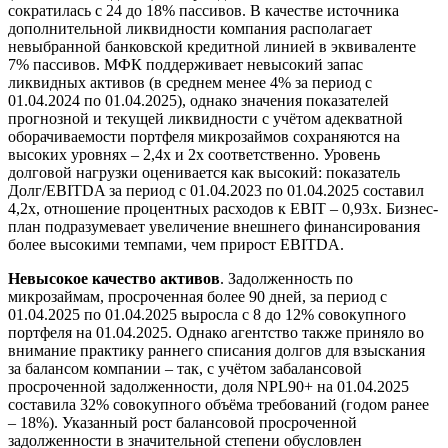
сократилась с 24 до 18% пассивов. В качестве источника
дополнительной ликвидности компания располагает
невыбранной банковской кредитной линией в эквиваленте
7% пассивов. МФК поддерживает невысокий запас
ликвидных активов (в среднем менее 4% за период с
01.04.2024 по 01.04.2025), однако значения показателей
прогнозной и текущей ликвидности с учётом адекватной
оборачиваемости портфеля микрозаймов сохраняются на
высоких уровнях – 2,4х и 2х соответственно. Уровень
долговой нагрузки оценивается как высокий: показатель
Долг/EBITDA за период с 01.04.2023 по 01.04.2025 составил
4,2х, отношение процентных расходов к EBIT – 0,93х. Бизнес-
план подразумевает увеличение внешнего финансирования
более высокими темпами, чем прирост EBITDA.
Невысокое качество активов
. Задолженность по
микрозаймам, просроченная более 90 дней, за период с
01.04.2025 по 01.04.2025 выросла с 8 до 12% совокупного
портфеля на 01.04.2025. Однако агентство также приняло во
внимание практику раннего списания долгов для взыскания
за балансом компании – так, с учётом забалансовой
просроченной задолженности, доля NPL90+ на 01.04.2025
составила 32% совокупного объёма требований (годом ранее
– 18%). Указанный рост балансовой просроченной
задолженности в значительной степени обусловлен