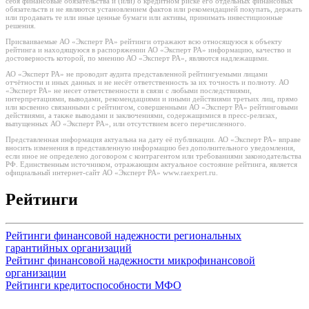
себя финансовые обязательства и (или) о кредитном риске его отдельных финансовых
обязательств и не являются установлением фактов или рекомендацией покупать, держать
или продавать те или иные ценные бумаги или активы, принимать инвестиционные
решения.
Присваиваемые АО «Эксперт РА» рейтинги отражают всю относящуюся к объекту
рейтинга и находящуюся в распоряжении АО «Эксперт РА» информацию, качество и
достоверность которой, по мнению АО «Эксперт РА», являются надлежащими.
АО «Эксперт РА» не проводит аудита представленной рейтингуемыми лицами
отчётности и иных данных и не несёт ответственность за их точность и полноту. АО
«Эксперт РА» не несет ответственности в связи с любыми последствиями,
интерпретациями, выводами, рекомендациями и иными действиями третьих лиц, прямо
или косвенно связанными с рейтингом, совершенными АО «Эксперт РА» рейтинговыми
действиями, а также выводами и заключениями, содержащимися в пресс-релизах,
выпущенных АО «Эксперт РА», или отсутствием всего перечисленного.
Представленная информация актуальна на дату её публикации. АО «Эксперт РА» вправе
вносить изменения в представленную информацию без дополнительного уведомления,
если иное не определено договором с контрагентом или требованиями законодательства
РФ. Единственным источником, отражающим актуальное состояние рейтинга, является
официальный интернет-сайт АО «Эксперт РА» www.raexpert.ru.
Рейтинги
Рейтинги финансовой надежности региональных
гарантийных организаций
Рейтинг финансовой надежности микрофинансовой
организации
Рейтинги кредитоспособности МФО