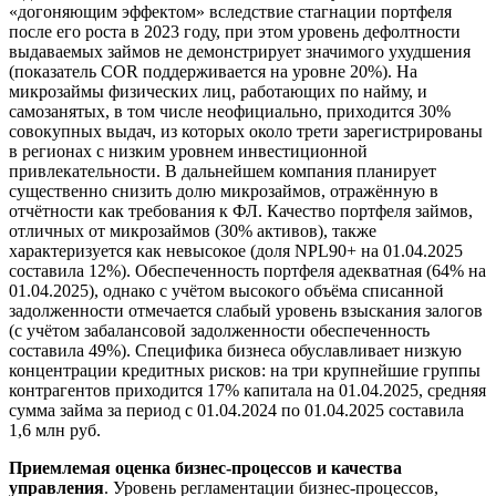
«догоняющим эффектом» вследствие стагнации портфеля
после его роста в 2023 году, при этом уровень дефолтности
выдаваемых займов не демонстрирует значимого ухудшения
(показатель COR поддерживается на уровне 20%). На
микрозаймы физических лиц, работающих по найму, и
самозанятых, в том числе неофициально, приходится 30%
совокупных выдач, из которых около трети зарегистрированы
в регионах с низким уровнем инвестиционной
привлекательности. В дальнейшем компания планирует
существенно снизить долю микрозаймов, отражённую в
отчётности как требования к ФЛ. Качество портфеля займов,
отличных от микрозаймов (30% активов), также
характеризуется как невысокое (доля NPL90+ на 01.04.2025
составила 12%). Обеспеченность портфеля адекватная (64% на
01.04.2025), однако с учётом высокого объёма списанной
задолженности отмечается слабый уровень взыскания залогов
(с учётом забалансовой задолженности обеспеченность
составила 49%). Специфика бизнеса обуславливает низкую
концентрации кредитных рисков: на три крупнейшие группы
контрагентов приходится 17% капитала на 01.04.2025, средняя
сумма займа за период с 01.04.2024 по 01.04.2025 составила
1,6 млн руб.
Приемлемая оценка бизнес-процессов и качества
управления
. Уровень регламентации бизнес-процессов,