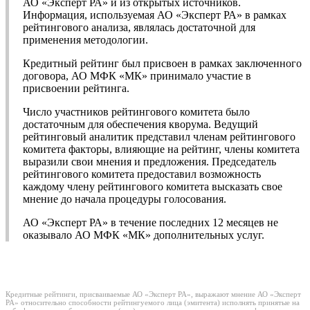
АО «Эксперт РА» и из открытых источников.
Информация, используемая АО «Эксперт РА» в рамках
рейтингового анализа, являлась достаточной для
применения методологии.
Кредитный рейтинг был присвоен в рамках заключенного
договора, АО МФК «МК» принимало участие в
присвоении рейтинга.
Число участников рейтингового комитета было
достаточным для обеспечения кворума. Ведущий
рейтинговый аналитик представил членам рейтингового
комитета факторы, влияющие на рейтинг, члены комитета
выразили свои мнения и предложения. Председатель
рейтингового комитета предоставил возможность
каждому члену рейтингового комитета высказать свое
мнение до начала процедуры голосования.
АО «Эксперт РА» в течение последних 12 месяцев не
оказывало АО МФК «МК» дополнительных услуг.
Кредитные рейтинги, присваиваемые АО «Эксперт РА», выражают мнение АО «Эксперт
РА» относительно способности рейтингуемого лица (эмитента) исполнять принятые на