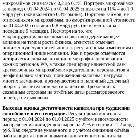
микрозаймов снизилась с 0,2 до 0,1%. Портфель микрозаймов
за период с 01.04.2024 по 01.04.2025 снизился на 11% – до 1,9
млрд руб. (эквивалентно 0,3% рынка). Портфель займов, не
относящихся к микрозаймам, по амортизированной стоимости
на 01.04.2025 составил 0,8 млрд руб. (не изменился за
последние 9 месяцев). Несмотря на то, что
макропруденциальные лимиты оказали сдерживающее
влияние на темпы роста бизнеса, агентство отмечает
пониженную чувствительность к регуляторным изменениям в
операционной нише компании. Как и прежде отмечаются
исторически сильные позиции в микрофинансировании
южных регионов РФ, а также специфику клиентской базы
краткосрочных микрозаймов: кредитование нерезидентов и
неофициально занятых, пониженная налоговая нагрузка
многих заёмщиков, преимущественно наличный денежный
оборот у значительной части клиентов. Требования к
связанным сторонам на отчётные даты рассматриваемого
периода не выявлены.
Высокая оценка достаточности капитала при ухудшении
способности к его генерации.
Регуляторный капитал за
период с 01.04.2024 по 01.04.2025 с учётом невозможности
распределения дивидендов вырос на 22% и составил 1,2 млрд
руб. Как следствие указанного и с учётом снижения объёма
работающих активов норматив достаточности капитала