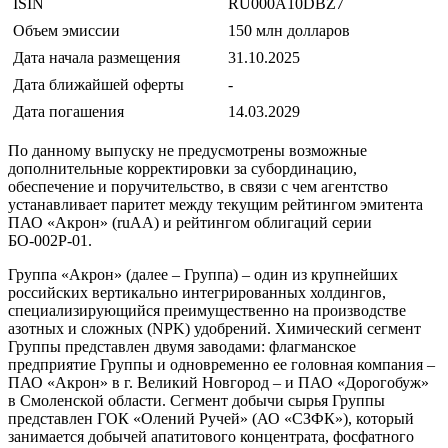
ISIN
RU000A10DBZ7
Объем эмиссии
150 млн долларов
Дата начала размещения
31.10.2025
Дата ближайшей оферты
-
Дата погашения
14.03.2029
По данному выпуску не предусмотрены возможные
дополнительные корректировки за субординацию,
обеспечение и поручительство, в связи с чем агентство
устанавливает паритет между текущим рейтингом эмитента
ПАО «Акрон» (ruAA) и рейтингом облигаций серии
БО-002Р-01.
Группа «Акрон» (далее – Группа) – один из крупнейших
российских вертикально интегрированных холдингов,
специализирующийся преимущественно на производстве
азотных и сложных (NPK) удобрений. Химический сегмент
Группы представлен двумя заводами: флагманское
предприятие Группы и одновременно ее головная компания –
ПАО «Акрон» в г. Великий Новгород – и ПАО «Дорогобуж»
в Смоленской области. Сегмент добычи сырья Группы
представлен ГОК «Олений Ручей» (АО «СЗФК»), который
занимается добычей апатитового концентрата, фосфатного