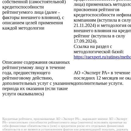
собственной (самостоятельной)
лица) применялась методол
кредитоспособности
присвоения рейтингов
рейтингуемого лица (далее -
кредитоспособности нефин
факторы внешнего влияния), с
компаниям (вступила в силу
описанием целей применения
21.11.2024) и методология 
каждой методологии
внешнего влияния на кред
рейтинг (вступила в силу
17.09.2024).
Ссылка на раздел с
методологической базой:
https://raexpert.ru/ratings/met
Описание содержания оказанных
рейтингуемому лицу в течение
года, предшествующего
АО «Эксперт РА» в течение
рейтинговому действию,
последних 12 месяцев не ок
дополнительных услуг с указанием
дополнительные услуги.
периода их оказания (если такие
услуги оказывались)
Кредитные рейтинги, присваиваемые АО «Эксперт РА», выражают мнение АО «Эксперт
РА» относительно способности рейтингуемого лица (эмитента) исполнять принятые на
себя финансовые обязательства и (или) о кредитном риске его отдельных финансовых
обязательств и не являются установлением фактов или рекомендацией покупать, держать