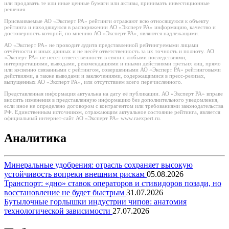
или продавать те или иные ценные бумаги или активы, принимать инвестиционные
решения.
Присваиваемые АО «Эксперт РА» рейтинги отражают всю относящуюся к объекту
рейтинга и находящуюся в распоряжении АО «Эксперт РА» информацию, качество и
достоверность которой, по мнению АО «Эксперт РА», являются надлежащими.
АО «Эксперт РА» не проводит аудита представленной рейтингуемыми лицами
отчётности и иных данных и не несёт ответственность за их точность и полноту. АО
«Эксперт РА» не несет ответственности в связи с любыми последствиями,
интерпретациями, выводами, рекомендациями и иными действиями третьих лиц, прямо
или косвенно связанными с рейтингом, совершенными АО «Эксперт РА» рейтинговыми
действиями, а также выводами и заключениями, содержащимися в пресс-релизах,
выпущенных АО «Эксперт РА», или отсутствием всего перечисленного.
Представленная информация актуальна на дату её публикации. АО «Эксперт РА» вправе
вносить изменения в представленную информацию без дополнительного уведомления,
если иное не определено договором с контрагентом или требованиями законодательства
РФ. Единственным источником, отражающим актуальное состояние рейтинга, является
официальный интернет-сайт АО «Эксперт РА» www.raexpert.ru.
Аналитика
Минеральные удобрения: отрасль сохраняет высокую
устойчивость вопреки внешним рискам
05.08.2026
Транспорт: «дно» ставок операторов и стивидоров позади, но
восстановление не будет быстрым
31.07.2026
Бутылочные горлышки индустрии чипов: анатомия
технологической зависимости
27.07.2026