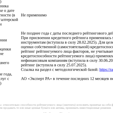
)
чника
е о дате
тности (в
Не применимо
галтерской
и
Не позднее года с даты последнего рейтингового де
При присвоении кредитного рейтинга применялась 
ении
инструментам (вступила в силу 28.02.2025). Для целе
оценки собственной (самостоятельной) кредитоспос
оценки
рейтинг рейтингуемого лица факторов, не учитывае
не
кредитоспособности рейтингуемого лица) применял
нефинансовым компаниям (вступила в силу 30.06.20
шнего
рейтинг (вступила в силу 25.07.2025).
Ссылка на раздел с методологической базой:
https://
е года,
луг с
АО «Эксперт РА» в течение последних 12 месяцев н
)
 относительно способности рейтингуемого лица (эмитента) исполнять принятые на себя фи
или продавать те или иные ценные бумаги или активы, принимать инвестиционные решения.