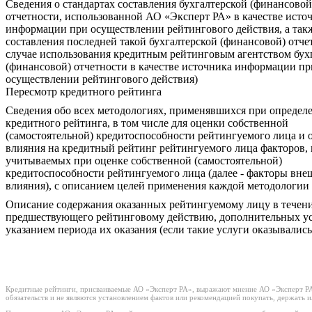
Сведения о стандартах составления бухгалтерской (финансовой
отчетности, использованной АО «Эксперт РА» в качестве исто
информации при осуществлении рейтингового действия, а такж
составления последней такой бухгалтерской (финансовой) отче
случае использования кредитным рейтинговым агентством бух
(финансовой) отчетности в качестве источника информации пр
осуществлении рейтингового действия)
Пересмотр кредитного рейтинга
Сведения обо всех методологиях, применявшихся при определ
кредитного рейтинга, в том числе для оценки собственной
(самостоятельной) кредитоспособности рейтингуемого лица и 
влияния на кредитный рейтинг рейтингуемого лица факторов, 
учитываемых при оценке собственной (самостоятельной)
кредитоспособности рейтингуемого лица (далее - факторы вне
влияния), с описанием целей применения каждой методологии
Описание содержания оказанных рейтингуемому лицу в течени
предшествующего рейтинговому действию, дополнительных ус
указанием периода их оказания (если такие услуги оказывались
Кредитные рейтинги, присваиваемые АО «Эксперт РА», выражают мнение АО «Эксперт РА»
обязательств и не являются установлением фактов или рекомендацией покупать, держать 