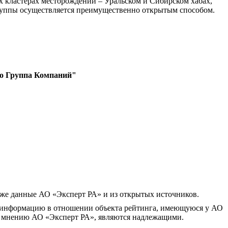
 кластерах месторождений – Уральском и Сибирском хабах,
 Группы осуществляется преимущественно открытым способом.
о Группа Компаний"
кже данные АО «Эксперт РА» и из открытых источников.
 информацию в отношении объекта рейтинга, имеющуюся у АО
по мнению АО «Эксперт РА», являются надлежащими.