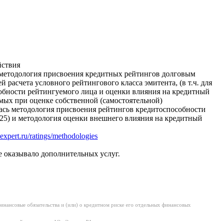
йствия
методология присвоения кредитных рейтингов долговым
й расчета условного рейтингового класса эмитента, (в т.ч. для
обности рейтингуемого лица и оценки влияния на кредитный
мых при оценке собственной (самостоятельной)
ась методология присвоения рейтингов кредитоспособности
25) и методология оценки внешнего влияния на кредитный
raexpert.ru/ratings/methodologies
е оказывало дополнительных услуг.
нансовые обязательства и (или) о кредитном риске его отдельных финансовых