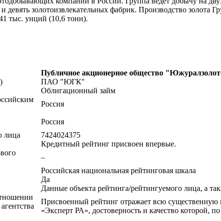
тодобывающих компаний в России. Группа ведет добычу на двух
й и девять золотоизвлекательных фабрик. Производство золота
1 тыс. унций (10,6 тонн).
Публичное акционерное общество "Южуралзолот
)
ПАО "ЮГК"
Облигационный займ
оссийским
Россия
Россия
о лица
7424024375
Кредитный рейтинг присвоен впервые.
ового
–
Российская национальная рейтинговая шкала
Да
Данные объекта рейтинга/рейтингуемого лица, а та
отношении
Присвоенный рейтинг отражает всю существенную
 агентства
«Эксперт РА», достоверность и качество которой, 