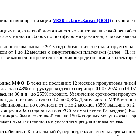
инансовой организации
МФК «Лайм-Займ» (ООО)
на уровне r
циями, адекватной достаточностью капитала, высокой рентабел
ффективности сборов по портфелю микрозаймов, а также высок
инансовом рынке с 2013 года. Компания специализируется на 
ом от 1 до 12 месяцев с аннуитетными платежами (далее – IL) и
развивающей потребительское микрокредитование и коллекторск
 рынке МФО
. В течение последних 12 месяцев продуктовая лин
лась до 48% в структуре выдачи за период с 01.07.2024 по 01.0
ась на 30 п.п., до 255% годовых. Увеличение срочности продук
ой доли по показателю с 1,5 до 0,8%. Деятельность МФК концент
ифицированы по срочности от 1 до 2 месяцев (35% выдачи), от 2 
с апреля 2025 года запустила POS-займы (менее 1% выдачи). К
 микрозаймам со ставкой свыше 150% годовых могут оказать сд
жает чувствительность к указанным регуляторным мерам.
сть бизнеса
. Капитальный буфер поддерживается на адекватном 