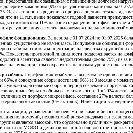
ймов, предоставленных заемщикам с повышенной долговой нагруз
 дочерним компаниям (9% от регулятивного капитала на 01.07.20
025. Эффективность кредитного процесса оценивается как адекв
в что на 11 п.п. выше показателя годовой давности преимущест
оходы снизились на 11% на фоне сокращения портфеля без учет
чения регулирования сегмента высокомаржинальных микрозаймов
рофиле фондирования
. За период с 01.07.2024 по 01.07.2025 б
чениях существенно не изменилась. Выпущенные облигации форм
рна стабильно низкая концентрация на средствах крупнейших к
20%. Показатель прогнозной ликвидности поддерживается на ком
тодологии агентства является недостаточным (около 75%) из-за
 нагрузка при этом сохраняется на низком уровне: показатель 
крозаймов.
Портфель микрозаймов за вычетом резервов составил
или 66%, а совокупные сборы достигали 96% за 3 месяца с момен
ся удовлетворительные сборы в период созревания портфеля: 76
в совокупные сборы по обоим сегментам когорт 1пг2024 достигл
отличные от портфеля микрозаймов, составили 27% валюты бала
атериальными активами (6% активов). Инвестиции в дочерние к
итализации, управление ключевыми рисками и бизнес-процесс
рования полномочий, независимый риск-менеджмент, независима
группы является высокой, что обусловлено публичным раскрыт
четности по МСФО и детализированной годовой отчетности. Ст
конца 2025 год, предполагается увеличение объема выдачи на 3