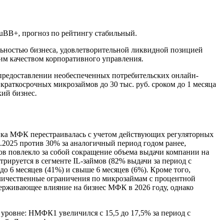
uBB+, прогноз по рейтингу стабильный.
ьностью бизнеса, удовлетворительной ликвидной позицией
им качеством корпоративного управления.
предоставлении необеспеченных потребительских онлайн-
 краткосрочных микрозаймов до 30 тыс. руб. сроком до 1 месяца
ий бизнес.
ейка МФК перестраивалась с учетом действующих регуляторных
7.2025 против 30% за аналогичный период годом ранее,
тов повлекло за собой сокращение объема выдачи компании на
рируется в сегменте IL-займов (82% выдачи за период с
до 6 месяцев (41%) и свыше 6 месяцев (6%). Кроме того,
оличественные ограничения по микрозаймам с процентной
ерживающее влияние на бизнес МФК в 2026 году, однако
уровне: НМФК1 увеличился с 15,5 до 17,5% за период с