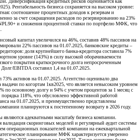
кой. Диверсификация кредитных рисков оценивается как
25). Рентабельность бизнеса сохраняется на высоком уровне:
атная: соотношение процентных доходов к резервам и
венно за счет сокращения расходов по резервированию на 23%
а NPL90+ и снижения процентной ставки по портфелю МФК, что
.
алансовый капитал увеличился на 46%, составив 48% пассивов на
ировали 22% пассивов на 01.07.2025, банковские кредиты –
редиторов: доля крупнейшего банка-кредитора составила 7%
фортном уровне (143%) в силу высокой оборачиваемости
 низкого покрытия краткосрочного долга непросроченным
Долг/EBITDA составил 1,4 на 01.07.2025.
 73% активов на 01.07.2025. Агентство оценивало два
та выдачи по когортам 1кв2025, что является невысоким уровнем
% по основному долгу и 94% с учетом процентов за 1 месяц с
и порядка 118%, что обусловлено эффективной работой
нса на 01.07.2025, и преимущественно представлены
омпании планируются к постепенному возврату в 2026 году.
ы являются адекватными масштабу бизнеса компании.
я валидация скоринговых моделей и регулярный аудит системы
ием операционных показателей компании на ежеквартальной
ратегическое планирование МФК характеризуется умеренно
2% в 2пг2025 относительно 1пг2025. Также агентству были