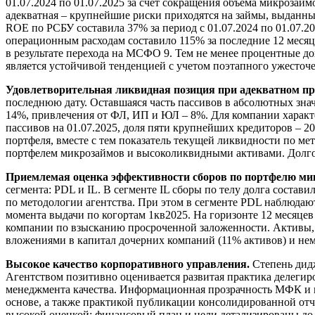
01.07.2024 по 01.07.2025 за счет сокращения объема микроза
адекватная – крупнейшие риски приходятся на займы, выданные
ROE по РСБУ составила 37% за период с 01.07.2024 по 01.07.2
операционным расходам составило 115% за последние 12 месяце
в результате перехода на МСФО 9. Тем не менее процентные д
является устойчивой тенденцией с учетом поэтапного ужесто
Удовлетворительная ликвидная позиция при адекватном п
последнюю дату. Оставшаяся часть пассивов в абсолютных зна
14%, привлечения от ФЛ, ИП и ЮЛ – 8%. Для компании характе
пассивов на 01.07.2025, доля пяти крупнейших кредиторов – 
портфеля, вместе с тем показатель текущей ликвидности по ме
портфелем микрозаймов и высоколиквидными активами. Долговая
Приемлемая оценка эффективности сборов по портфелю ми
сегмента: PDL и IL. В сегменте IL сборы по телу долга состав
по методологии агентства. При этом в сегменте PDL наблюдают
момента выдачи по когортам 1кв2025. На горизонте 12 месяце
компании по взысканию просроченной заложенности. Активы, 
вложениями в капитал дочерних компаний (11% активов) и нем
Высокое качество корпоративного управления.
Степень дидж
Агентством позитивно оценивается развитая практика делеги
менеджмента качества. Информационная прозрачность МФК и 
основе, а также практикой публикации консолидированной от
высокой оценкой: финансовый план и цели детализированы до 