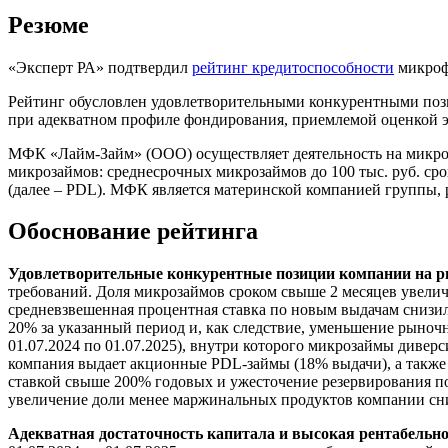
Резюме
«Эксперт РА» подтвердил
рейтинг кредитоспособности
микроф
Рейтинг обусловлен удовлетворительными конкурентными пози
при адекватном профиле фондирования, приемлемой оценкой э
МФК «Лайм-Займ» (ООО) осуществляет деятельность на микроф
микрозаймов: среднесрочных микрозаймов до 100 тыс. руб. срок
(далее – PDL). МФК является материнской компанией группы, 
Обоснование рейтинга
Удовлетворительные конкурентные позиции компании на
требований. Доля микрозаймов сроком свыше 2 месяцев увеличи
средневзвешенная процентная ставка по новым выдачам снизил
20% за указанный период и, как следствие, уменьшение рыночн
01.07.2024 по 01.07.2025), внутри которого микрозаймы диверс
компания выдает акционные PDL-займы (18% выдачи), а также 
ставкой свыше 200% годовых и ужесточение резервирования по
увеличение доли менее маржинальных продуктов компании сни
Адекватная достаточность капитала и высокая рентабельно