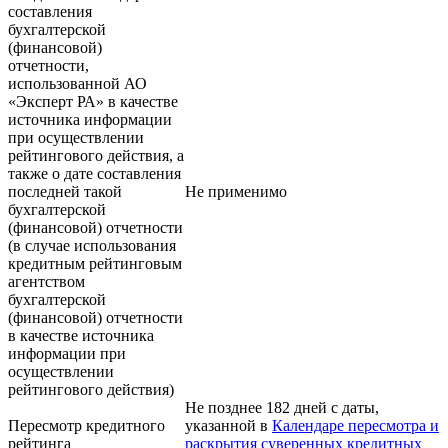
составления
бухгалтерской
(финансовой)
отчетности,
использованной АО
«Эксперт РА» в качестве
источника информации
при осуществлении
рейтингового действия, а
также о дате составления
последней такой
Не применимо
бухгалтерской
(финансовой) отчетности
(в случае использования
кредитным рейтинговым
агентством
бухгалтерской
(финансовой) отчетности
в качестве источника
информации при
осуществлении
рейтингового действия)
Не позднее 182 дней с даты,
Пересмотр кредитного
указанной в
Календаре пересмотра и
рейтинга
раскрытия суверенных кредитных