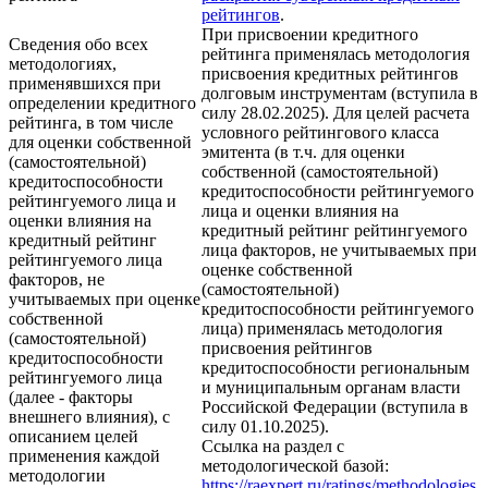
рейтингов
.
При присвоении кредитного
Сведения обо всех
рейтинга применялась методология
методологиях,
присвоения кредитных рейтингов
применявшихся при
долговым инструментам (вступила в
определении кредитного
силу 28.02.2025). Для целей расчета
рейтинга, в том числе
условного рейтингового класса
для оценки собственной
эмитента (в т.ч. для оценки
(самостоятельной)
собственной (самостоятельной)
кредитоспособности
кредитоспособности рейтингуемого
рейтингуемого лица и
лица и оценки влияния на
оценки влияния на
кредитный рейтинг рейтингуемого
кредитный рейтинг
лица факторов, не учитываемых при
рейтингуемого лица
оценке собственной
факторов, не
(самостоятельной)
учитываемых при оценке
кредитоспособности рейтингуемого
собственной
лица) применялась методология
(самостоятельной)
присвоения рейтингов
кредитоспособности
кредитоспособности региональным
рейтингуемого лица
и муниципальным органам власти
(далее - факторы
Российской Федерации (вступила в
внешнего влияния), с
силу 01.10.2025).
описанием целей
Ссылка на раздел с
применения каждой
методологической базой:
методологии
https://raexpert.ru/ratings/methodologies