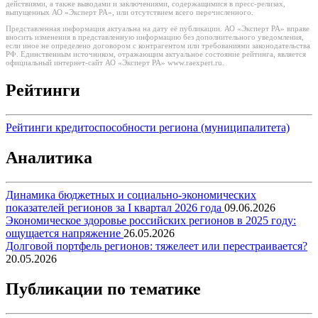
действиями, а также выводами и заключениями, содержащимися в пресс-релизах,
выпущенных АО «Эксперт РА», или отсутствием всего перечисленного.
Представленная информация актуальна на дату её публикации. АО «Эксперт РА» вправе
вносить изменения в представленную информацию без дополнительного уведомления,
если иное не определено договором с контрагентом или требованиями законодательства
РФ. Единственным источником, отражающим актуальное состояние рейтинга, является
официальный интернет-сайт АО «Эксперт РА» www.raexpert.ru.
Рейтинги
Рейтинги кредитоспособности региона (муниципалитета)
Аналитика
Динамика бюджетных и социально-экономических
показателей регионов за I квартал 2026 года
09.06.2026
Экономическое здоровье российских регионов в 2025 году:
ощущается напряжение
26.05.2026
Долговой портфель регионов: тяжелеет или перестраивается?
20.05.2026
Публикации по тематике