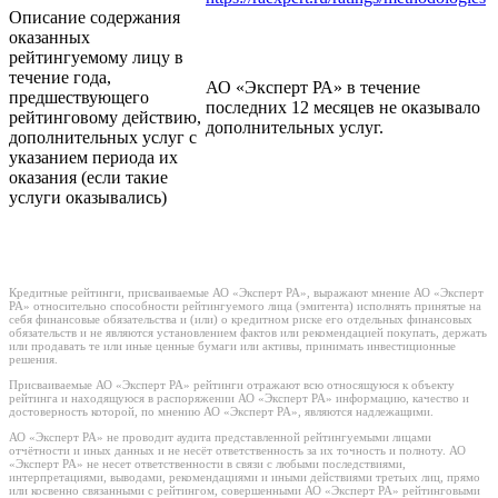
Описание содержания
оказанных
рейтингуемому лицу в
течение года,
АО «Эксперт РА» в течение
предшествующего
последних 12 месяцев не оказывало
рейтинговому действию,
дополнительных услуг.
дополнительных услуг с
указанием периода их
оказания (если такие
услуги оказывались)
Кредитные рейтинги, присваиваемые АО «Эксперт РА», выражают мнение АО «Эксперт
РА» относительно способности рейтингуемого лица (эмитента) исполнять принятые на
себя финансовые обязательства и (или) о кредитном риске его отдельных финансовых
обязательств и не являются установлением фактов или рекомендацией покупать, держать
или продавать те или иные ценные бумаги или активы, принимать инвестиционные
решения.
Присваиваемые АО «Эксперт РА» рейтинги отражают всю относящуюся к объекту
рейтинга и находящуюся в распоряжении АО «Эксперт РА» информацию, качество и
достоверность которой, по мнению АО «Эксперт РА», являются надлежащими.
АО «Эксперт РА» не проводит аудита представленной рейтингуемыми лицами
отчётности и иных данных и не несёт ответственность за их точность и полноту. АО
«Эксперт РА» не несет ответственности в связи с любыми последствиями,
интерпретациями, выводами, рекомендациями и иными действиями третьих лиц, прямо
или косвенно связанными с рейтингом, совершенными АО «Эксперт РА» рейтинговыми