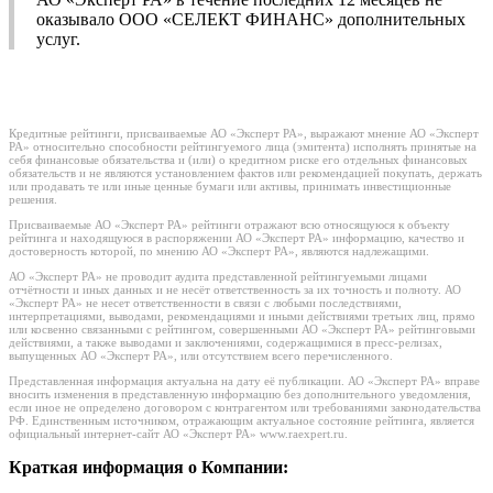
оказывало ООО «СЕЛЕКТ ФИНАНС» дополнительных
услуг.
Кредитные рейтинги, присваиваемые АО «Эксперт РА», выражают мнение АО «Эксперт
РА» относительно способности рейтингуемого лица (эмитента) исполнять принятые на
себя финансовые обязательства и (или) о кредитном риске его отдельных финансовых
обязательств и не являются установлением фактов или рекомендацией покупать, держать
или продавать те или иные ценные бумаги или активы, принимать инвестиционные
решения.
Присваиваемые АО «Эксперт РА» рейтинги отражают всю относящуюся к объекту
рейтинга и находящуюся в распоряжении АО «Эксперт РА» информацию, качество и
достоверность которой, по мнению АО «Эксперт РА», являются надлежащими.
АО «Эксперт РА» не проводит аудита представленной рейтингуемыми лицами
отчётности и иных данных и не несёт ответственность за их точность и полноту. АО
«Эксперт РА» не несет ответственности в связи с любыми последствиями,
интерпретациями, выводами, рекомендациями и иными действиями третьих лиц, прямо
или косвенно связанными с рейтингом, совершенными АО «Эксперт РА» рейтинговыми
действиями, а также выводами и заключениями, содержащимися в пресс-релизах,
выпущенных АО «Эксперт РА», или отсутствием всего перечисленного.
Представленная информация актуальна на дату её публикации. АО «Эксперт РА» вправе
вносить изменения в представленную информацию без дополнительного уведомления,
если иное не определено договором с контрагентом или требованиями законодательства
РФ. Единственным источником, отражающим актуальное состояние рейтинга, является
официальный интернет-сайт АО «Эксперт РА» www.raexpert.ru.
Краткая информация о Компании: