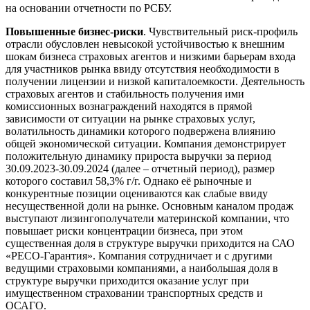
на основании отчетности по РСБУ.
Повышенные бизнес-риски
. Чувствительный риск-профиль
отрасли обусловлен невысокой устойчивостью к внешним
шокам бизнеса страховых агентов и низкими барьерам входа
для участников рынка ввиду отсутствия необходимости в
получении лицензии и низкой капиталоемкости. Деятельность
страховых агентов и стабильность получения ими
комиссионных вознаграждений находятся в прямой
зависимости от ситуации на рынке страховых услуг,
волатильность динамики которого подвержена влиянию
общей экономической ситуации. Компания демонстрирует
положительную динамику прироста выручки за период
30.09.2023-30.09.2024 (далее – отчетный период), размер
которого составил 58,3% г/г. Однако её рыночные и
конкурентные позиции оцениваются как слабые ввиду
несущественной доли на рынке. Основным каналом продаж
выступают лизингополучатели материнской компании, что
повышает риски концентрации бизнеса, при этом
существенная доля в структуре выручки приходится на САО
«РЕСО-Гарантия». Компания сотрудничает и с другими
ведущими страховыми компаниями, а наибольшая доля в
структуре выручки приходится оказание услуг при
имущественном страховании транспортных средств и
ОСАГО.