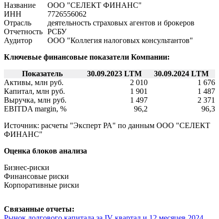
Название
ООО "СЕЛЕКТ ФИНАНС"
ИНН
7726556062
Отрасль
деятельность страховых агентов и брокеров
Отчетность
РСБУ
Аудитор
ООО "Коллегия налоговых консультантов"
Ключевые финансовые показатели Компании:
Показатель
30.09.2023 LTM
30.09.2024 LTM
Активы, млн руб.
2 010
1 676
Капитал, млн руб.
1 901
1 487
Выручка, млн руб.
1 497
2 371
EBITDA margin, %
96,2
96,3
Источник: расчеты "Эксперт РА" по данным ООО "СЕЛЕКТ
ФИНАНС"
Оценка блоков анализа
Бизнес-риски
Финансовые риски
Корпоративные риски
Связанные отчеты:
Рынок долгового капитала за IV квартал и 12 месяцев 2024