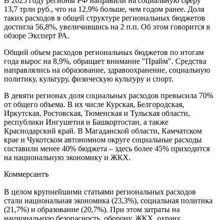
В 2025 году регионы РФ направили на социальную сферу
13,7 трлн руб., что на 12,9% больше, чем годом ранее. Доля
таких расходов в общей структуре региональных бюджетов
достигла 56,8%, увеличившись на 2 п.п. Об этом говорится в
обзоре Эксперт РА.
Общий объем расходов региональных бюджетов по итогам
года вырос на 8,9%, обращает внимание "Прайм". Средства
направлялись на образование, здравоохранение, социальную
политику, культуру, физическую культуру и спорт.
В девяти регионах доля социальных расходов превысила 70%
от общего объема. В их числе Курская, Белгородская,
Иркутская, Ростовская, Тюменская и Тульская области,
республики Ингушетия и Башкортостан, а также
Краснодарский край. В Магаданской области, Камчатском
крае и Чукотском автономном округе социальные расходы
составили менее 40% бюджета – здесь более 45% приходится
на национальную экономику и ЖКХ.
Коммерсантъ
В целом крупнейшими статьями региональных расходов
стали национальная экономика (23,3%), социальная политика
(21,7%) и образование (20,7%). При этом затраты на
национальную безопасность, оборону, ЖКХ, охрану