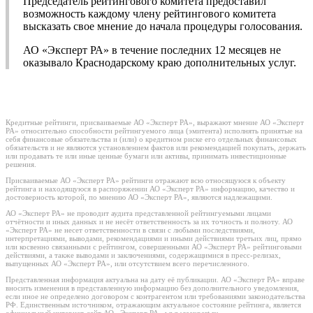
Председатель рейтингового комитета предоставил
возможность каждому члену рейтингового комитета
высказать свое мнение до начала процедуры голосования.
АО «Эксперт РА» в течение последних 12 месяцев не
оказывало Краснодарскому краю дополнительных услуг.
Кредитные рейтинги, присваиваемые АО «Эксперт РА», выражают мнение АО «Эксперт
РА» относительно способности рейтингуемого лица (эмитента) исполнять принятые на
себя финансовые обязательства и (или) о кредитном риске его отдельных финансовых
обязательств и не являются установлением фактов или рекомендацией покупать, держать
или продавать те или иные ценные бумаги или активы, принимать инвестиционные
решения.
Присваиваемые АО «Эксперт РА» рейтинги отражают всю относящуюся к объекту
рейтинга и находящуюся в распоряжении АО «Эксперт РА» информацию, качество и
достоверность которой, по мнению АО «Эксперт РА», являются надлежащими.
АО «Эксперт РА» не проводит аудита представленной рейтингуемыми лицами
отчётности и иных данных и не несёт ответственность за их точность и полноту. АО
«Эксперт РА» не несет ответственности в связи с любыми последствиями,
интерпретациями, выводами, рекомендациями и иными действиями третьих лиц, прямо
или косвенно связанными с рейтингом, совершенными АО «Эксперт РА» рейтинговыми
действиями, а также выводами и заключениями, содержащимися в пресс-релизах,
выпущенных АО «Эксперт РА», или отсутствием всего перечисленного.
Представленная информация актуальна на дату её публикации. АО «Эксперт РА» вправе
вносить изменения в представленную информацию без дополнительного уведомления,
если иное не определено договором с контрагентом или требованиями законодательства
РФ. Единственным источником, отражающим актуальное состояние рейтинга, является