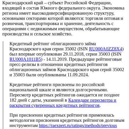
Краснодарский край – субъект Российской Федерации,
входящий в состав Южного федерального округа. Экономика
региона имеет высокодиверсифицированную структуру,
основными секторами которой являются: торговля оптовая и
розничная, транспортировка и хранение, деятельность с
операциями с недвижимым имуществом, обрабатывающие
производства и сельское хозяйство.
Кредитный рейтинг облигационного займа
Краснодарского края серии 35002 (ISIN
RU000A0ZZ8X4
)
был впервые опубликован 29.11.2018, серии 35003 (ISIN
RU000A1011B5
) - 14.11.2019. Предыдущие рейтинговые
пресс-релизы в отношении кредитных рейтингов
облигационных займов Краснодарского края серий 35002
и 35003 были опубликованы 11.09.2024.
Кредитные рейтинги присвоены по российской
национальной шкале и являются долгосрочными.
Пересмотр кредитных рейтингов ожидается не позднее
182 дней с даты, указанной в
Календаре пересмотра и
раскрытия суверенных кредитных рейтингов
.
При присвоении кредитных рейтингов применялась
методология присвоения кредитных рейтингов долговым
инструментам
https://raexpert.ru/ratings/methods/previous