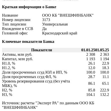
Краткая информация о Банке
Название
ООО КБ "ВНЕШФИНБАНК"
Номер лицензии
3173
Тип лицензии
Универсальная
Вхождение в ССВ
Да
Головной офис
Краснодарский край
Ключевые показатели Банка
Показатели
01.01.25
01.05.25
Активы, млн руб.
2 308
2 363
Капитал, млн руб.
1 193
1 194
Н1.0, %
26.1
22.9
Н1.2, %
12.0
18.3
Доля просроченных ссуд ЮЛ и ИП, %
100.0
100.0
Доля просроченных ссуд ФЛ, %
28.7
11.1
Уровень резервирования ссуд (без учёта
86.1
65.1
МБК), %
Н2, %
85.8
222.9
Н3, %
104.1
132.2
Источник: расчеты "Эксперт РА" по данным ООО КБ
"ВНЕШФИНБАНК"