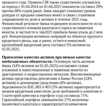
прошлого года. Уровень CIR также существенно улучшился:
за период с 01.04.2024 по 01.04.2025 показатель составил 29%
против 68% годом ранее. Банк ожидает снижение уровня
доходов от продажи памятных монет в связи с плановым
сокращением их доли в активах в течение 2025 года.
Финансовый результат банка подвержен волатильности из-за
существенного влияния рыночного спроса на памятные
монеты, в частности в 1кв2025 прибыль банка упала до 2 млн
руб. Концентрация активных операций на объектах крупного
кредитного риска, как и ранее, остается невысокой:
крупнейший кредитный риск составил 5% активов на
01.05.2025.
Приемлемое качество активов при низком качестве
внебалансовых обязательств.
Основную часть активов
банка (54% активов на 01.05.2025) составляют сумма
вложений в инвестиционные и памятные монеты из
драгоценных и недрагоценных металлов. Высоколиквидные
активы представлены депозитами в Банке России (24%
активов) и денежными средствами (6% активов).
Задолженность ЮЛ, ИП и ФЛ (5% активов) характеризуется
низким кредитным качеством: доля требований к клиентам 4-
5 категорий качества в портфеле ссуд составила 71%.
Гарантийный портфель эквивалентен 27% величины
балансового капитала и характеризуется невысоким