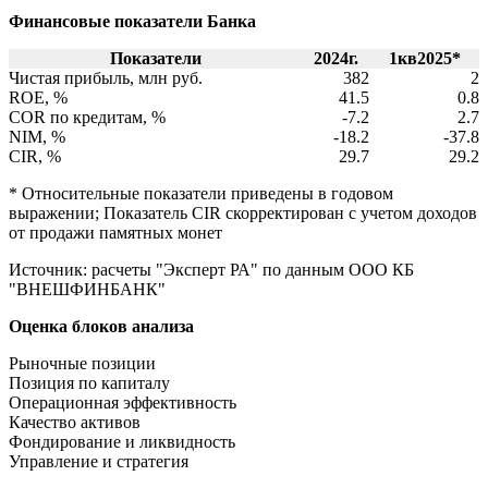
Финансовые показатели Банка
Показатели
2024г.
1кв2025*
Чистая прибыль, млн руб.
382
2
ROE, %
41.5
0.8
COR по кредитам, %
-7.2
2.7
NIM, %
-18.2
-37.8
CIR, %
29.7
29.2
* Относительные показатели приведены в годовом
выражении; Показатель CIR скорректирован с учетом доходов
от продажи памятных монет
Источник: расчеты "Эксперт РА" по данным ООО КБ
"ВНЕШФИНБАНК"
Оценка блоков анализа
Рыночные позиции
Позиция по капиталу
Операционная эффективность
Качество активов
Фондирование и ликвидность
Управление и стратегия