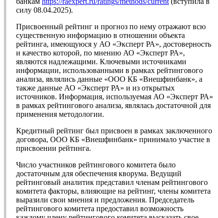
банкам
https://raexpert.ru/ratings/methods/current
(вступила в
силу 08.04.2025).
Присвоенный рейтинг и прогноз по нему отражают всю
существенную информацию в отношении объекта
рейтинга, имеющуюся у АО «Эксперт РА», достоверность
и качество которой, по мнению АО «Эксперт РА»,
являются надлежащими. Ключевыми источниками
информации, использованными в рамках рейтингового
анализа, являлись данные «ООО КБ «Внешфинбанк», а
также данные АО «Эксперт РА» и из открытых
источников. Информация, используемая АО «Эксперт РА»
в рамках рейтингового анализа, являлась достаточной для
применения методологии.
Кредитный рейтинг был присвоен в рамках заключенного
договора, ООО КБ «Внешфинбанк» принимало участие в
присвоении рейтинга.
Число участников рейтингового комитета было
достаточным для обеспечения кворума. Ведущий
рейтинговый аналитик представил членам рейтингового
комитета факторы, влияющие на рейтинг, члены комитета
выразили свои мнения и предложения. Председатель
рейтингового комитета предоставил возможность
каждому члену рейтингового комитета высказать свое