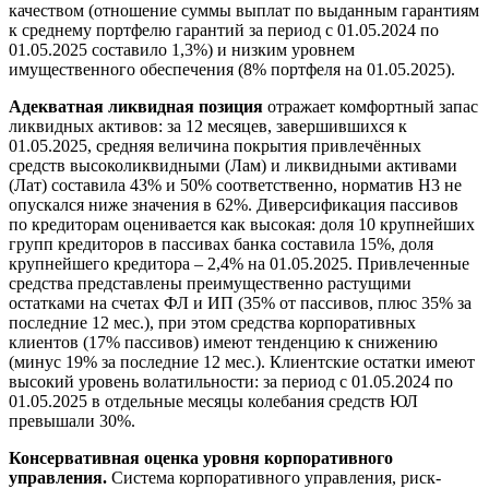
качеством (отношение суммы выплат по выданным гарантиям
к среднему портфелю гарантий за период с 01.05.2024 по
01.05.2025 составило 1,3%) и низким уровнем
имущественного обеспечения (8% портфеля на 01.05.2025).
Адекватная ликвидная позиция
отражает комфортный запас
ликвидных активов: за 12 месяцев, завершившихся к
01.05.2025, средняя величина покрытия привлечённых
средств высоколиквидными (Лам) и ликвидными активами
(Лат) составила 43% и 50% соответственно, норматив Н3 не
опускался ниже значения в 62%. Диверсификация пассивов
по кредиторам оценивается как высокая: доля 10 крупнейших
групп кредиторов в пассивах банка составила 15%, доля
крупнейшего кредитора – 2,4% на 01.05.2025. Привлеченные
средства представлены преимущественно растущими
остатками на счетах ФЛ и ИП (35% от пассивов, плюс 35% за
последние 12 мес.), при этом средства корпоративных
клиентов (17% пассивов) имеют тенденцию к снижению
(минус 19% за последние 12 мес.). Клиентские остатки имеют
высокий уровень волатильности: за период с 01.05.2024 по
01.05.2025 в отдельные месяцы колебания средств ЮЛ
превышали 30%.
Консервативная оценка уровня корпоративного
управления.
Система корпоративного управления, риск-