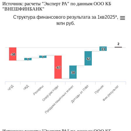
Источник: расчеты "Эксперт РА" по данным ООО КБ
"ВНЕШФИНБАНК"
Структура финансового результата за 1кв2025*,
млн руб.
2
2
13
13
-38
-38
7
7
42
42
7
7
-67
-67
38
38
ЧПД
ЧКД
Резервы
Опер.расходы
Продажа памятных монет
Доходы от ПФИ
Прочее
Фин.результат