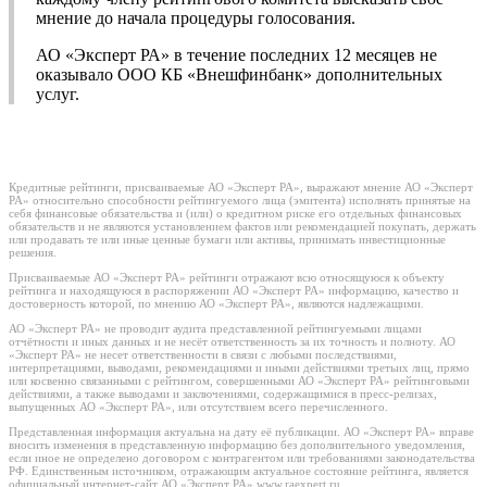
мнение до начала процедуры голосования.
АО «Эксперт РА» в течение последних 12 месяцев не
оказывало ООО КБ «Внешфинбанк» дополнительных
услуг.
Кредитные рейтинги, присваиваемые АО «Эксперт РА», выражают мнение АО «Эксперт
РА» относительно способности рейтингуемого лица (эмитента) исполнять принятые на
себя финансовые обязательства и (или) о кредитном риске его отдельных финансовых
обязательств и не являются установлением фактов или рекомендацией покупать, держать
или продавать те или иные ценные бумаги или активы, принимать инвестиционные
решения.
Присваиваемые АО «Эксперт РА» рейтинги отражают всю относящуюся к объекту
рейтинга и находящуюся в распоряжении АО «Эксперт РА» информацию, качество и
достоверность которой, по мнению АО «Эксперт РА», являются надлежащими.
АО «Эксперт РА» не проводит аудита представленной рейтингуемыми лицами
отчётности и иных данных и не несёт ответственность за их точность и полноту. АО
«Эксперт РА» не несет ответственности в связи с любыми последствиями,
интерпретациями, выводами, рекомендациями и иными действиями третьих лиц, прямо
или косвенно связанными с рейтингом, совершенными АО «Эксперт РА» рейтинговыми
действиями, а также выводами и заключениями, содержащимися в пресс-релизах,
выпущенных АО «Эксперт РА», или отсутствием всего перечисленного.
Представленная информация актуальна на дату её публикации. АО «Эксперт РА» вправе
вносить изменения в представленную информацию без дополнительного уведомления,
если иное не определено договором с контрагентом или требованиями законодательства
РФ. Единственным источником, отражающим актуальное состояние рейтинга, является
официальный интернет-сайт АО «Эксперт РА» www.raexpert.ru.