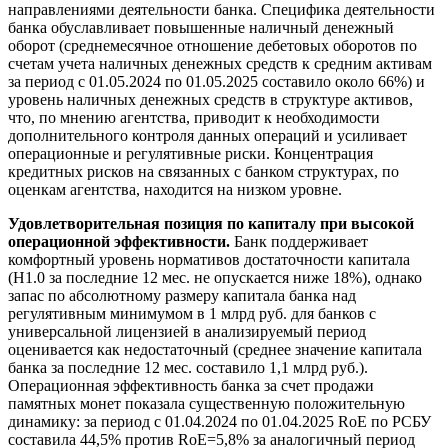
направлениями деятельности банка. Специфика деятельности
банка обуславливает повышенные наличный денежный
оборот (среднемесячное отношение дебетовых оборотов по
счетам учета наличных денежных средств к средним активам
за период с 01.05.2024 по 01.05.2025 составило около 66%) и
уровень наличных денежных средств в структуре активов,
что, по мнению агентства, приводит к необходимости
дополнительного контроля данных операций и усиливает
операционные и регулятивные риски. Концентрация
кредитных рисков на связанных с банком структурах, по
оценкам агентства, находится на низком уровне.
Удовлетворительная позиция по капиталу при высокой
операционной эффективности.
Банк поддерживает
комфортный уровень нормативов достаточности капитала
(Н1.0 за последние 12 мес. не опускается ниже 18%), однако
запас по абсолютному размеру капитала банка над
регулятивным минимумом в 1 млрд руб. для банков с
универсальной лицензией в анализируемый период
оценивается как недостаточный (среднее значение капитала
банка за последние 12 мес. составило 1,1 млрд руб.).
Операционная эффективность банка за счет продажи
памятных монет показала существенную положительную
динамику: за период с 01.04.2024 по 01.04.2025 RoE по РСБУ
составила 44,5% против RoE=5,8% за аналогичный период