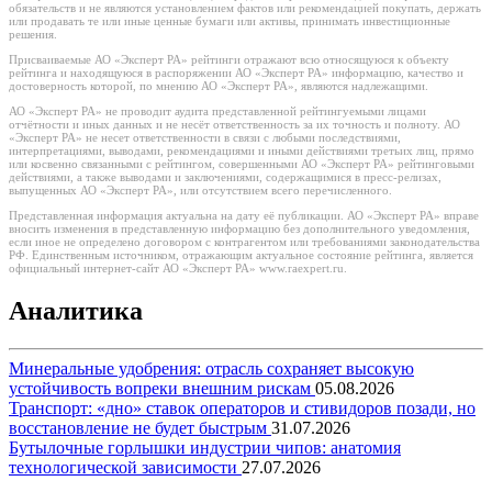
обязательств и не являются установлением фактов или рекомендацией покупать, держать
или продавать те или иные ценные бумаги или активы, принимать инвестиционные
решения.
Присваиваемые АО «Эксперт РА» рейтинги отражают всю относящуюся к объекту
рейтинга и находящуюся в распоряжении АО «Эксперт РА» информацию, качество и
достоверность которой, по мнению АО «Эксперт РА», являются надлежащими.
АО «Эксперт РА» не проводит аудита представленной рейтингуемыми лицами
отчётности и иных данных и не несёт ответственность за их точность и полноту. АО
«Эксперт РА» не несет ответственности в связи с любыми последствиями,
интерпретациями, выводами, рекомендациями и иными действиями третьих лиц, прямо
или косвенно связанными с рейтингом, совершенными АО «Эксперт РА» рейтинговыми
действиями, а также выводами и заключениями, содержащимися в пресс-релизах,
выпущенных АО «Эксперт РА», или отсутствием всего перечисленного.
Представленная информация актуальна на дату её публикации. АО «Эксперт РА» вправе
вносить изменения в представленную информацию без дополнительного уведомления,
если иное не определено договором с контрагентом или требованиями законодательства
РФ. Единственным источником, отражающим актуальное состояние рейтинга, является
официальный интернет-сайт АО «Эксперт РА» www.raexpert.ru.
Аналитика
Минеральные удобрения: отрасль сохраняет высокую
устойчивость вопреки внешним рискам
05.08.2026
Транспорт: «дно» ставок операторов и стивидоров позади, но
восстановление не будет быстрым
31.07.2026
Бутылочные горлышки индустрии чипов: анатомия
технологической зависимости
27.07.2026