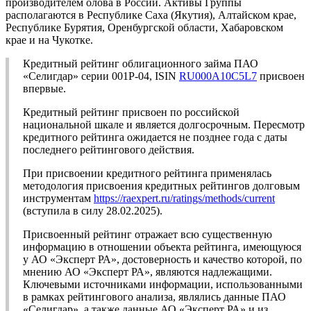
производителем олова в России. Активы Группы
располагаются в Республике Саха (Якутия), Алтайском крае,
Республике Бурятия, Оренбургской области, Хабаровском
крае и на Чукотке.
Кредитный рейтинг облигационного займа ПАО
«Селигдар» серии 001Р-04, ISIN
RU000A10C5L7
присвоен
впервые.
Кредитный рейтинг присвоен по российской
национальной шкале и является долгосрочным. Пересмотр
кредитного рейтинга ожидается не позднее года с даты
последнего рейтингового действия.
При присвоении кредитного рейтинга применялась
методология присвоения кредитных рейтингов долговым
инструментам
https://raexpert.ru/ratings/methods/current
(вступила в силу 28.02.2025).
Присвоенный рейтинг отражает всю существенную
информацию в отношении объекта рейтинга, имеющуюся
у АО «Эксперт РА», достоверность и качество которой, по
мнению АО «Эксперт РА», являются надлежащими.
Ключевыми источниками информации, использованными
в рамках рейтингового анализа, являлись данные ПАО
«Селигдар», а также данные АО «Эксперт РА» и из