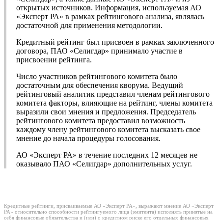
открытых источников. Информация, используемая АО
«Эксперт РА» в рамках рейтингового анализа, являлась
достаточной для применения методологии.
Кредитный рейтинг был присвоен в рамках заключенного
договора, ПАО «Селигдар» принимало участие в
присвоении рейтинга.
Число участников рейтингового комитета было
достаточным для обеспечения кворума. Ведущий
рейтинговый аналитик представил членам рейтингового
комитета факторы, влияющие на рейтинг, члены комитета
выразили свои мнения и предложения. Председатель
рейтингового комитета предоставил возможность
каждому члену рейтингового комитета высказать свое
мнение до начала процедуры голосования.
АО «Эксперт РА» в течение последних 12 месяцев не
оказывало ПАО «Селигдар» дополнительных услуг.
Кредитные рейтинги, присваиваемые АО «Эксперт РА», выражают мнение АО «Эксперт
РА» относительно способности рейтингуемого лица (эмитента) исполнять принятые на
себя финансовые обязательства и (или) о кредитном риске его отдельных финансовых