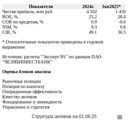
Показатели
2024г.
1кв2025*
Чистая прибыль, млн руб.
4 502
1 450
ROE, %
25.2
28.4
COR по кредитам, %
0.9
-0.6
NIM, %
9.3
9.8
CIR, %
49.1
36.5
* Относительные показатели приведены в годовом
выражении
Источник: расчеты "Эксперт РА" по данным ПАО
"ЧЕЛЯБИНВЕСТБАНК"
Оценка блоков анализа
Рыночные позиции
Позиция по капиталу
Операционная эффективность
Качество активов
Фондирование и ликвидность
Управление и стратегия
Структура активов на 01.06.25