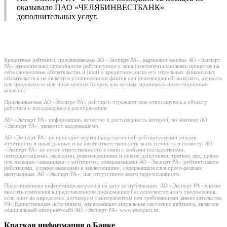
оказывало ПАО «ЧЕЛЯБИНВЕСТБАНК»
дополнительных услуг.
Кредитные рейтинги, присваиваемые АО «Эксперт РА», выражают мнение АО «Эксперт
РА» относительно способности рейтингуемого лица (эмитента) исполнять принятые на
себя финансовые обязательства и (или) о кредитном риске его отдельных финансовых
обязательств и не являются установлением фактов или рекомендацией покупать, держать
или продавать те или иные ценные бумаги или активы, принимать инвестиционные
решения.
Присваиваемые АО «Эксперт РА» рейтинги отражают всю относящуюся к объекту
рейтинга и находящуюся в распоряжении
АО «Эксперт РА» информацию, качество и достоверность которой, по мнению АО
«Эксперт РА», являются надлежащими.
АО «Эксперт РА» не проводит аудита представленной рейтингуемыми лицами
отчётности и иных данных и не несёт ответственность за их точность и полноту. АО
«Эксперт РА» не несет ответственности в связи с любыми последствиями,
интерпретациями, выводами, рекомендациями и иными действиями третьих лиц, прямо
или косвенно связанными с рейтингом, совершенными АО «Эксперт РА» рейтинговыми
действиями, а также выводами и заключениями, содержащимися в пресс-релизах,
выпущенных АО «Эксперт РА», или отсутствием всего перечисленного.
Представленная информация актуальна на дату её публикации. АО «Эксперт РА» вправе
вносить изменения в представленную информацию без дополнительного уведомления,
если иное не определено договором с контрагентом или требованиями законодательства
РФ. Единственным источником, отражающим актуальное состояние рейтинга, является
официальный интернет-сайт АО «Эксперт РА» www.raexpert.ru.
Краткая информация о Банке