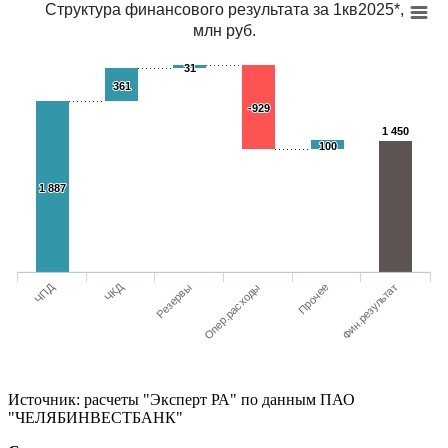
Структура финансового результата за 1кв2025*,
млн руб.
31
31
361
361
-929
-929
1 450
1 450
100
100
1 887
1 887
ЧПД
ЧКД
Опер.расходы
Резервы
Фин.результат
Прочее
Источник: расчеты "Эксперт РА" по данным ПАО
"ЧЕЛЯБИНВЕСТБАНК"