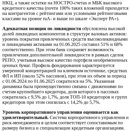
НКЦ, а также остатки на НОСТРО-счетах и МБК высокого
кредитного качества (почти 100% таких вложений приходится
на контрагентов с рейтингами или условными рейтинговыми
классами на уровне ruA- и выше по шкале «Эксперт РА»).
Адекватная позиция по ликвидности
обусловлена высокой
долей ликвидных компонентов в структуре валовых активов:
уровень покрытия привлеченных средств высоколиквидными
и ликвидными активами на 01.06.2025 составил 51% и 68%
соответственно. При этом банк сохраняет возможность
привлечения дополнительной ликвидности в рамках сделок
РЕПО, учитывая высокое качество портфеля необремененных
ценных бумаг. Профиль фондирования характеризуется
умеренной концентрацией на ключевом источнике, средствах
ФЛ и ИП (около 52% пассивов), при этом их объем за период
с 01.06.2024 по 01.06.2025 сократился на 5%. Указанная
динамика была преимущественно связана с движениями по
счетам крупнейшего кредитора, доля которого в пассивах
сократилась с 9,5% до 1,7%, доля ТОП-10 кредиторов и групп
кредиторов при этом снизилась с 14,2% до 5,7%.
Уровень корпоративного управления оценивается как
удовлетворительный.
Система корпоративного управления и
риск-менеджмента в целом соответствует сопоставимым по
размеру бизнеса и специализации кредитным организациям.