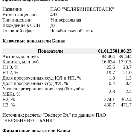
Название
ПАО "ЧЕЛЯБИНВЕСТБАНК"
Номер лицензии
493
Тип лицензии
Универсальная
Вхождение в ССВ
Да
Головной офис
Челябинская область
Ключевые показатели Банка
Показатели
01.01.25
01.06.25
Активы, млн руб.
84 464
89 444
Капитал, млн руб.
16 634
17 915
Н1.0, %
25.6
23.7
Н1.2, %
19.7
21.0
Доля просроченных ссуд ЮЛ и ИП, %
1.8
1.3
Доля просроченных ссуд ФЛ, %
0.4
0.4
Уровень резервирования ссуд (без учёта
2.8
2.4
МБК), %
Н2, %
274.1
362.4
Н3, %
430.7
471.7
Источник: расчеты "Эксперт РА" по данным ПАО
"ЧЕЛЯБИНВЕСТБАНК"
Финансовые показатели Банка