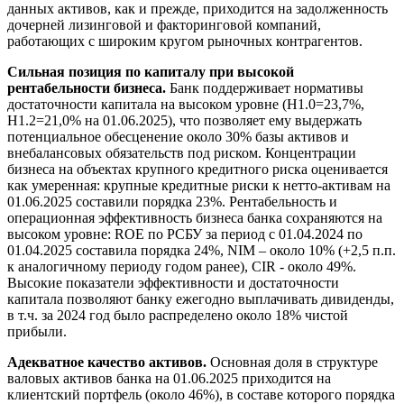
данных активов, как и прежде, приходится на задолженность
дочерней лизинговой и факторинговой компаний,
работающих с широким кругом рыночных контрагентов.
Сильная позиция по капиталу при высокой
рентабельности бизнеса.
Банк поддерживает нормативы
достаточности капитала на высоком уровне (Н1.0=23,7%,
Н1.2=21,0% на 01.06.2025), что позволяет ему выдержать
потенциальное обесценение около 30% базы активов и
внебалансовых обязательств под риском. Концентрации
бизнеса на объектах крупного кредитного риска оценивается
как умеренная: крупные кредитные риски к нетто-активам на
01.06.2025 составили порядка 23%. Рентабельность и
операционная эффективность бизнеса банка сохраняются на
высоком уровне: ROE по РСБУ за период с 01.04.2024 по
01.04.2025 составила порядка 24%, NIM – около 10% (+2,5 п.п.
к аналогичному периоду годом ранее), CIR - около 49%.
Высокие показатели эффективности и достаточности
капитала позволяют банку ежегодно выплачивать дивиденды,
в т.ч. за 2024 год было распределено около 18% чистой
прибыли.
Адекватное качество активов.
Основная доля в структуре
валовых активов банка на 01.06.2025 приходится на
клиентский портфель (около 46%), в составе которого порядка