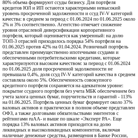
80% объема формируют ссуды бизнесу. Для портфеля
кредитов ЮЛ и ИП остаются характерными невысокий
уровень просроченной задолженности и ссуд IV-V категорий
качества: в среднем за период с 01.06.2024 по 01.06.2025 около
2% и 3% соответственно. Агентство отмечает снижение
уровня отраслевой диверсификации корпоративного
портфеля, который оценивается как умеренный: на долю
ТОП-3 отраслей приходилось порядка 54% портфеля на
01.06.2025 против 42% на 01.04.2024. Розничный портфель
представлен преимущественно ипотечными ссудами и
обеспеченными потребительскими кредитами, которые
характеризуются высоким качеством: за период с 01.06.2024
по 01.06.2025 доля просроченной задолженности не
превышала 0,4%, доля ссуд IV-V категорий качества в среднем
составляла около 5%. Обеспеченность совокупного
кредитного портфеля сохраняется на адекватном уровне:
покрытие ссудного портфеля без учета МБК обеспечением без
учета залога ценных бумаг, поручительств и гарантий - 113%
на 01.06.2025. Портфель ценных бумаг формирует около 37%
валовых активов и практически в полном объеме представлен
ОФЗ, а также долговыми обязательствами эмитентов с
рейтингами ruAA- и выше по шкале «Эксперт РА». Еще
порядка 13% валовых активов приходится на долю
ликвидных и высоколиквидных компонентов, включая
наличные денежные средства, размещения в Банке России,