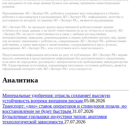
или продавать те или иные ценные бумаги или активы, принимать инвестиционные
решения.
Присваиваемые АО «Эксперт РА» рейтинги отражают всю относящуюся к объекту
рейтинга и находящуюся в распоряжении АО «Эксперт РА» информацию, качество и
достоверность которой, по мнению АО «Эксперт РА», являются надлежащими.
АО «Эксперт РА» не проводит аудита представленной рейтингуемыми лицами
отчётности и иных данных и не несёт ответственность за их точность и полноту. АО
«Эксперт РА» не несет ответственности в связи с любыми последствиями,
интерпретациями, выводами, рекомендациями и иными действиями третьих лиц, прямо
или косвенно связанными с рейтингом, совершенными АО «Эксперт РА» рейтинговыми
действиями, а также выводами и заключениями, содержащимися в пресс-релизах,
выпущенных АО «Эксперт РА», или отсутствием всего перечисленного.
Представленная информация актуальна на дату её публикации. АО «Эксперт РА» вправе
вносить изменения в представленную информацию без дополнительного уведомления,
если иное не определено договором с контрагентом или требованиями законодательства
РФ. Единственным источником, отражающим актуальное состояние рейтинга, является
официальный интернет-сайт АО «Эксперт РА» www.raexpert.ru.
Аналитика
Минеральные удобрения: отрасль сохраняет высокую
устойчивость вопреки внешним рискам
05.08.2026
Транспорт: «дно» ставок операторов и стивидоров позади, но
восстановление не будет быстрым
31.07.2026
Бутылочные горлышки индустрии чипов: анатомия
технологической зависимости
27.07.2026