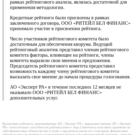
рамках рейтингового анализа, являлась достаточной для
применения методологии.
Кредитные рейтинги были присвоены в рамках
заключенного договора, ООО «РИТЕЙЛ БЕЛ ФИНАНС»
принимало участие в присвоении рейтинга.
Число участников рейтингового комитета было
достаточным для обеспечения кворума. Ведущий
рейтинговый аналитик представил членам рейтингового
комитета факторы, влияющие на рейтинги, члены
комитета выразили свои мнения и предложения.
Председатель рейтингового комитета предоставил
возможность каждому члену рейтингового комитета
высказать свое мнение до начала процедуры голосования.
АО «Эксперт РА» в течение последних 12 месяцев не
оказывало ООО «РИТЕЙЛ БЕЛ ФИНАНС»
дополнительных услуг.
Кредитные рейтинги, присваиваемые АО «Эксперт РА», выражают мнение АО «Эксперт
РА» относительно способности рейтингуемого лица (эмитента) исполнять принятые на
себя финансовые обязательства и (или) о кредитном риске его отдельных финансовых
обязательств и не являются установлением фактов или рекомендацией покупать, держать