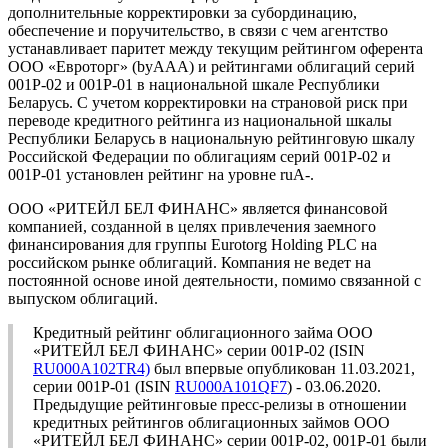
дополнительные корректировки за субординацию,
обеспечение и поручительство, в связи с чем агентство
устанавливает паритет между текущим рейтингом оферента
ООО «Евроторг» (byAAA) и рейтингами облигаций серий
001Р-02 и 001Р-01 в национальной шкале Республики
Беларусь. С учетом корректировки на страновой риск при
переводе кредитного рейтинга из национальной шкалы
Республики Беларусь в национальную рейтинговую шкалу
Российской Федерации по облигациям серий 001Р-02 и
001Р-01 установлен рейтинг на уровне ruА-.
ООО «РИТЕЙЛ БЕЛ ФИНАНС» является финансовой
компанией, созданной в целях привлечения заемного
финансирования для группы Eurotorg Holding PLC на
российском рынке облигаций. Компания не ведет на
постоянной основе иной деятельности, помимо связанной с
выпуском облигаций.
Кредитный рейтинг облигационного займа ООО
«РИТЕЙЛ БЕЛ ФИНАНС» серии 001Р-02 (ISIN
RU000A102TR4)
был впервые опубликован 11.03.2021,
серии 001Р-01 (ISIN
RU000A101QF7
) - 03.06.2020.
Предыдущие рейтинговые пресс-релизы в отношении
кредитных рейтингов облигационных займов ООО
«РИТЕЙЛ БЕЛ ФИНАНС» серии 001Р-02, 001Р-01 были