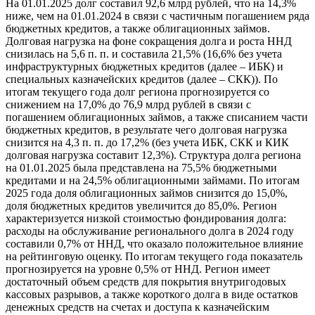
На 01.01.2025 долг составил 92,6 млрд рублей, что на 14,3%
ниже, чем на 01.01.2024 в связи с частичным погашением ряда
бюджетных кредитов, а также облигационных займов.
Долговая нагрузка на фоне сокращения долга и роста ННД
снизилась на 5,6 п. п. и составила 21,5% (16,6% без учета
инфраструктурных бюджетных кредитов (далее – ИБК) и
специальных казначейских кредитов (далее – СКК)). По
итогам текущего года долг региона прогнозируется со
снижением на 17,0% до 76,9 млрд рублей в связи с
погашением облигационных займов, а также списанием части
бюджетных кредитов, в результате чего долговая нагрузка
снизится на 4,3 п. п. до 17,2% (без учета ИБК, СКК и КИК
долговая нагрузка составит 12,3%). Структура долга региона
на 01.01.2025 была представлена на 75,5% бюджетными
кредитами и на 24,5% облигационными займами. По итогам
2025 года доля облигационных займов снизится до 15,0%,
доля бюджетных кредитов увеличится до 85,0%. Регион
характеризуется низкой стоимостью фондирования долга:
расходы на обслуживание регионального долга в 2024 году
составили 0,7% от ННД, что оказало положительное влияние
на рейтинговую оценку. По итогам текущего года показатель
прогнозируется на уровне 0,5% от ННД. Регион имеет
достаточный объем средств для покрытия внутригодовых
кассовых разрывов, а также короткого долга в виде остатков
денежных средств на счетах и доступа к казначейским