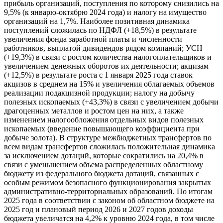
прибыль организаций, поступления по которому снизились на
9,5% (к январю-октябрю 2024 года) и налогу на имущество
организаций на 1,7%. Наиболее позитивная динамика
поступлений сложилась по НДФЛ (+18,5%) в результате
увеличения фонда заработной платы и численности
работников, выплатой дивидендов рядом компаний; УСН
(+19,3%) в связи с ростом количества налогоплательщиков и
увеличением денежных оборотов их деятельности; акцизам
(+12,5%) в результате роста с 1 января 2025 года ставок
акцизов в среднем на 15% и увеличения облагаемых объемов
реализации подакцизной продукции; налогу на добычу
полезных ископаемых (+43,3%) в связи с увеличением добычи
драгоценных металлов и ростом цен на них, а также
изменением налогообложения отдельных видов полезных
ископаемых (введение повышающего коэффициента при
добыче золота). В структуре межбюджетных трансфертов по
всем видам трансфертов сложилась положительная динамика
за исключением дотаций, которые сократились на 20,4% в
связи с уменьшением объема распределенных областному
бюджету из федерального бюджета дотаций, связанных с
особым режимом безопасного функционирования закрытых
административно-территориальных образований. По итогам
2025 года в соответствии с законом об областном бюджете на
2025 год и плановый период 2026 и 2027 годов доходы
бюджета увеличатся на 4,2% к уровню 2024 года, в том числе