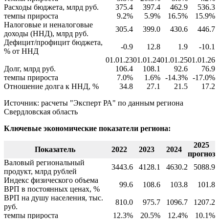
Расходы бюджета, млрд руб.
375.4
397.4
462.9
536.3
темпы прироста
9.2%
5.9%
16.5%
15.9%
Налоговые и неналоговые
305.4
399.0
430.6
446.7
доходы (ННД), млрд руб.
Дефицит/профицит бюджета,
-0.9
12.8
1.9
-10.1
% от ННД
01.01.23
01.01.24
01.01.25
01.01.26
Долг, млрд руб.
106.4
108.1
92.6
76.9
темпы прироста
7.0%
1.6%
-14.3%
-17.0%
Отношение долга к ННД, %
34.8
27.1
21.5
17.2
Источник: расчеты "Эксперт РА" по данным региона
Свердловская область
Ключевые экономические показатели региона:
2025
Показатель
2022
2023
2024
прогноз
Валовый региональный
3443.6
4128.1
4630.2
5088.9
продукт, млрд рублей
Индекс физического объема
99.6
108.6
103.8
101.8
ВРП в постоянных ценах, %
ВРП на душу населения, тыс.
810.0
975.7
1096.7
1207.2
руб.
темпы прироста
12.3%
20.5%
12.4%
10.1%