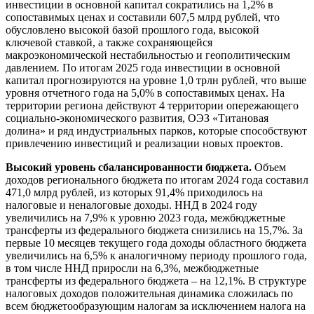
инвестиции в основной капитал сократились на 1,2% в
сопоставимых ценах и составили 607,5 млрд рублей, что
обусловлено высокой базой прошлого года, высокой
ключевой ставкой, а также сохраняющейся
макроэкономической нестабильностью и геополитическим
давлением
.
По итогам 2025 года инвестиции в основной
капитал прогнозируются на уровне 1,0 трлн рублей, что выше
уровня отчетного года на 5,0% в сопоставимых ценах. На
территории региона действуют 4 территории опережающего
социально-экономического развития, ОЭЗ «Титановая
долина» и ряд индустриальных парков, которые способствуют
привлечению инвестиций и реализации новых проектов.
Высокий уровень сбалансированности бюджета.
Объем
доходов регионального бюджета по итогам 2024 года составил
471,0 млрд рублей, из которых 91,4% приходилось на
налоговые и неналоговые доходы. ННД в 2024 году
увеличились на 7,9% к уровню 2023 года, межбюджетные
трансферты из федерального бюджета снизились на 15,7%. За
первые 10 месяцев текущего года доходы областного бюджета
увеличились на 6,5% к аналогичному периоду прошлого года,
в том числе ННД приросли на 6,3%, межбюджетные
трансферты из федерального бюджета – на 12,1%. В структуре
налоговых доходов положительная динамика сложилась по
всем бюджетообразующим налогам за исключением налога на