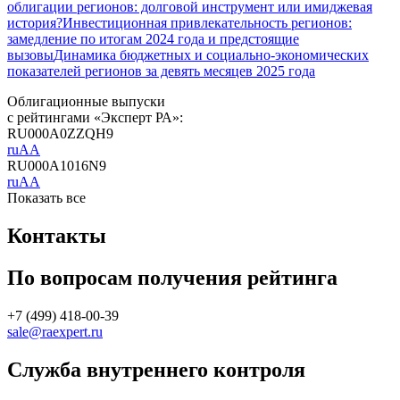
облигации регионов: долговой инструмент или имиджевая
история?
Инвестиционная привлекательность регионов:
замедление по итогам 2024 года и предстоящие
вызовы
Динамика бюджетных и социально-экономических
показателей регионов за девять месяцев 2025 года
Облигационные выпуски
с рейтингами «Эксперт РА»:
RU000A0ZZQH9
ruAA
RU000A1016N9
ruAA
Показать все
Контакты
По вопросам получения рейтинга
+7 (499) 418-00-39
sale@raexpert.ru
Служба внутреннего контроля