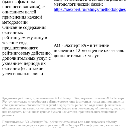
(далее - факторы
методологической базой:
внешнего влияния), с
https://raexpert.ru/ratings/methodologies
описанием целей
применения каждой
методологии
Описание содержания
оказанных
рейтингуемому лицу в
течение года,
АО «Эксперт РА» в течение
предшествующего
последних 12 месяцев не оказывало
рейтинговому действию,
дополнительных услуг.
дополнительных услуг с
указанием периода их
оказания (если такие
услуги оказывались)
Кредитные рейтинги, присваиваемые АО «Эксперт РА», выражают мнение АО «Эксперт
РА» относительно способности рейтингуемого лица (эмитента) исполнять принятые на
себя финансовые обязательства и (или) о кредитном риске его отдельных финансовых
обязательств и не являются установлением фактов или рекомендацией покупать, держать
или продавать те или иные ценные бумаги или активы, принимать инвестиционные
решения.
Присваиваемые АО «Эксперт РА» рейтинги отражают всю относящуюся к объекту
рейтинга и находящуюся в распоряжении АО «Эксперт РА» информацию, качество и