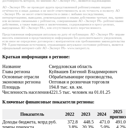
достоверность которой, по мнению АО «Эксперт РА», являются надлежащими.
АО «Эксперт РА» не проводит аудита представленной рейтингуемыми лицами
отчётности и иных данных и не несёт ответственность за их точность и полноту. АО
«Эксперт РА» не несет ответственности в связи с любыми последствиями,
интерпретациями, выводами, рекомендациями и иными действиями третьих лиц, прямо
или косвенно связанными с рейтингом, совершенными АО «Эксперт РА» рейтинговыми
действиями, а также выводами и заключениями, содержащимися в пресс-релизах,
выпущенных АО «Эксперт РА», или отсутствием всего перечисленного.
Представленная информация актуальна на дату её публикации. АО «Эксперт РА» вправе
вносить изменения в представленную информацию без дополнительного уведомления,
если иное не определено договором с контрагентом или требованиями законодательства
РФ. Единственным источником, отражающим актуальное состояние рейтинга, является
официальный интернет-сайт АО «Эксперт РА» www.raexpert.ru.
Краткая информация о регионе:
Название
Свердловская область
Глава региона
Куйвашев Евгений Владимирович
Основные отрасли
Обрабатывающие производства,
экономики региона
Оптовая и розничная торговля
Площадь
194.8 тыс. кв. км.
Численность населения
4221.5 тыс. человек на 01.01.25
Ключевые финансовые показатели региона:
2025
Показатель
2022
2023
2024
прогноз
Доходы бюджета, млрд руб.
372.8
448.5
471.0
491.0
темпы прироста
3.8%
20.3%
5.0%
4.2%