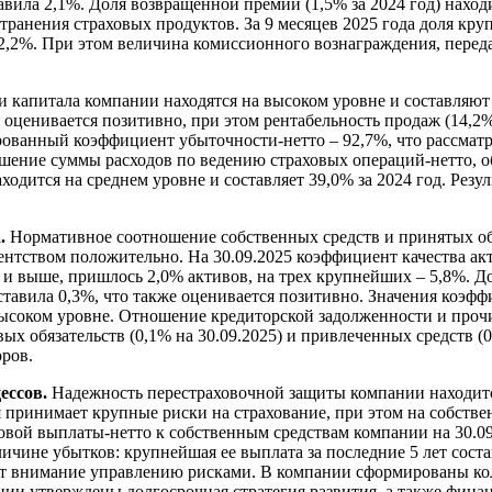
тавила 2,1%. Доля возвращенной премии (1,5% за 2024 год) нахо
ранения страховых продуктов. За 9 месяцев 2025 года доля круп
2,2%. При этом величина комиссионного вознаграждения, перед
 капитала компании находятся на высоком уровне и составляют 
е оценивается позитивно, при этом рентабельность продаж (14,2%
ованный коэффициент убыточности-нетто – 92,7%, что рассматри
тношение суммы расходов по ведению страховых операций-нетто,
одится на среднем уровне и составляет 39,0% за 2024 год. Резу
а.
Нормативное соотношение собственных средств и принятых обяз
нтством положительно. На 30.09.2025 коэффициент качества ак
и выше, пришлось 2,0% активов, на трех крупнейших – 5,8%. До
ставила 0,3%, что также оценивается позитивно. Значения коэфф
высоком уровне. Отношение кредиторской задолженности и прочих
 обязательств (0,1% на 30.09.2025) и привлеченных средств (0,
оров.
ессов.
Надежность перестраховочной защиты компании находится
 принимает крупные риски на страхование, при этом на собстве
й выплаты-нетто к собственным средствам компании на 30.09.2
чине убытков: крупнейшая ее выплата за последние 5 лет соста
яет внимание управлению рисками. В компании сформированы ко
ии утверждены долгосрочная стратегия развития, а также финан