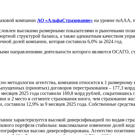
аховой компании
АО «АльфаСтрахование»
на уровне ruААА, п
ловлен высокими размерными показателями и рыночными позиц
ртной структурой баланса, а также адекватным качеством управ
чной долей компании, которая составила 6,0% за 2024 год.
ми направлениями деятельности которого являются ОСАГО, стр
сно методологии агентства, компания относится к 1 размерному 
выпущенных (принятых) договоров перестрахования – 177,3 млрд 
9 месяцев 2025 года составили 169,8 млрд рублей, сократившис
и и 2 место в сегменте страхования иного, чем страхование жиз
, составила 12,9% за 9 месяцев 2025 года. Собственные средства
пании характеризуется высокой диверсификацией по видам стра
хового портфеля стабильна: максимальное изменение долей видов
 географически высоко диверсифицирована. Агентство позитивно