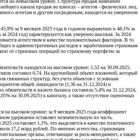
дится на невысоком уровне. Структура продаж компании
нейшего канала продаж во взносах – агентов - физических лиц,
анного агентам и другим посредникам, находится на умеренном
45,9% за 9 месяцев 2025 года в годовом выражении и 48,1% за
 за 2024 год) характеризуется как умеренно высокая. За 2024
вается агентством в качестве положительных факторов. В то
 общих и административных расходов к заработанным страховым
льтат от страховых операций по страховому портфелю за
ательств находится на высоком уровне: 1,52 на 30.09.2025.
тивов составил 0,74. На крупнейший объект вложений, который
ля связанных структур, без учета объектов с условным
ициентов общей ликвидности (1,36 на 31.12.2024) и
 обязательств к валюте баланса составило 5,4% на 31.12.2024,
05% на 30.09.2025) к капиталу, а также отсутствие оценочных
 на высоком уровне: за 9 месяцев 2025 года коэффициент
нном удержании оставляет незначительную их часть.
025 составляет 1,1%, что выделяется в качестве позитивного
вила 17,2 млрд рублей. По мнению агентства, страховщик
ллегиальные органы, отвечающие за риск-менеджмент, а также
совый план в поквартальной разбивке на текущий год.