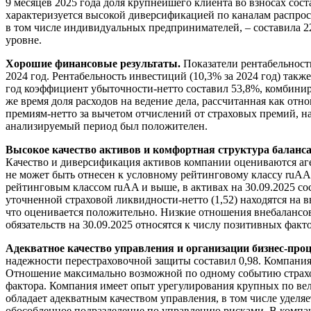
9 месяцев 2025 года доля крупнейшего клиента во взносах сос
характеризуется высокой диверсификацией по каналам распрост
в том числе индивидуальных предпринимателей, – составила 2
уровне.
Хорошие финансовые результаты.
Показатели рентабельности
2024 год. Рентабельность инвестиций (10,3% за 2024 год) такж
год коэффициент убыточности-нетто составил 53,8%, комбинир
же время доля расходов на ведение дела, рассчитанная как о
премиям-нетто за вычетом отчислений от страховых премий, нах
анализируемый период был положителен.
Высокое качество активов и комфортная структура баланс
Качество и диверсификация активов компании оцениваются аге
не может быть отнесен к условному рейтинговому классу ruAA 
рейтинговым классом ruAA и выше, в активах на 30.09.2025 со
уточненной страховой ликвидности-нетто (1,52) находятся на 
что оценивается положительно. Низкие отношения внебалансовых
обязательств на 30.09.2025 относятся к числу позитивных факт
Адекватное качество управления и организации бизнес-проц
надежности перестраховочной защиты составил 0,98. Компания
Отношение максимально возможной по одному событию страхово
фактора. Компания имеет опыт урегулирования крупных по вели
обладает адекватным качеством управления, в том числе удел
обособленное подразделение по управлению рисками. В компан