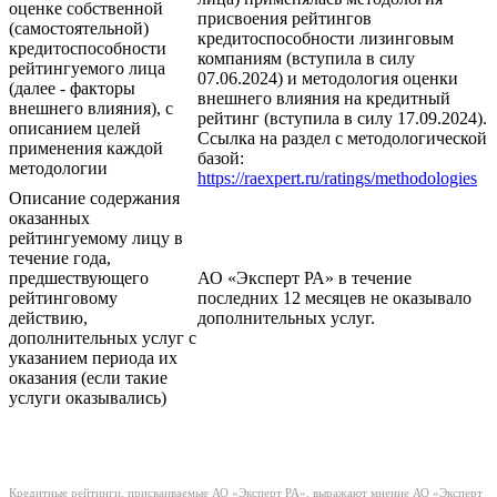
оценке собственной
присвоения рейтингов
(самостоятельной)
кредитоспособности лизинговым
кредитоспособности
компаниям (вступила в силу
рейтингуемого лица
07.06.2024) и методология оценки
(далее - факторы
внешнего влияния на кредитный
внешнего влияния), с
рейтинг (вступила в силу 17.09.2024).
описанием целей
Ссылка на раздел с методологической
применения каждой
базой:
методологии
https://raexpert.ru/ratings/methodologies
Описание содержания
оказанных
рейтингуемому лицу в
течение года,
предшествующего
АО «Эксперт РА» в течение
рейтинговому
последних 12 месяцев не оказывало
действию,
дополнительных услуг.
дополнительных услуг с
указанием периода их
оказания (если такие
услуги оказывались)
Кредитные рейтинги, присваиваемые АО «Эксперт РА», выражают мнение АО «Эксперт