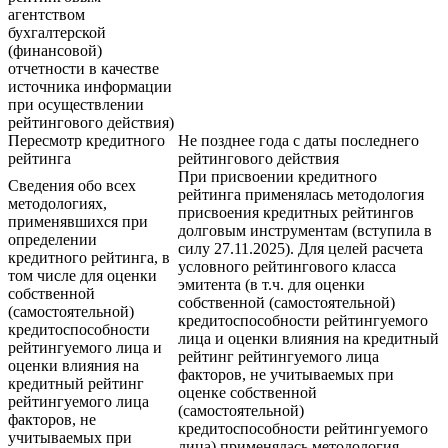
агентством
бухгалтерской
(финансовой)
отчетности в качестве
источника информации
при осуществлении
рейтингового действия)
Пересмотр кредитного
Не позднее года с даты последнего
рейтинга
рейтингового действия
При присвоении кредитного
Сведения обо всех
рейтинга применялась методология
методологиях,
присвоения кредитных рейтингов
применявшихся при
долговым инструментам (вступила в
определении
силу 27.11.2025). Для целей расчета
кредитного рейтинга, в
условного рейтингового класса
том числе для оценки
эмитента (в т.ч. для оценки
собственной
собственной (самостоятельной)
(самостоятельной)
кредитоспособности рейтингуемого
кредитоспособности
лица и оценки влияния на кредитный
рейтингуемого лица и
рейтинг рейтингуемого лица
оценки влияния на
факторов, не учитываемых при
кредитный рейтинг
оценке собственной
рейтингуемого лица
(самостоятельной)
факторов, не
кредитоспособности рейтингуемого
учитываемых при
лица) применялась методология