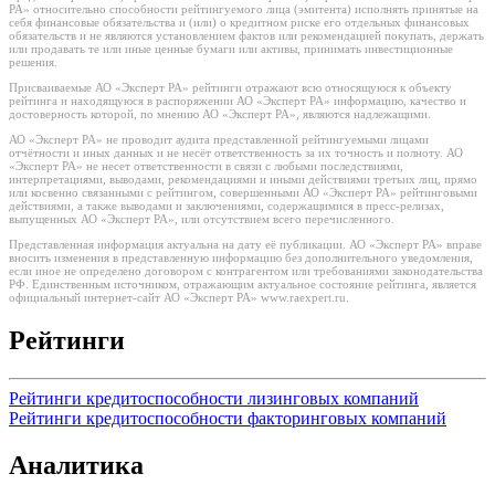
РА» относительно способности рейтингуемого лица (эмитента) исполнять принятые на
себя финансовые обязательства и (или) о кредитном риске его отдельных финансовых
обязательств и не являются установлением фактов или рекомендацией покупать, держать
или продавать те или иные ценные бумаги или активы, принимать инвестиционные
решения.
Присваиваемые АО «Эксперт РА» рейтинги отражают всю относящуюся к объекту
рейтинга и находящуюся в распоряжении АО «Эксперт РА» информацию, качество и
достоверность которой, по мнению АО «Эксперт РА», являются надлежащими.
АО «Эксперт РА» не проводит аудита представленной рейтингуемыми лицами
отчётности и иных данных и не несёт ответственность за их точность и полноту. АО
«Эксперт РА» не несет ответственности в связи с любыми последствиями,
интерпретациями, выводами, рекомендациями и иными действиями третьих лиц, прямо
или косвенно связанными с рейтингом, совершенными АО «Эксперт РА» рейтинговыми
действиями, а также выводами и заключениями, содержащимися в пресс-релизах,
выпущенных АО «Эксперт РА», или отсутствием всего перечисленного.
Представленная информация актуальна на дату её публикации. АО «Эксперт РА» вправе
вносить изменения в представленную информацию без дополнительного уведомления,
если иное не определено договором с контрагентом или требованиями законодательства
РФ. Единственным источником, отражающим актуальное состояние рейтинга, является
официальный интернет-сайт АО «Эксперт РА» www.raexpert.ru.
Рейтинги
Рейтинги кредитоспособности лизинговых компаний
Рейтинги кредитоспособности факторинговых компаний
Аналитика