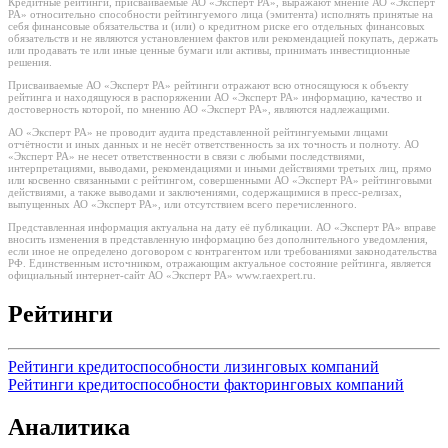
Кредитные рейтинги, присваиваемые АО «Эксперт РА», выражают мнение АО «Эксперт
РА» относительно способности рейтингуемого лица (эмитента) исполнять принятые на
себя финансовые обязательства и (или) о кредитном риске его отдельных финансовых
обязательств и не являются установлением фактов или рекомендацией покупать, держать
или продавать те или иные ценные бумаги или активы, принимать инвестиционные
решения.
Присваиваемые АО «Эксперт РА» рейтинги отражают всю относящуюся к объекту
рейтинга и находящуюся в распоряжении АО «Эксперт РА» информацию, качество и
достоверность которой, по мнению АО «Эксперт РА», являются надлежащими.
АО «Эксперт РА» не проводит аудита представленной рейтингуемыми лицами
отчётности и иных данных и не несёт ответственность за их точность и полноту. АО
«Эксперт РА» не несет ответственности в связи с любыми последствиями,
интерпретациями, выводами, рекомендациями и иными действиями третьих лиц, прямо
или косвенно связанными с рейтингом, совершенными АО «Эксперт РА» рейтинговыми
действиями, а также выводами и заключениями, содержащимися в пресс-релизах,
выпущенных АО «Эксперт РА», или отсутствием всего перечисленного.
Представленная информация актуальна на дату её публикации. АО «Эксперт РА» вправе
вносить изменения в представленную информацию без дополнительного уведомления,
если иное не определено договором с контрагентом или требованиями законодательства
РФ. Единственным источником, отражающим актуальное состояние рейтинга, является
официальный интернет-сайт АО «Эксперт РА» www.raexpert.ru.
Рейтинги
Рейтинги кредитоспособности лизинговых компаний
Рейтинги кредитоспособности факторинговых компаний
Аналитика