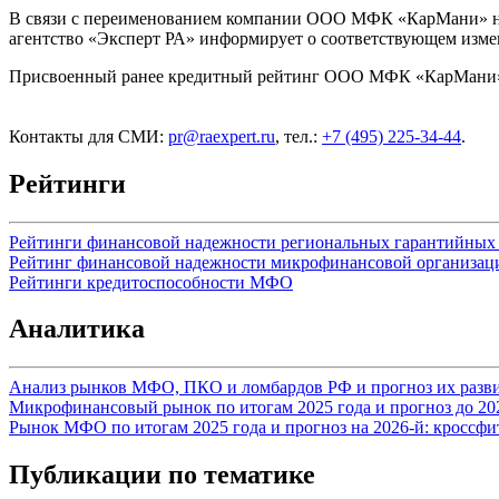
В связи с переименованием компании ООО МФК «КарМани» 
агентство «Эксперт РА» информирует о соответствующем изме
Присвоенный ранее кредитный рейтинг ООО МФК «КарМани
Контакты для СМИ:
pr@raexpert.ru
, тел.:
+7 (495) 225-34-44
.
Рейтинги
Рейтинги финансовой надежности региональных гарантийных
Рейтинг финансовой надежности микрофинансовой организац
Рейтинги кредитоспособности МФО
Аналитика
Анализ рынков МФО, ПКО и ломбардов РФ и прогноз их разви
Микрофинансовый рынок по итогам 2025 года и прогноз до 2028
Рынок МФО по итогам 2025 года и прогноз на 2026-й: кроссф
Публикации по тематике