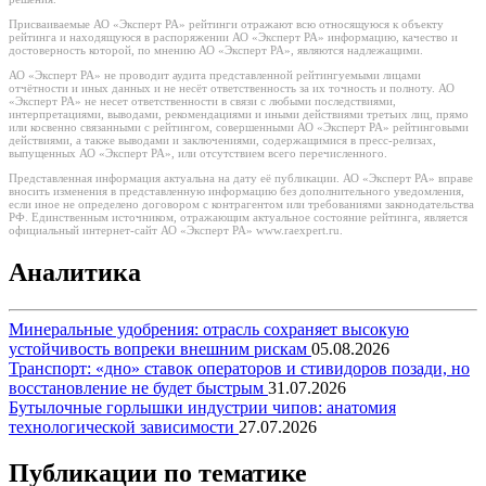
Присваиваемые АО «Эксперт РА» рейтинги отражают всю относящуюся к объекту
рейтинга и находящуюся в распоряжении АО «Эксперт РА» информацию, качество и
достоверность которой, по мнению АО «Эксперт РА», являются надлежащими.
АО «Эксперт РА» не проводит аудита представленной рейтингуемыми лицами
отчётности и иных данных и не несёт ответственность за их точность и полноту. АО
«Эксперт РА» не несет ответственности в связи с любыми последствиями,
интерпретациями, выводами, рекомендациями и иными действиями третьих лиц, прямо
или косвенно связанными с рейтингом, совершенными АО «Эксперт РА» рейтинговыми
действиями, а также выводами и заключениями, содержащимися в пресс-релизах,
выпущенных АО «Эксперт РА», или отсутствием всего перечисленного.
Представленная информация актуальна на дату её публикации. АО «Эксперт РА» вправе
вносить изменения в представленную информацию без дополнительного уведомления,
если иное не определено договором с контрагентом или требованиями законодательства
РФ. Единственным источником, отражающим актуальное состояние рейтинга, является
официальный интернет-сайт АО «Эксперт РА» www.raexpert.ru.
Аналитика
Минеральные удобрения: отрасль сохраняет высокую
устойчивость вопреки внешним рискам
05.08.2026
Транспорт: «дно» ставок операторов и стивидоров позади, но
восстановление не будет быстрым
31.07.2026
Бутылочные горлышки индустрии чипов: анатомия
технологической зависимости
27.07.2026
Публикации по тематике