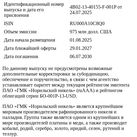
Идентификационный номер
4B02-13-40155-F-001P от
выпуска и дата его
24.07.2025
присвоения
ISIN
RU000A10C8Q0
Объем эмиссии
975 млн долл. США
Дата начала размещения
01.08.2025
Дата ближайшей оферты
29.01.2027
Дата погашения
06.07.2030
По данному выпуску не предусмотрены возможные
дополнительные корректировки за субординацию,
обеспечение и поручительство, в связи с чем агентство
устанавливает паритет между текущим рейтингом эмитента
ПАО «ГМК «Норильский никель» (ruAAA) и рейтингом
облигаций серии БО-001Р-13-USD.
ПАО «ГМК «Норильский никель» является крупнейшим
мировым производителем рафинированного никеля и
палладия. Группа также является одним из крупнейших в
мире производителей платины и меди, а также производит
кобальт, родий, серебро, золото, иридий, селен, рутений и
теллур.