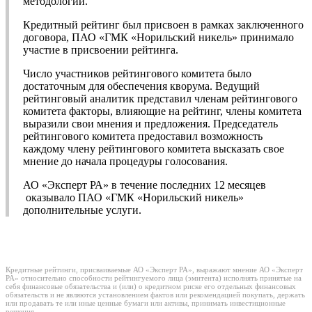
методологии.
Кредитный рейтинг был присвоен в рамках заключенного
договора, ПАО «ГМК «Норильский никель» принимало
участие в присвоении рейтинга.
Число участников рейтингового комитета было
достаточным для обеспечения кворума. Ведущий
рейтинговый аналитик представил членам рейтингового
комитета факторы, влияющие на рейтинг, члены комитета
выразили свои мнения и предложения. Председатель
рейтингового комитета предоставил возможность
каждому члену рейтингового комитета высказать свое
мнение до начала процедуры голосования.
АО «Эксперт РА» в течение последних 12 месяцев
оказывало ПАО «ГМК «Норильский никель»
дополнительные услуги.
Кредитные рейтинги, присваиваемые АО «Эксперт РА», выражают мнение АО «Эксперт
РА» относительно способности рейтингуемого лица (эмитента) исполнять принятые на
себя финансовые обязательства и (или) о кредитном риске его отдельных финансовых
обязательств и не являются установлением фактов или рекомендацией покупать, держать
или продавать те или иные ценные бумаги или активы, принимать инвестиционные
решения.