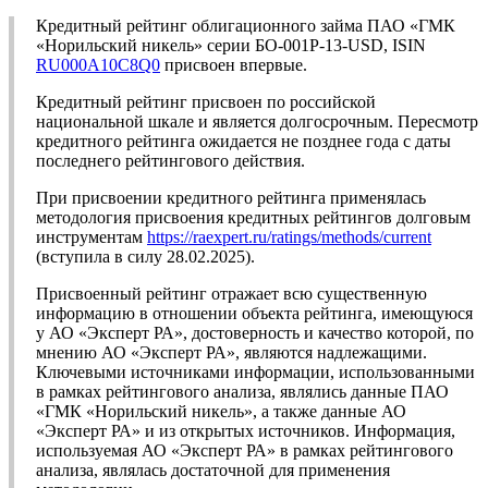
Кредитный рейтинг облигационного займа ПАО «ГМК
«Норильский никель» серии БО-001Р-13-USD, ISIN
RU000A10C8Q0
присвоен впервые.
Кредитный рейтинг присвоен по российской
национальной шкале и является долгосрочным. Пересмотр
кредитного рейтинга ожидается не позднее года с даты
последнего рейтингового действия.
При присвоении кредитного рейтинга применялась
методология присвоения кредитных рейтингов долговым
инструментам
https://raexpert.ru/ratings/methods/current
(вступила в силу 28.02.2025).
Присвоенный рейтинг отражает всю существенную
информацию в отношении объекта рейтинга, имеющуюся
у АО «Эксперт РА», достоверность и качество которой, по
мнению АО «Эксперт РА», являются надлежащими.
Ключевыми источниками информации, использованными
в рамках рейтингового анализа, являлись данные ПАО
«ГМК «Норильский никель», а также данные АО
«Эксперт РА» и из открытых источников. Информация,
используемая АО «Эксперт РА» в рамках рейтингового
анализа, являлась достаточной для применения